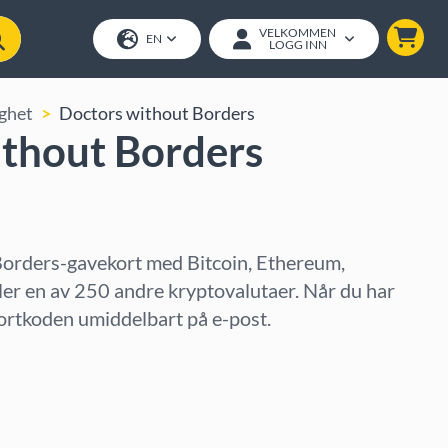
VELKOMMEN
EN
LOGG INN
ghet
Doctors without Borders
ithout Borders
orders-gavekort med Bitcoin, Ethereum,
er en av 250 andre kryptovalutaer. Når du har
kortkoden umiddelbart på e-post.