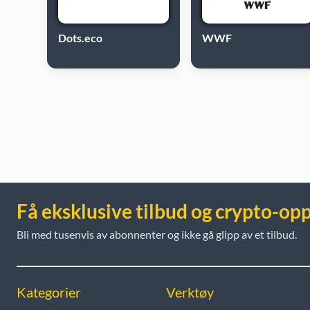
Dots.eco
WWF
Få eksklusive tilbud og crypto-op
Bli med tusenvis av abonnenter og ikke gå glipp av et tilbud.
Kategorier
Verktøy