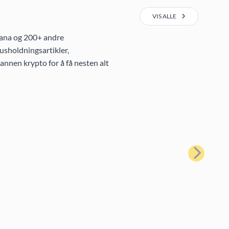
VIS ALLE
lana og 200+ andre
usholdningsartikler,
annen krypto for å få nesten alt
Neste