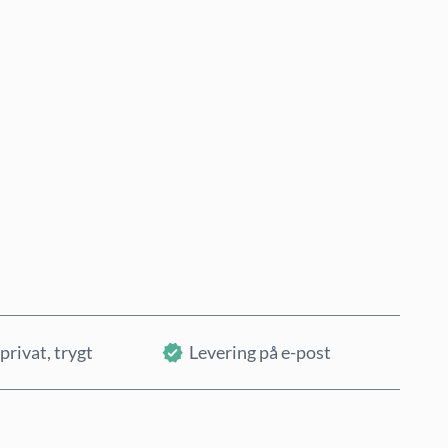
Kjøp nå
Legg i handlekurv
privat, trygt
Levering på e-post