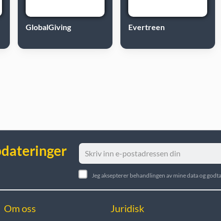
GlobalGiving
Evertreen
pdateringer
Jeg aksepterer behandlingen av mine data og godta
Om oss
Juridisk