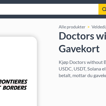
Alle produkter
Veldedi
Doctors w
Gavekort
Kjøp Doctors without B
USDC, USDT, Solana ell
betalt, mottar du gave
Velg region
Velg beløp