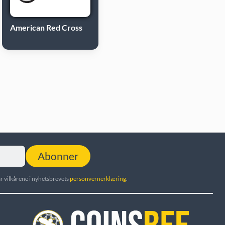
American Red Cross
Abonner
r vilkårene i nyhetsbrevets
personvernerklæring
.