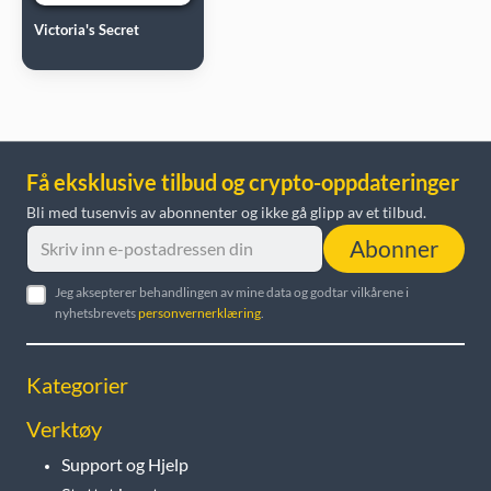
Victoria's Secret
Få eksklusive tilbud og crypto-oppdateringer
Bli med tusenvis av abonnenter og ikke gå glipp av et tilbud.
Abonner
Jeg aksepterer behandlingen av mine data og godtar vilkårene i
nyhetsbrevets
personvernerklæring
.
Kategorier
Verktøy
Support og Hjelp