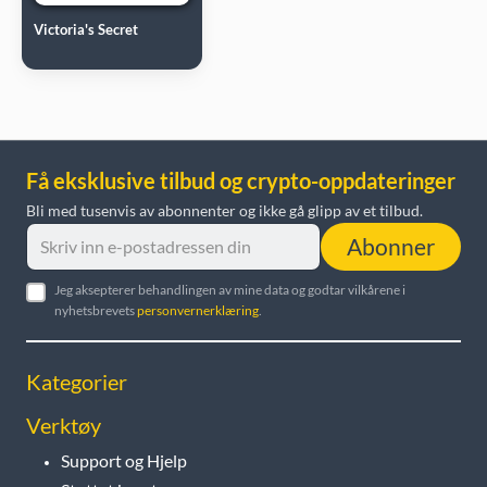
Victoria's Secret
Få eksklusive tilbud og crypto-oppdateringer
Bli med tusenvis av abonnenter og ikke gå glipp av et tilbud.
Abonner
Jeg aksepterer behandlingen av mine data og godtar vilkårene i
nyhetsbrevets
personvernerklæring
.
Kategorier
Verktøy
Support og Hjelp