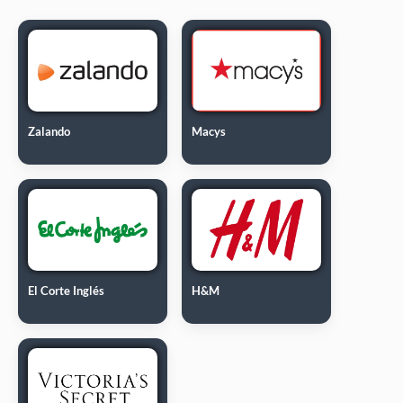
Zalando
Macys
El Corte Inglés
H&M