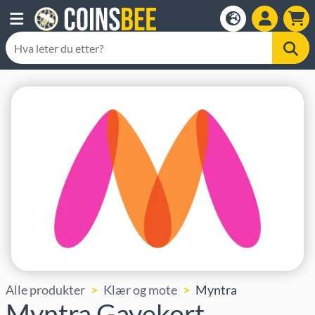
Alle produkter
Klær og mote
Myntra
Myntra Gavekort