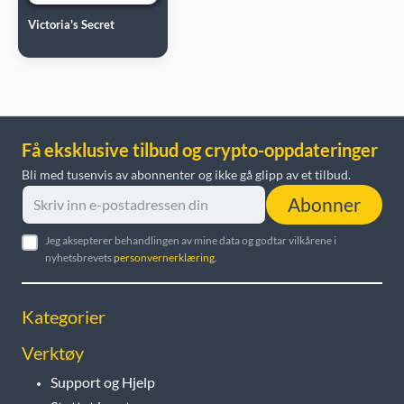
Victoria's Secret
Få eksklusive tilbud og crypto-oppdateringer
Bli med tusenvis av abonnenter og ikke gå glipp av et tilbud.
Abonner
Jeg aksepterer behandlingen av mine data og godtar vilkårene i
nyhetsbrevets
personvernerklæring
.
Kategorier
Verktøy
Support og Hjelp