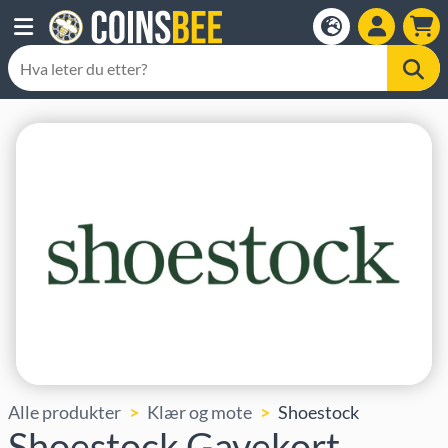
Alle produkter
Klær og mote
Shoestock
Shoestock Gavekort