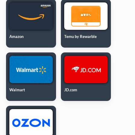
Amazon
Temu by Rewarble
Walmart
JD.com