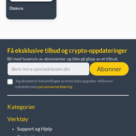
Ozon.ru
Få eksklusive tilbud og crypto-oppdateringer
Bli med tusenvis av abonnenter og ikke gå glipp av et tilbud.
Abonner
Jeg aksepterer behandlingen av mine data og godtar vilkårene i
nyhetsbrevets
personvernerklæring
.
Kategorier
Verktøy
Support og Hjelp