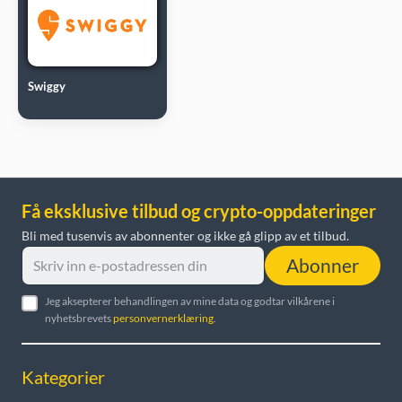
Swiggy
Få eksklusive tilbud og crypto-oppdateringer
Bli med tusenvis av abonnenter og ikke gå glipp av et tilbud.
Abonner
Jeg aksepterer behandlingen av mine data og godtar vilkårene i
nyhetsbrevets
personvernerklæring
.
Kategorier