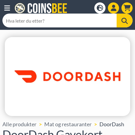
Alle produkter
Mat og restauranter
DoorDash
DoorDash Gavekort