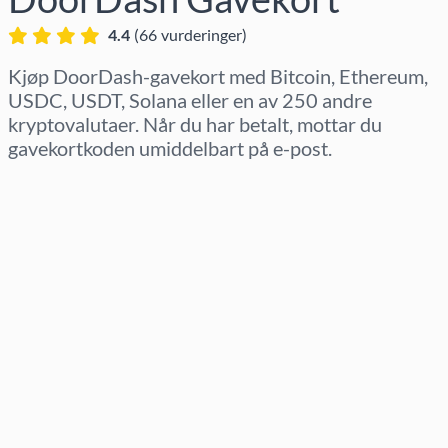
4.4
(
66
vurderinger
)
Kjøp DoorDash-gavekort med Bitcoin, Ethereum,
USDC, USDT, Solana eller en av 250 andre
kryptovalutaer. Når du har betalt, mottar du
gavekortkoden umiddelbart på e-post.
Velg region
Velg beløp
Estimert pris