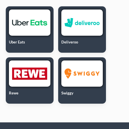
Uber Eats
Deliveroo
Rewe
Swiggy