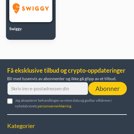
Swiggy
Få eksklusive tilbud og crypto-oppdateringer
Bli med tusenvis av abonnenter og ikke gå glipp av et tilbud.
Abonner
Jeg aksepterer behandlingen av mine data og godtar vilkårene i
nyhetsbrevets
personvernerklæring
.
Kategorier