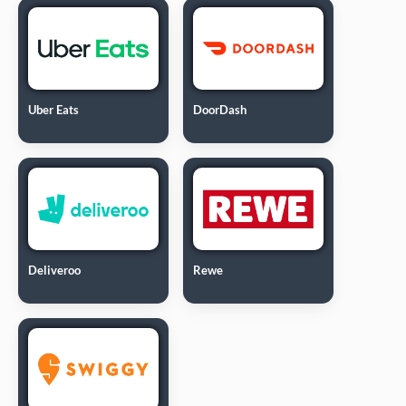
Uber Eats
DoorDash
Deliveroo
Rewe