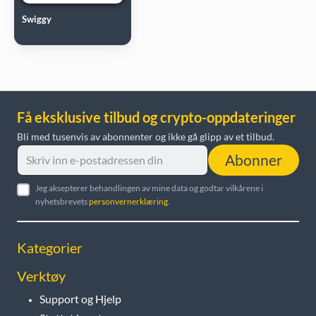
Swiggy
Få eksklusive tilbud og crypto-oppdateringer
Bli med tusenvis av abonnenter og ikke gå glipp av et tilbud.
Abonner
Jeg aksepterer behandlingen av mine data og godtar vilkårene i
nyhetsbrevets
personvernerklæring
.
Kategorier
Verktøy
Support og Hjelp