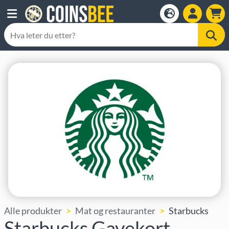
Alle produkter
Mat og restauranter
Starbucks
Starbucks Gavekort