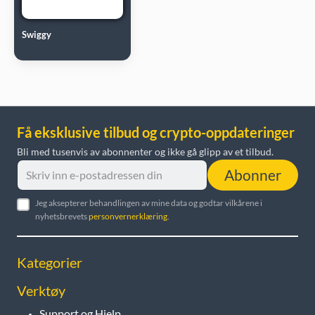
Swiggy
Få eksklusive tilbud og crypto-oppdateringer
Bli med tusenvis av abonnenter og ikke gå glipp av et tilbud.
Abonner
Jeg aksepterer behandlingen av mine data og godtar vilkårene i
nyhetsbrevets
personvernerklæring
.
Kategorier
Verktøy
Support og Hjelp