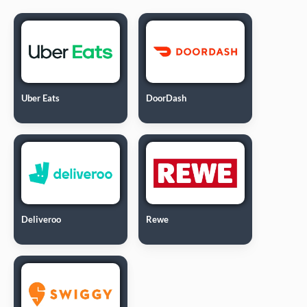
Uber Eats
DoorDash
Deliveroo
Rewe