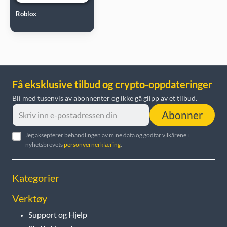
Roblox
Få eksklusive tilbud og crypto-oppdateringer
Bli med tusenvis av abonnenter og ikke gå glipp av et tilbud.
Abonner
Jeg aksepterer behandlingen av mine data og godtar vilkårene i
nyhetsbrevets
personvernerklæring
.
Kategorier
Verktøy
Support og Hjelp