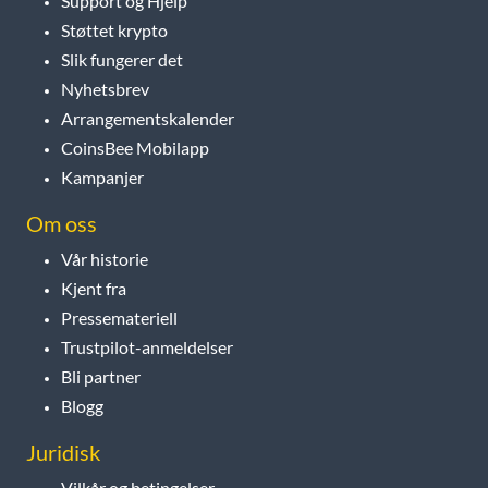
Support og Hjelp
Støttet krypto
Slik fungerer det
Nyhetsbrev
Arrangementskalender
CoinsBee Mobilapp
Kampanjer
Om oss
Vår historie
Kjent fra
Pressemateriell
Trustpilot-anmeldelser
Bli partner
Blogg
Juridisk
Vilkår og betingelser