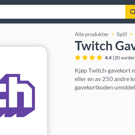
Alle produkter
Spill
Twitch Ga
4.4
(
20
vurder
Kjøp Twitch-gavekort 
eller en av 250 andre k
gavekortkoden umiddelb
Velg region
Velg beløp