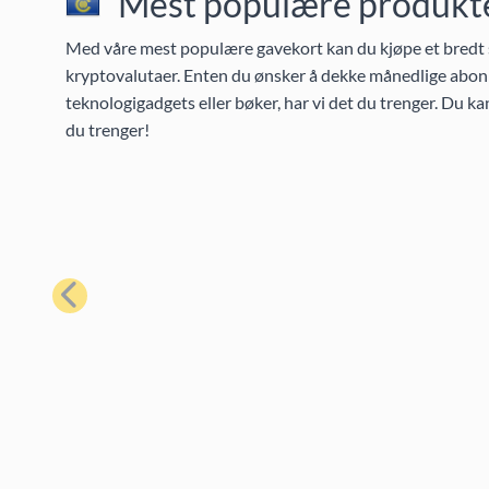
Mest populære produkter
Med våre mest populære gavekort kan du kjøpe et bredt s
kryptovalutaer. Enten du ønsker å dekke månedlige abonn
teknologigadgets eller bøker, har vi det du trenger. Du k
du trenger!
Forrige