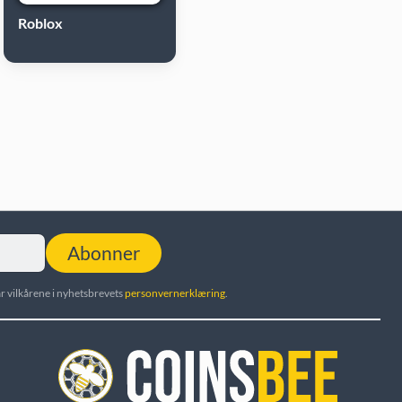
Roblox
Abonner
r vilkårene i nyhetsbrevets
personvernerklæring
.