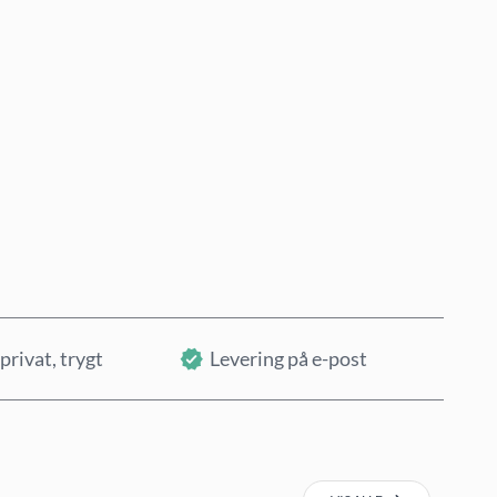
Kjøp nå
Legg i handlekurv
privat, trygt
Levering på e-post