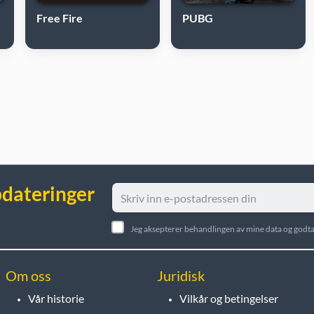
Free Fire
PUBG
pdateringer
Jeg aksepterer behandlingen av mine data og godta
Om oss
Juridisk
Vår historie
Vilkår og betingelser