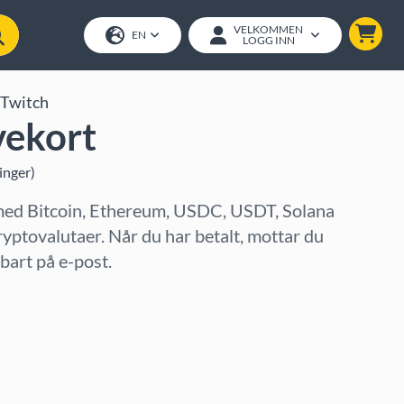
VELKOMMEN
EN
LOGG INN
Twitch
vekort
inger
)
med Bitcoin, Ethereum, USDC, USDT, Solana
ryptovalutaer. Når du har betalt, mottar du
art på e-post.