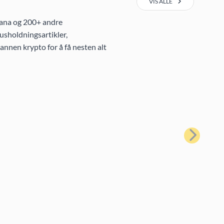
VIS ALLE
lana og 200+ andre
usholdningsartikler,
annen krypto for å få nesten alt
Neste