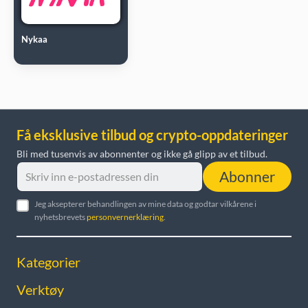
Nykaa
Få eksklusive tilbud og crypto-oppdateringer
Bli med tusenvis av abonnenter og ikke gå glipp av et tilbud.
Abonner
Jeg aksepterer behandlingen av mine data og godtar vilkårene i
nyhetsbrevets
personvernerklæring
.
Kategorier
Verktøy