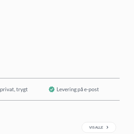
Kjøp nå
Legg i handlekurv
privat, trygt
Levering på e-post
VIS ALLE