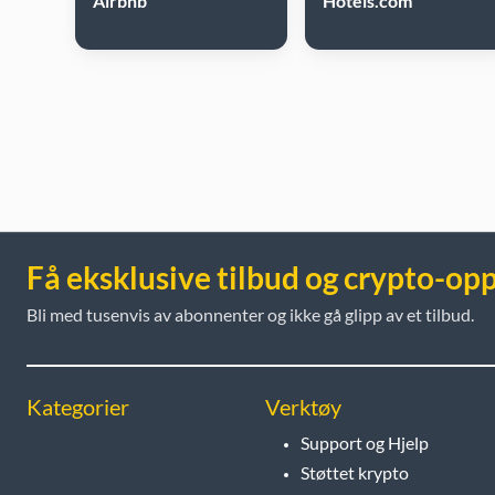
Airbnb
Hotels.com
Få eksklusive tilbud og crypto-op
Bli med tusenvis av abonnenter og ikke gå glipp av et tilbud.
Kategorier
Verktøy
Support og Hjelp
Støttet krypto