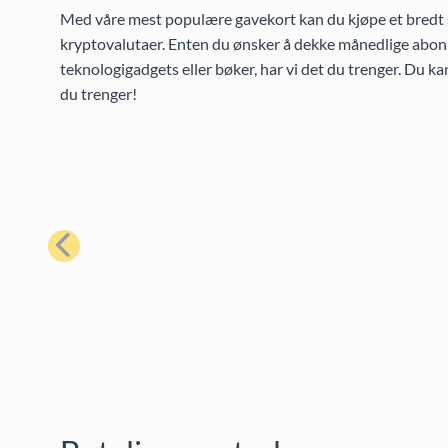
Med våre mest populære gavekort kan du kjøpe et bredt s
kryptovalutaer. Enten du ønsker å dekke månedlige abonn
teknologigadgets eller bøker, har vi det du trenger. Du k
du trenger!
Forrige