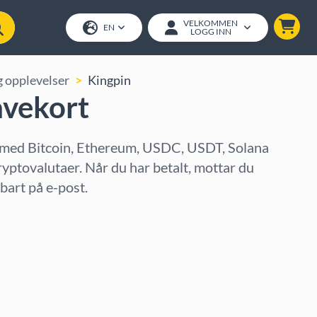
VELKOMMEN
EN
LOGG INN
g opplevelser
Kingpin
avekort
 med Bitcoin, Ethereum, USDC, USDT, Solana
ryptovalutaer. Når du har betalt, mottar du
art på e-post.