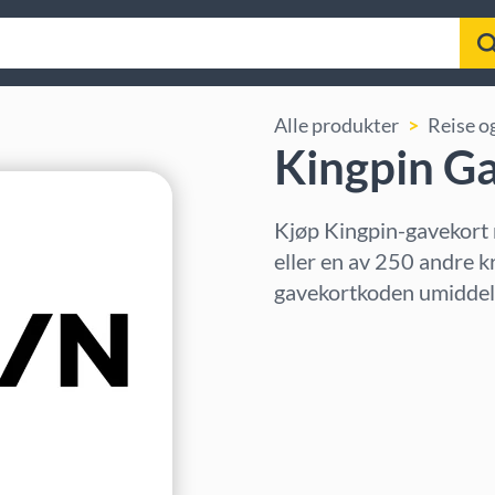
Alle produkter
Reise o
Kingpin G
Kjøp Kingpin-gavekort
eller en av 250 andre k
gavekortkoden umiddelb
Velg region
Velg beløp