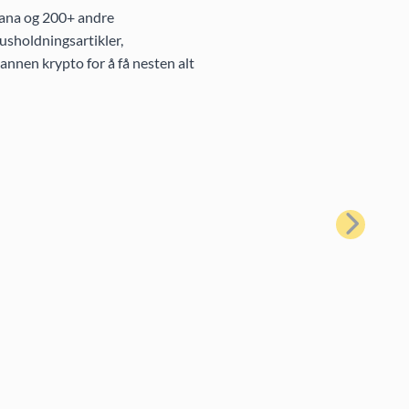
lana og 200+ andre
usholdningsartikler,
annen krypto for å få nesten alt
Neste