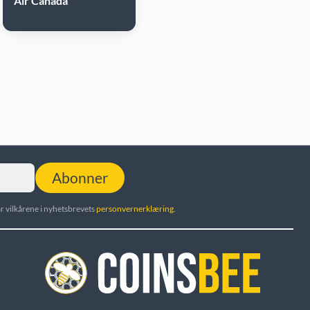
Air Canada
Abonner
r vilkårene i nyhetsbrevets
personvernerklæring
.