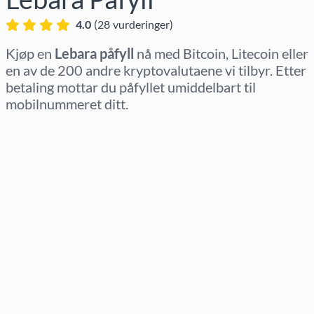
4.0
(
28
vurderinger
)
Kjøp en
Lebara påfyll
nå med Bitcoin, Litecoin eller
en av de 200 andre kryptovalutaene vi tilbyr. Etter
betaling mottar du påfyllet umiddelbart til
mobilnummeret ditt.
Velg region
Velg beløp
Estimert pris