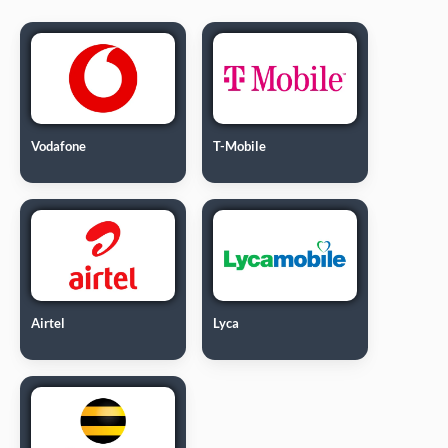
Vodafone
T-Mobile
Airtel
Lyca