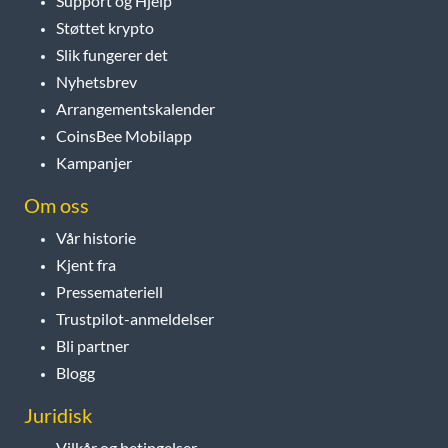
Support og Hjelp
Støttet krypto
Slik fungerer det
Nyhetsbrev
Arrangementskalender
CoinsBee Mobilapp
Kampanjer
Om oss
Vår historie
Kjent fra
Pressemateriell
Trustpilot-anmeldelser
Bli partner
Blogg
Juridisk
Vilkår og betingelser