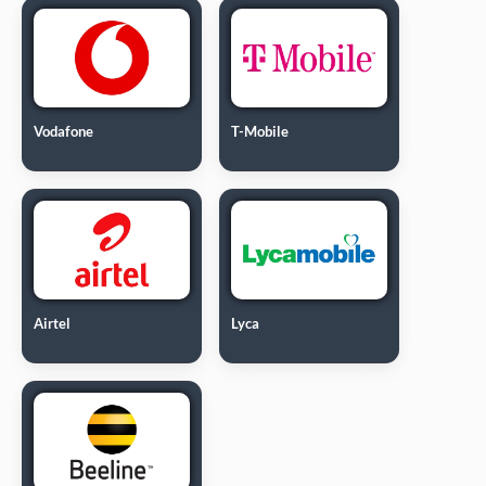
Vodafone
T-Mobile
Airtel
Lyca