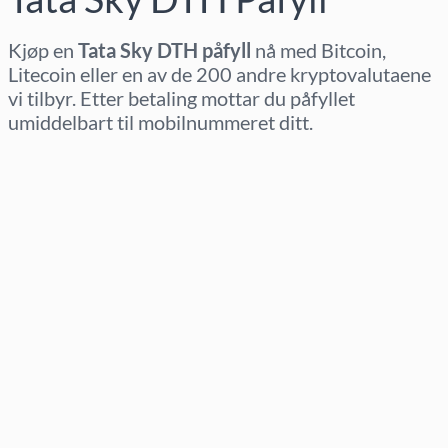
Kjøp en
Tata Sky DTH påfyll
nå med Bitcoin,
Litecoin eller en av de 200 andre kryptovalutaene
vi tilbyr. Etter betaling mottar du påfyllet
umiddelbart til mobilnummeret ditt.
Velg region
Velg beløp
Estimert pris
Kjøp nå