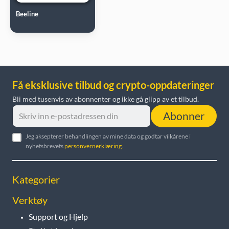
Beeline
Få eksklusive tilbud og crypto-oppdateringer
Bli med tusenvis av abonnenter og ikke gå glipp av et tilbud.
Abonner
Jeg aksepterer behandlingen av mine data og godtar vilkårene i
nyhetsbrevets
personvernerklæring
.
Kategorier
Verktøy
Support og Hjelp