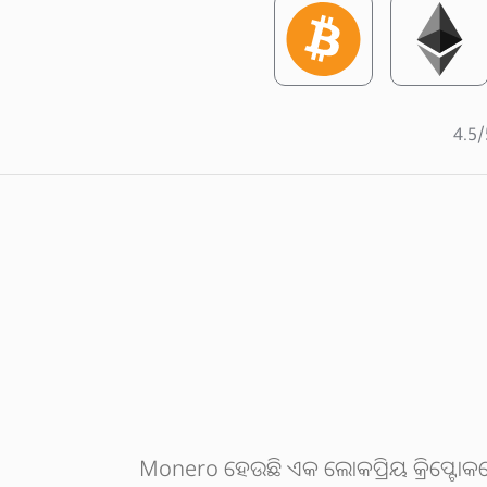
4.5/
Monero ହେଉଛି ଏକ ଲୋକପ୍ରିୟ କ୍ରିପ୍ଟୋକର