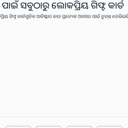
ଇଁ ସବୁଠାରୁ ଲୋକପ୍ରିୟ ଗିଫ୍ଟ କାର୍ଡ
ୟ ଗିଫ୍ଟ କାର୍ଡଗୁଡ଼ିକ ଆବିଷ୍କାର କର। ପ୍ରତ୍ୟେକ ଅବସର ପାଇଁ ତୁରନ୍ତ ଡେଲିଭର