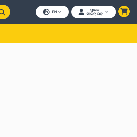
ସ୍ୱାଗତ
EN
ସାଇନ୍ ଇନ୍