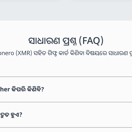
ସାଧାରଣ ପ୍ରଶ୍ନ (FAQ)
nero (XMR) ସହିତ ଗିଫ୍ଟ କାର୍ଡ କିଣିବା ବିଷୟରେ ସାଧାରଣ ପ୍ରଶ
r କିପରି କିଣିବି?
ରୁତ ହୁଏ?