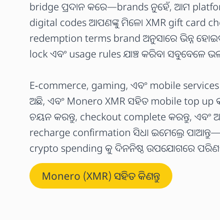
bridge ପ୍ରଦାନ କରେ—brands ନୁହେଁ, ଆମ platfor
digital codes ଆପଣଙ୍କୁ ମିଳେ। XMR gift card
redemption terms brand ଅନୁସାରେ ଭିନ୍ନ ହୋଇପ
lock ଏବଂ usage rules ଯାଞ୍ଚ କରିବା ସବୁବେଳେ ଭ
E-commerce, gaming, ଏବଂ mobile services ମଧ
ଅଛି, ଏବଂ Monero XMR ସହିତ mobile top up କରି
ଚୟନ କରନ୍ତୁ, checkout complete କରନ୍ତୁ, ଏବଂ ଆପ
recharge confirmation ସିଧା ଇମେଲ୍ରେ ପାଆନ୍
crypto spending କୁ ଦିନନିଷ୍ଠ ଉପଯୋଗରେ ପରିଣ
Monero (XMR) ସହିତ କିଣନ୍ତୁ