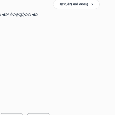
ସମସ୍ତ ଗିଫ୍ଟ କାର୍ଡ ଦେଖାନ୍ତୁ
ି ଏବଂ ବିକଳ୍ପଗୁଡ଼ିକର ଏକ