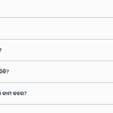
?
ିବି?
ି କାମ କରେ?