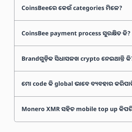
CoinsBeeରେ କେଉଁ categories ମିଳେ?
CoinsBee payment process ସୁରକ୍ଷିତ କି?
Brandଗୁଡ଼ିକ ସିଧାସଳଖ crypto ନେଇଥାନ୍ତି କି
ମୋ code କି global ଭାବେ ବ୍ୟବହାର କରିପାର
Monero XMR ସହିତ mobile top up କିପର