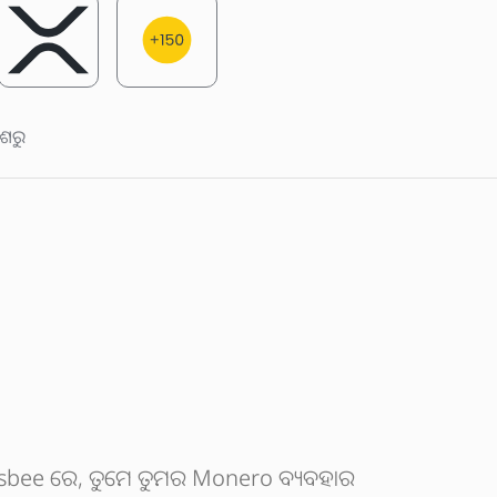
ଶରୁ
oinsbee ରେ, ତୁମେ ତୁମର Monero ବ୍ୟବହାର