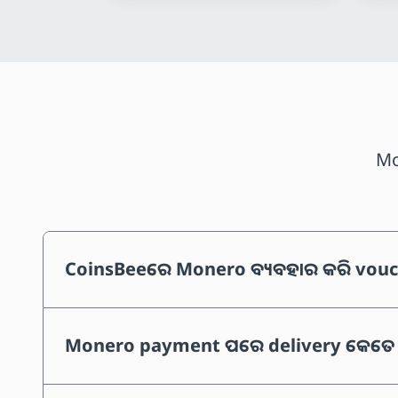
Mo
CoinsBeeରେ Monero ବ୍ୟବହାର କରି vouche
Monero payment ପରେ delivery କେତେ ଦ୍