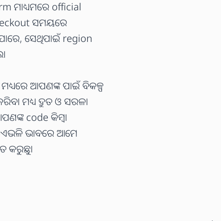
m ମାଧ୍ୟମରେ official
 checkout ସମୟରେ
ାରେ, ସେଥିପାଇଁ region
ଲ।
୍ୟରେ ଆପଣଙ୍କ ପାଇଁ ବିକଳ୍ପ
ବା ମଧ୍ୟ ଦ୍ରୁତ ଓ ସରଳ।
ଣଙ୍କ code କିମ୍ବା
ତୁ—ଏଭଳି ଭାବରେ ଆମେ
ତ କରୁଛୁ।