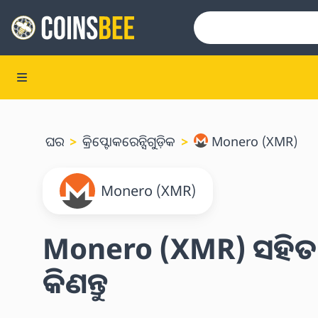
ଘର
କ୍ରିପ୍ଟୋକରେନ୍ସିଗୁଡ଼ିକ
Monero (XMR)
Monero (XMR)
Monero (XMR) ସହିତ ଗି
କିଣନ୍ତୁ