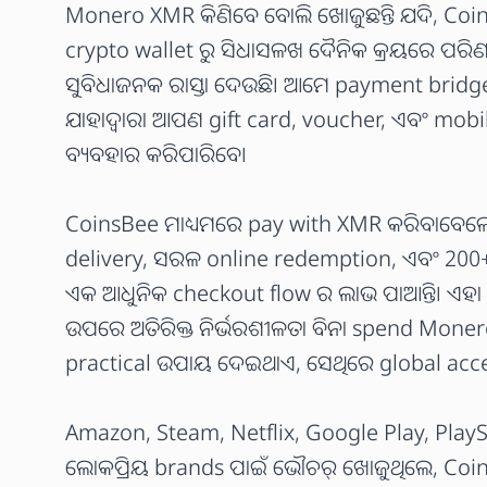
Monero XMR କିଣିବେ ବୋଲି ଖୋଜୁଛନ୍ତି ଯଦି, Coi
crypto wallet ରୁ ସିଧାସଳଖ ଦୈନିକ କ୍ରୟରେ ପର
ସୁବିଧାଜନକ ରାସ୍ତା ଦେଉଛି। ଆମେ payment bridg
ଯାହାଦ୍ୱାରା ଆପଣ gift card, voucher, ଏବଂ mob
ବ୍ୟବହାର କରିପାରିବେ।
CoinsBee ମାଧ୍ୟମରେ pay with XMR କରିବାବେଳ
delivery, ସରଳ online redemption, ଏବଂ 200+
ଏକ ଆଧୁନିକ checkout flow ର ଲାଭ ପାଆନ୍ତି। ଏହା
ଉପରେ ଅତିରିକ୍ତ ନିର୍ଭରଶୀଳତା ବିନା spend Mone
practical ଉପାୟ ଦେଇଥାଏ, ସେଥିରେ global access
Amazon, Steam, Netflix, Google Play, PlaySta
ଲୋକପ୍ରିୟ brands ପାଇଁ ଭୌଚର୍ ଖୋଜୁଥିଲେ, Co