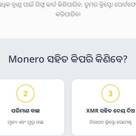
 ବ୍ରାଣ୍ଡ ପାଇଁ ଗିଫ୍ଟ କାର୍ଡ କିଣିପାରିବ, ତୁମର କ୍ରିପ୍ଟୋ ପୋର୍ଟଫ
କରିପାରିବ।
Monero ସହିତ କିପରି କିଣିବେ?
2
3
ପରିମାଣ ବାଛ
XMR ସହିତ ଦେୟ ଦିଅ
ମୂଲ୍ୟ ଏବଂ ମୁଦ୍ରା ବାଛ
ନିରାପଦ କ୍ରିପ୍ଟୋ ପେମେଣ୍ଟ