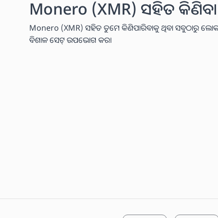
Monero (XMR) ସହିତ କିଣିବା ପା
Monero (XMR) ସହିତ ତୁମେ କିଣିପାରିବାକୁ ଥିବା ସବୁଠାରୁ ଲୋକପ୍ରି
ବିଶାଳ ସେଟ୍ ଉପଭୋଗ କର।