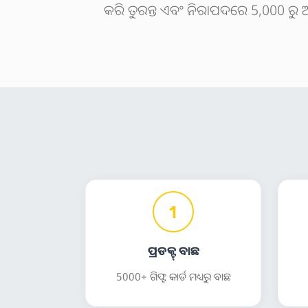
କରି ତୁରନ୍ତ ଏବଂ ନିରାପଦରେ 5,000 ରୁ ଅଧିକ
1
ପ୍ରଡକ୍ଟ୍ ବାଛ
5000+ ଗିଫ୍ଟ କାର୍ଡ ମଧ୍ୟରୁ ବାଛ