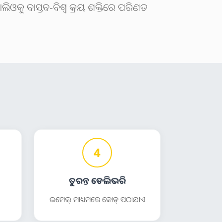
ୋଲିଓକୁ ବାସ୍ତବ-ବିଶ୍ୱ କ୍ରୟ ଶକ୍ତିରେ ପରିଣତ
4
ତୁରନ୍ତ ଡେଲିଭରି
ଇମେଲ୍ ମାଧ୍ୟମରେ କୋଡ୍ ପଠାଯାଏ