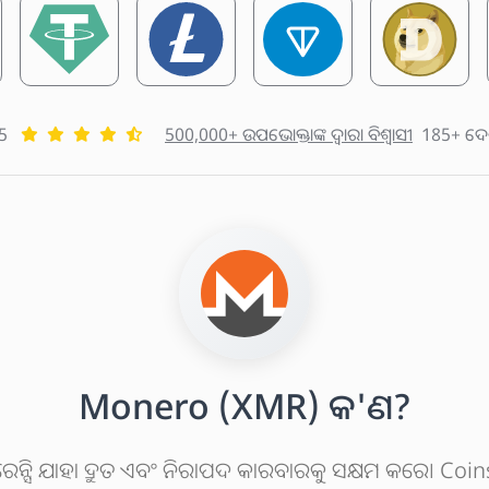
5
500,000+ ଉପଭୋକ୍ତାଙ୍କ ଦ୍ୱାରା ବିଶ୍ୱାସୀ
185+ ଦେ
Monero (XMR) କ'ଣ?
େନ୍ସି ଯାହା ଦ୍ରୁତ ଏବଂ ନିରାପଦ କାରବାରକୁ ସକ୍ଷମ କରେ। C