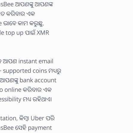
nsBee ଆପଣଙ୍କୁ ଆପଣଙ୍କ
ିଣତ କରିବାର ଏକ
e ଭାବେ କାମ କରୁଛୁ,
ile top up ପାଇଁ XMR
େ ଆପଣ instant email
 supported coins ମଧ୍ୟରୁ
 ଆପଣଙ୍କୁ bank account
ro online କରିବାର ଏକ
ibility ମଧ୍ୟ ରହିଥାଏ।
tion, କିମ୍ବା Uber ପରି
insBee ସେହି payment