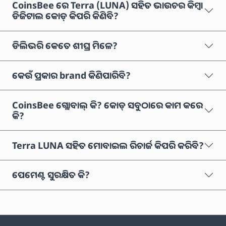
CoinsBee ରେ Terra (LUNA) ସହିତ ଭାଉଚର କିମ୍ବା
ଡିଜିଟାଲ କୋଡ୍ କିପରି କିଣିବି?
ଡିଲିଭରି କେତେ ଶୀଘ୍ର ମିଳେ?
କେଉଁ ପ୍ରକାର brand କିଣିପାରିବି?
CoinsBee ଗ୍ଲୋବାଲ୍ କି? କୋଡ୍ ସବୁଠାରେ କାମ କରେ
କି?
Terra LUNA ସହିତ ମୋବାଇଲ ରିଚାର୍ଜ କିପରି କରିବି?
ପେମେଣ୍ଟ ସୁରକ୍ଷିତ କି?