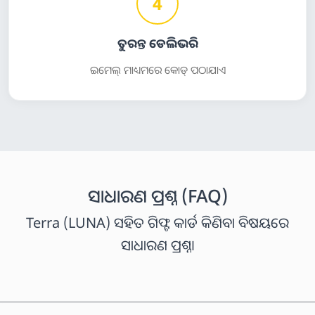
4
ତୁରନ୍ତ ଡେଲିଭରି
ଇମେଲ୍ ମାଧ୍ୟମରେ କୋଡ୍ ପଠାଯାଏ
ସାଧାରଣ ପ୍ରଶ୍ନ (FAQ)
Terra (LUNA) ସହିତ ଗିଫ୍ଟ କାର୍ଡ କିଣିବା ବିଷୟରେ
ସାଧାରଣ ପ୍ରଶ୍ନ।