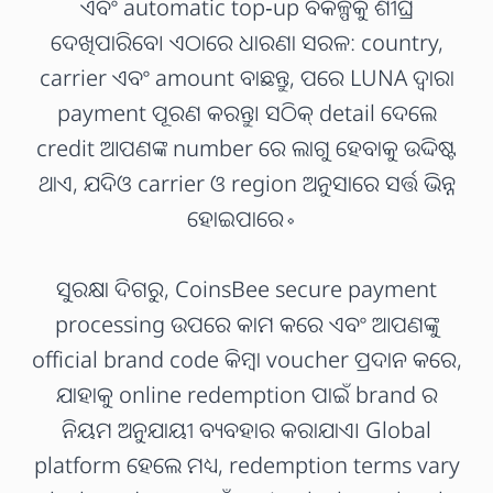
ଏବଂ automatic top-up ବିକଳ୍ପକୁ ଶୀଘ୍ର
ଦେଖିପାରିବେ। ଏଠାରେ ଧାରଣା ସରଳ: country,
carrier ଏବଂ amount ବାଛନ୍ତୁ, ପରେ LUNA ଦ୍ୱାରା
payment ପୂରଣ କରନ୍ତୁ। ସଠିକ୍ detail ଦେଲେ
credit ଆପଣଙ୍କ number ରେ ଲାଗୁ ହେବାକୁ ଉଦ୍ଦିଷ୍ଟ
ଥାଏ, ଯଦିଓ carrier ଓ region ଅନୁସାରେ ସର୍ତ୍ତ ଭିନ୍ନ
ହୋଇପାରେ。
ସୁରକ୍ଷା ଦିଗରୁ, CoinsBee secure payment
processing ଉପରେ କାମ କରେ ଏବଂ ଆପଣଙ୍କୁ
official brand code କିମ୍ବା voucher ପ୍ରଦାନ କରେ,
ଯାହାକୁ online redemption ପାଇଁ brand ର
ନିୟମ ଅନୁଯାୟୀ ବ୍ୟବହାର କରାଯାଏ। Global
platform ହେଲେ ମଧ୍ୟ, redemption terms vary