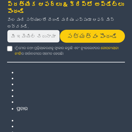
ప్రత్యేక ఆఫర్లు & క్రిప్టో అప్‌డేట్‌లు
పొందండి
వేల మంది సభ్యులతో చేరండి మరియు ఎప్పుడూ ఆఫర్ మిస్
అవ్వకండి.
సభ్యత్వం పొందండి
ମୁଁ ମୋର ତଥ୍ୟ ପ୍ରକ୍ରିୟାକରଣକୁ ସ୍ୱୀକାର କରୁଛି ଏବଂ ନ୍ୟୁଜଲେଟରର
ଗୋପନୀୟତା
ନୀତି
ର ସର୍ତ୍ତାବଳୀରେ ସହମତ ହେଉଛି।
ପ୍ରଚାର