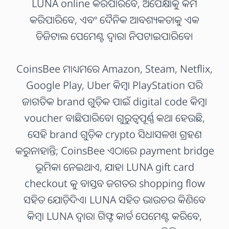
LUNA online କରିପାରିବେ, ଅପେକ୍ଷାକୁ କମ
କରିପାରିବେ, ଏବଂ ଦୈନିକ ଆବଶ୍ୟକତାକୁ ଏକ
ଡିଜିଟାଲ ପେମେଣ୍ଟ ଦ୍ୱାରା ନିପଟାଇପାରିବେ।
CoinsBee ମାଧ୍ୟମରେ Amazon, Steam, Netflix,
Google Play, Uber କିମ୍ବା PlayStation ପରି
ଜାଗତିକ brand ଗୁଡ଼ିକ ପାଇଁ digital code କିମ୍ବା
voucher ବାଛିପାରିବେ। ଗୁରୁତ୍ୱପୂର୍ଣ୍ଣ କଥା ହେଉଛି,
ସେହି brand ଗୁଡ଼ିକ crypto ସିଧାସଳଖ ଗ୍ରହଣ
କରୁନାହାନ୍ତି; CoinsBee ଏଠାରେ payment bridge
ଭୂମିକା ନେଇଥାଏ, ଯାହା LUNA gift card
checkout କୁ ବାସ୍ତବ ଜଗତର shopping flow
ସହିତ ଯୋଡ଼ିଦିଏ। LUNA ସହିତ ଭାଉଚର କିଣିବେ
କିମ୍ବା LUNA ଦ୍ୱାରା ଗିଫ୍ଟ କାର୍ଡ ପେମେଣ୍ଟ କରିବେ,