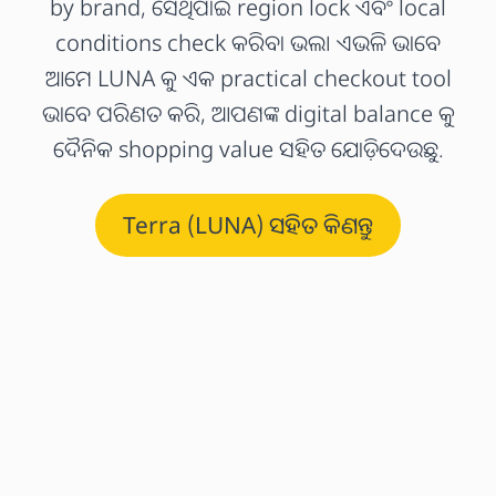
by brand, ସେଥିପାଇଁ region lock ଏବଂ local
conditions check କରିବା ଭଲ। ଏଭଳି ଭାବେ
ଆମେ LUNA କୁ ଏକ practical checkout tool
ଭାବେ ପରିଣତ କରି, ଆପଣଙ୍କ digital balance କୁ
ଦୈନିକ shopping value ସହିତ ଯୋଡ଼ିଦେଉଛୁ.
Terra (LUNA) ସହିତ କିଣନ୍ତୁ