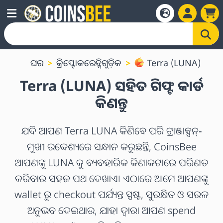
ଘର
କ୍ରିପ୍ଟୋକରେନ୍ସିଗୁଡ଼ିକ
Terra (LUNA)
Terra (LUNA) ସହିତ ଗିଫ୍ଟ କାର୍ଡ
କିଣନ୍ତୁ
ଯଦି ଆପଣ Terra LUNA କିଣିବେ ପରି ଟ୍ରାଞ୍ଜାକ୍ସନ୍-
ମୁଖୀ ଉଦ୍ଦେଶ୍ୟରେ ସନ୍ଧାନ କରୁଛନ୍ତି, CoinsBee
ଆପଣଙ୍କୁ LUNA କୁ ବ୍ୟବହାରିକ କିଣାକଟାରେ ପରିଣତ
କରିବାର ସହଜ ପଥ ଦେଖାଏ। ଏଠାରେ ଆମେ ଆପଣଙ୍କୁ
wallet ରୁ checkout ପର୍ଯ୍ୟନ୍ତ ସ୍ପଷ୍ଟ, ସୁରକ୍ଷିତ ଓ ସରଳ
ଅନୁଭବ ଦେଇଥାଉ, ଯାହା ଦ୍ୱାରା ଆପଣ spend