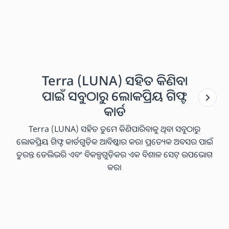
Terra (LUNA) ସହିତ କିଣିବା
ପାଇଁ ସବୁଠାରୁ ଲୋକପ୍ରିୟ ଗିଫ୍ଟ
କାର୍ଡ
Terra (LUNA) ସହିତ ତୁମେ କିଣିପାରିବାକୁ ଥିବା ସବୁଠାରୁ
ଲୋକପ୍ରିୟ ଗିଫ୍ଟ କାର୍ଡଗୁଡ଼ିକ ଆବିଷ୍କାର କର। ପ୍ରତ୍ୟେକ ଅବସର ପାଇଁ
ତୁରନ୍ତ ଡେଲିଭରି ଏବଂ ବିକଳ୍ପଗୁଡ଼ିକର ଏକ ବିଶାଳ ସେଟ୍ ଉପଭୋଗ
କର।