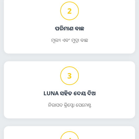
2
ପରିମାଣ ବାଛ
ମୂଲ୍ୟ ଏବଂ ମୁଦ୍ରା ବାଛ
3
LUNA ସହିତ ଦେୟ ଦିଅ
ନିରାପଦ କ୍ରିପ୍ଟୋ ପେମେଣ୍ଟ