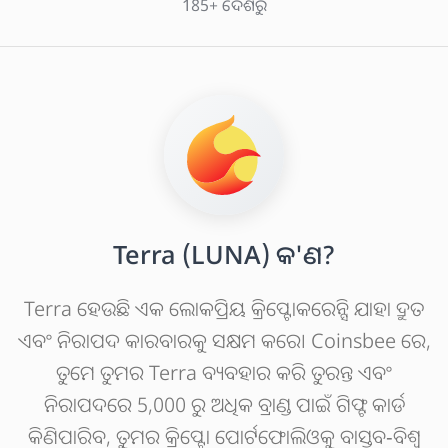
185+ ଦେଶରୁ
Terra (LUNA) କ'ଣ?
Terra ହେଉଛି ଏକ ଲୋକପ୍ରିୟ କ୍ରିପ୍ଟୋକରେନ୍ସି ଯାହା ଦ୍ରୁତ
ଏବଂ ନିରାପଦ କାରବାରକୁ ସକ୍ଷମ କରେ। Coinsbee ରେ,
ତୁମେ ତୁମର Terra ବ୍ୟବହାର କରି ତୁରନ୍ତ ଏବଂ
ନିରାପଦରେ 5,000 ରୁ ଅଧିକ ବ୍ରାଣ୍ଡ ପାଇଁ ଗିଫ୍ଟ କାର୍ଡ
କିଣିପାରିବ, ତୁମର କ୍ରିପ୍ଟୋ ପୋର୍ଟଫୋଲିଓକୁ ବାସ୍ତବ-ବିଶ୍ୱ