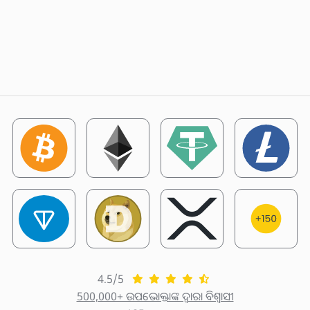
4.5/5
500,000+ ଉପଭୋକ୍ତାଙ୍କ ଦ୍ୱାରା ବିଶ୍ୱାସୀ