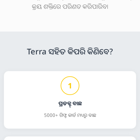
କ୍ରୟ ଶକ୍ତିରେ ପରିଣତ କରିପାରିବ।
Terra ସହିତ କିପରି କିଣିବେ?
1
ପ୍ରଡକ୍ଟ୍ ବାଛ
5000+ ଗିଫ୍ଟ କାର୍ଡ ମଧ୍ୟରୁ ବାଛ