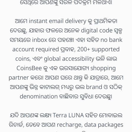
ସେଥିରେ ଆପଣଙ୍କୁ ସରଳ ପଦକ୍ରମ ମିଳିଥାଏ।
ଆମେ instant email delivery କୁ ପ୍ରାଥମିକତା
ଦେଉଛୁ, ଯାହାର ଫଳରେ ଅନେକ digital code ସ୍ଵଳ୍ପ
ସମୟରେ inbox ରେ ପହଞ୍ଚେ। ଏହା ସହିତ no bank
account required ପ୍ରବାହ, 200+ supported
coins, ଏବଂ global accessibility ଭଳି ଲାଭ
CoinsBee କୁ ଏକ ଭରସାଯୋଗ୍ୟ shopping
partner କରେ। ଆପଣ ଘରେ ଥାନ୍ତୁ କି ଯାତ୍ରାରେ, ଆମେ
ଆପଣଙ୍କୁ ଭିନ୍ନ କାଟାଲଗ୍ ମଧ୍ୟରୁ ଭଲ brand ଓ ସଠିକ୍
denomination ବାଛିବାର ସୁବିଧା ଦେଉଛୁ।
ଯଦି ଆପଣଙ୍କ ଲକ୍ଷ୍ୟ Terra LUNA ସହିତ ମୋବାଇଲ
ରିଚାର୍ଜ, ତେବେ ଆପଣ recharge, data packages