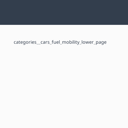
categories__cars_fuel_mobility_lower_page
କ୍ର
ସକାଳେ ଆ
କାର୍ଡର 
ସଞ୍ଚାଳି