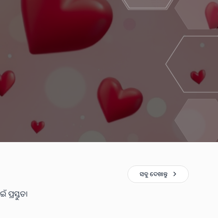
ସବୁ ଦେଖାନ୍ତୁ
 ପ୍ରସ୍ତୁତ।