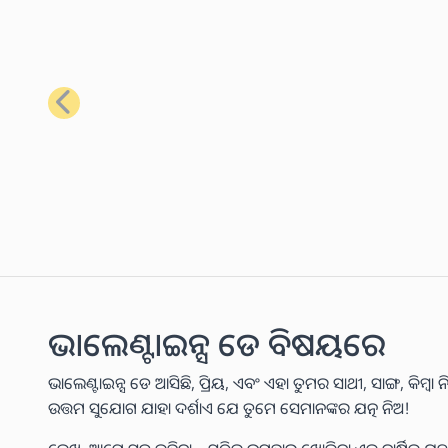
ପୂର୍ବ
ଭାଲେଣ୍ଟାଇନ୍ସ ଡେ ବିଷୟରେ
ଭାଲେଣ୍ଟାଇନ୍ସ ଡେ ଆସିଛି, ପ୍ରିୟ, ଏବଂ ଏହା ତୁମର ସାଥୀ, ସାଙ୍ଗ, କିମ୍
ଉତ୍ତମ ସୁଯୋଗ ଯାହା ଦର୍ଶାଏ ଯେ ତୁମେ ସେମାନଙ୍କର ଯତ୍ନ ନିଅ!