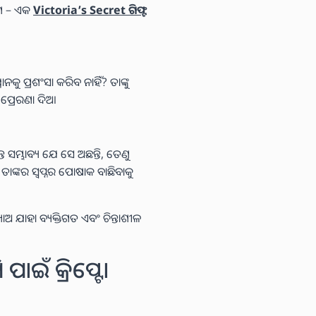
ାଣ – ଏକ
Victoria’s Secret ଗିଫ୍ଟ
୍ନାନକୁ ପ୍ରଶଂସା କରିବ ନାହିଁ? ତାଙ୍କୁ
 ପ୍ରେରଣା ଦିଅ।
୍ତ ସମ୍ଭାବ୍ୟ ଯେ ସେ ଅଛନ୍ତି, ତେଣୁ
ାଙ୍କର ସ୍ୱପ୍ନର ପୋଷାକ ବାଛିବାକୁ
 ଯାହା ବ୍ୟକ୍ତିଗତ ଏବଂ ଚିନ୍ତାଶୀଳ
ାଇଁ କ୍ରିପ୍ଟୋ