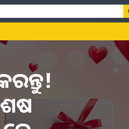
ରନ୍ତୁ!
ିଶେଷ