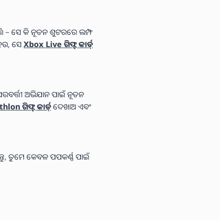
୍ତି – ସେ କି ନୂତନ ଶୁଟରରେ ଲମ୍ଫ
 ହେଉ, ସେ
Xbox Live ଗିଫ୍ଟ କାର୍ଡ୍
ପରବର୍ତ୍ତୀ ଅଭିଯାନ ପାଇଁ ନୂତନ
lon ଗିଫ୍ଟ କାର୍ଡ୍
ଦେଖାଅ ଏବଂ
ତୁ, ତୁମେ କେବଳ ପପକର୍ଣ୍ଣ ପାଇଁ