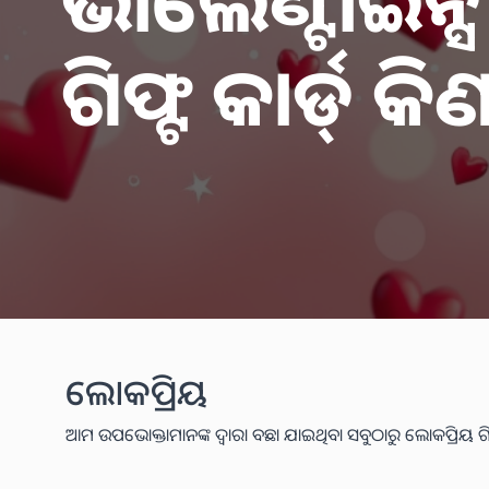
ଭାଲେଣ୍ଟାଇନ୍
ଗିଫ୍ଟ କାର୍ଡ୍ କିଣନ
ଲୋକପ୍ରିୟ
ଆମ ଉପଭୋକ୍ତାମାନଙ୍କ ଦ୍ୱାରା ବଛା ଯାଇଥିବା ସବୁଠାରୁ ଲୋକପ୍ରିୟ ଗିଫ୍ଟ କାର