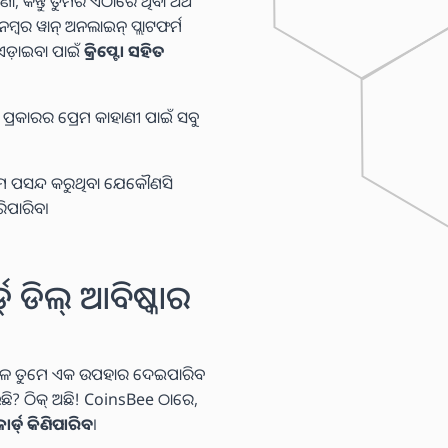
, କିନ୍ତୁ ତୁମର ଏଠାରେ ଥିବା ଅର୍ଥ
ମ୍ବର ୱାନ୍ ଅନଲାଇନ୍ ପ୍ଲାଟଫର୍ମ
 ଏଡ଼ାଇବା ପାଇଁ
କ୍ରିପ୍ଟୋ ସହିତ
 ପ୍ରକାରର ପ୍ରେମ କାହାଣୀ ପାଇଁ ସବୁ
ତୁମେ ପସନ୍ଦ କରୁଥିବା ଯେକୌଣସି
ିପାରିବ।
୍ଡ୍ ଡିଲ୍ ଆବିଷ୍କାର
ବେଳେ ତୁମେ ଏକ ଉପହାର ଦେଇପାରିବ
ାଉଛି? ଠିକ୍ ଅଛି! CoinsBee ଠାରେ,
ାର୍ଡ୍ କିଣିପାରିବ
।