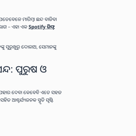
େତେବେଳେ ମାରିମ୍ବା ଛନ୍ଦ ବାଜିବା
 ଲାଗ – ଏହା ଏକ
Spotify ଗିଫ୍ଟ
ୁ ସୁରୁଖୁରୁ ଦୋଳାଅ, ସେମାନଙ୍କୁ
ନ୍ଦ: ପୁରୁଷ ଓ
 ଉପହାର ଦେବା କେବେବି ଏତେ ସହଜ
 ଆଶ୍ଚର୍ଯ୍ୟଜନକ ସ୍ମୃତି ସୃଷ୍ଟି