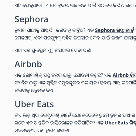
ଏହି ଫେବୃଆରୀ 14 ରେ ହୃଦୟ ଗଳାଇବା ପାଇଁ ଏଠାରେ କିଛି ଧାରଣା ଅ
Sephora
ତୁମର ସାଥୀକୁ ଆଶ୍ଚର୍ଯ୍ୟ କରିବାକୁ ଚାହୁଁଛ? ଏକ
Sephora ଗିଫ୍ଟ କାର୍ଡ୍
ମେକ୍ଅପ୍, ଏବଂ ପରଫ୍ୟୁମ୍ ସହିତ ଉପହାର ଦେବା ପାଇଁ ଉତ୍ତମ ଯାହାକୁ
ଏହା ଏକ ସ୍ୱ-ପ୍ରେମ ସ୍ପ୍ରି ଉପହାର ଦେବା ପରି।
Airbnb
ଏକ ରୋମାଣ୍ଟିକ୍ ସପ୍ତାହନ୍ତର ଯାତ୍ରା ଯୋଜନା କରୁଛ? ଏକ
Airbnb ଗିଫ୍ଟ
କ୍ୟାବିନ୍ ଠାରୁ ଏକ ସ୍ୱପ୍ନିଳ ସମୁଦ୍ରକୂଳର ପଳାୟନ (ହୃଦୟ-ଆଖି ଇମୋଜି ଆଣନ
କରିବାକୁ ଅନୁମତି ଦିଏ!
Uber Eats
କିଏ ଭିଡ଼ ଥିବା ରେଷ୍ଟୁରାଣ୍ଟ୍ ଚାହେଁ ଯେତେବେଳେ ତୁମେ ତୁମର ସାଥୀର ପ
ଘରେ ଏକ ଆନ୍ତରିକ ରାତ୍ରିଭୋଜନ କରିପାରିବ? ଏକ
Uber Eats ଗିଫ୍ଟ 
ମହମବତୀ, ଏବଂ ତୁମେ ସଫଳ।