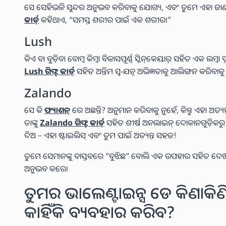
ସେ ସେହିଭଳି ସୁନ୍ଦର ଅନୁଭବ କରିବାକୁ ଯୋଗ୍ୟ, ଏବଂ ତୁମେ ଏହା ଜ
କାର୍ଡ୍
କହିଥାଏ, “ସମସ୍ତ ଶରୀର ପାଇଁ ଏକ ଶରୀର।”
Lush
କିଏ ବା ବୁଡ଼ିବା ବୋମ୍ବ କିମ୍ବା ବିଳାସପୂର୍ଣ୍ଣ ସ୍କିନ୍‌କେୟାର୍ ସହିତ ଏକ ଲମ୍ବା ସ
Lush ଗିଫ୍ଟ କାର୍ଡ୍
ସହିତ ଅନ୍ତିମ ସ୍ୱ-ଯତ୍ନ ଅଭିଜ୍ଞତାକୁ ଆଲିଙ୍ଗନ କରିବାକୁ
Zalando
ସେ କି
ଫ୍ୟାଶନ୍
ରେ ଅଛନ୍ତି? ଅନୁମାନ କରିବାକୁ ନୁହେଁ, କିନ୍ତୁ ଏହା ଅତ୍ୟନ
ତାଙ୍କୁ
Zalando ଗିଫ୍ଟ କାର୍ଡ୍
ସହିତ ଶୀର୍ଷ ଅନଲାଇନ୍ ଦୋକାନଗୁଡ଼ିକରୁ ତ
ଦିଅ – ଏହା ଷ୍ଟାଇଲିସ୍ ଏବଂ ତୁମ ପାଇଁ ଅତ୍ୟନ୍ତ ସହଜ!
ତୁମେ ସେମାନଙ୍କୁ ବାସ୍ତବରେ “ବୁଝିଛ” ବୋଲି ଏକ ଉପହାର ସହିତ ଦେଖାଅ
ଅନୁଭବ କରେ।
ତୁମର ଭାଲେଣ୍ଟାଇନ୍ସ ଡେ କିଣାକିଣି ପ
କାହିଁକି ବ୍ୟବହାର କରିବ?