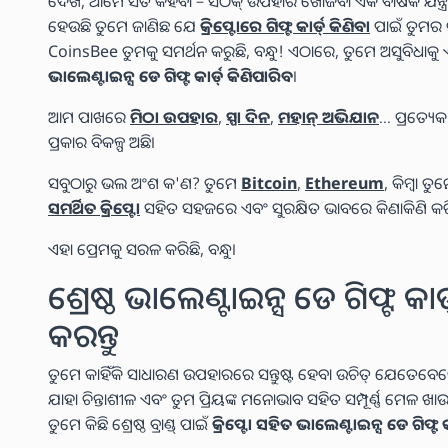
ଦେଖ, ଆମେ ସତ କହିବା – ସଠିକ୍ ଉପହାର ଖୋଜିବା ଏକ ବାର୍ଷିକ ଯନ୍ତ୍ରଣା
ହେଉଛି ତୁମେ ଜାଣିଛ ଯେ
କ୍ରିପ୍ଟୋରେ ଗିଫ୍ଟ କାର୍ଡ୍ କିଣିବା
ପାଇଁ ତୁମର ନ
CoinsBee ତୁମକୁ ସମର୍ଥନ କରୁଛି, ବନ୍ଧୁ! ଏଠାରେ, ତୁମେ ଅସୁବିଧାକୁ
ଭାଲେଣ୍ଟାଇନ୍ସ ଡେ ଗିଫ୍ଟ କାର୍ଡ୍ କିଣିପାରିବ
।
ଆମ ପାଖରେ
ମିଠା ଉପହାର
,
ସ୍ପା ଦିନ
,
ମହାନ୍ ଅଭିଯାନ
… ପ୍ରତ୍ୟେକ
ପ୍ରକାର ବିକଳ୍ପ ଅଛି।
ସବୁଠାରୁ ଭଲ ଅଂଶ କ'ଣ? ତୁମେ
Bitcoin
,
Ethereum
, କିମ୍ବା 
ସମର୍ଥିତ କ୍ରିପ୍ଟୋ
ସହିତ ସହଜରେ ଏବଂ ସୁରକ୍ଷିତ ଭାବରେ କିଣାକିଣି କର
ଏହା ପ୍ରେମକୁ ସରଳ କରିଛି, ବନ୍ଧୁ।
ଶ୍ରେଷ୍ଠ ଭାଲେଣ୍ଟାଇନ୍ସ ଡେ ଗିଫ୍ଟ କାର
କରନ୍ତୁ
ତୁମେ କାହିଁକି ସାଧାରଣ ଉପହାରରେ ସନ୍ତୁଷ୍ଟ ହେବା ଉଚିତ୍ ଯେତେ
ଯାହା ଚିନ୍ତାଶୀଳ ଏବଂ ତୁମ ପ୍ରିୟଙ୍କ ମନୋଭାବ ସହିତ ସମ୍ପୂର୍ଣ୍ଣ ମେଳ ଖ
ତୁମେ କିଛି ଶ୍ରେଷ୍ଠ ବ୍ରାଣ୍ଡ୍ ପାଇଁ
କ୍ରିପ୍ଟୋ ସହିତ ଭାଲେଣ୍ଟାଇନ୍ସ ଡେ ଗିଫ୍ଟ କ