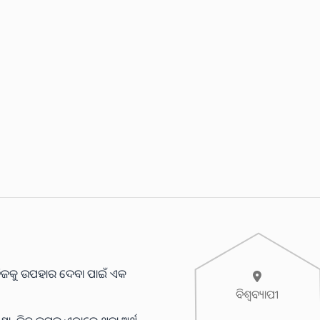
ବା ନିଜକୁ ଉପହାର ଦେବା ପାଇଁ ଏକ
ବିଶ୍ୱବ୍ୟାପୀ