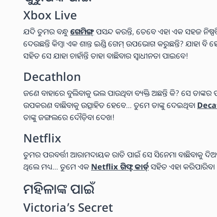
Xbox Live
ଯଦି ତୁମର ବନ୍ଧୁ
ଗେମିଙ୍ଗ୍
ପସନ୍ଦ କରନ୍ତି, ତେବେ ଏହା ଏକ ସହଜ ନିଷ୍ପତ
ଦେଉଛନ୍ତି କିମ୍ବା ଏକ ଶାନ୍ତ ଇଣ୍ଡି ଗେମ୍ ଉପଭୋଗ କରୁଛନ୍ତି? ଯାହା ବି
ସହିତ ସେ ଯାହା ଚାହାଁନ୍ତି ତାହା ବାଛିବାର ସ୍ୱାଧୀନତା ପାଇବେ!
Decathlon
ଜଣେ ବାହାରେ ବୁଲିବାକୁ ଭଲ ପାଉଥିବା ବ୍ୟକ୍ତି ଅଛନ୍ତି କି? ସେ ତାଙ୍କର 
ଉପକରଣ ବାଛିବାକୁ ଉତ୍ସାହିତ ହେବେ… ତୁମେ ତାଙ୍କୁ ଦେଇଥିବା
Decath
ତାଙ୍କୁ ଜଙ୍ଗଲରେ ଦୌଡ଼ିବା ଦେଖ!
Netflix
ତୁମର ପରବର୍ତ୍ତୀ ଆରାମଦାୟକ ରାତି ପାଇଁ ସେ ସିନେମା ବାଛିବାକୁ ଦିଅନ୍
ଥିଲେ ମଧ୍ୟ… ତୁମେ ଏକ
Netflix ଗିଫ୍ଟ କାର୍ଡ୍
ସହିତ ଏହା କରିପାରିବ।
ମହିଳାଙ୍କ ପାଇଁ
Victoria’s Secret