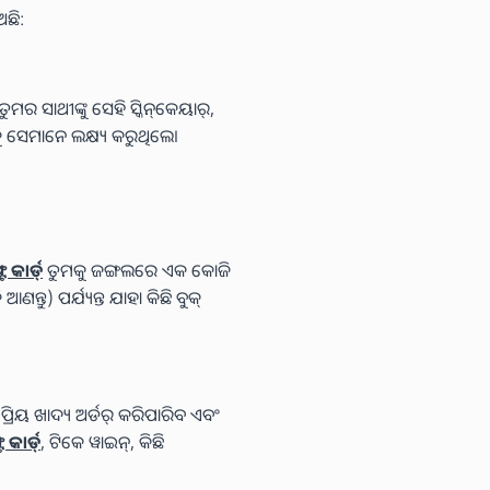
ଛି:
ତୁମର ସାଥୀଙ୍କୁ ସେହି ସ୍କିନ୍‌କେୟାର୍,
 ସେମାନେ ଲକ୍ଷ୍ୟ କରୁଥିଲେ।
 କାର୍ଡ୍
ତୁମକୁ ଜଙ୍ଗଲରେ ଏକ କୋଜି
୍ତୁ) ପର୍ଯ୍ୟନ୍ତ ଯାହା କିଛି ବୁକ୍
୍ରିୟ ଖାଦ୍ୟ ଅର୍ଡର୍ କରିପାରିବ ଏବଂ
କାର୍ଡ୍
, ଟିକେ ୱାଇନ୍, କିଛି