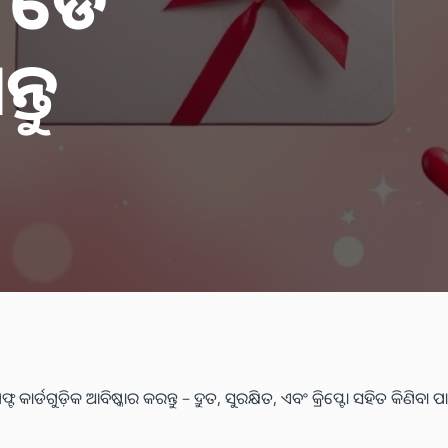
ସ ଡେ
୍ତୁ
୍ଡଗୁଡ଼ିକ ଆବିଷ୍କାର କରନ୍ତୁ – ଦ୍ରୁତ, ସୁରକ୍ଷିତ, ଏବଂ କ୍ରିପ୍ଟୋ ସହିତ କିଣିବା ପାଇଁ