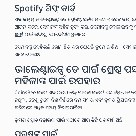
Spotify ଗିଫ୍ଟ କାର୍ଡ୍
ଏକ କଷ୍ଟମ୍ ଭାଲେଣ୍ଟାଇନ୍ସ ଡେ ପ୍ଲେଲିଷ୍ଟ୍ ସହିତ ମାହୋଲ୍ ସେଟ୍ କର; ଯ
ଆରମ୍ଭ କରେ, ସେମାନଙ୍କ ସହିତ ନୃତ୍ୟ କର, ସେମାନଙ୍କୁ ଦୋଳାଇବାକୁ
କାର୍ଡ୍
ପାଇଁ ଉଦ୍ଦିଷ୍ଟ, ଯେକୌଣସି ପ୍ରକାରେ।
ସେମାନଙ୍କୁ ସେହିଭଳି ରୋମାଞ୍ଚିତ କର ଯେପରି ତୁମେ ଜାଣିଛ – ସେମାନଙ୍କ
ଏବେ ଦୋଳାଅ।
ଭାଲେଣ୍ଟାଇନ୍ସ ଡେ ପାଇଁ ଶ୍ରେଷ୍ଠ ପସ
ମହିଳାଙ୍କ ପାଇଁ ଉପହାର
CoinsBee ସହିତ ଏକ ଉତ୍ତମ ଡିଲ୍ ପାଇବା ସହଜ! ଏକ ଚିନ୍ତାଶୀଳ
ନଥିଲା, ତେଣୁ ତୁମେ କିଣାକିଣିରେ କମ୍ ସମୟ ଏବଂ ତୁମର ପ୍ରିୟଜନଙ୍କ ସହିତ
କରିବାରେ ଅଧିକ ସମୟ ବିତାଇପାରିବ।
ତୁମର ଉତ୍ସାହ ବଢ଼ାଇବା ପାଇଁ ଏଠାରେ ଆଉ କିଛି ପରାମର୍ଶ ଅଛି:
ପୁରୁଷଙ୍କ ପାଇଁ