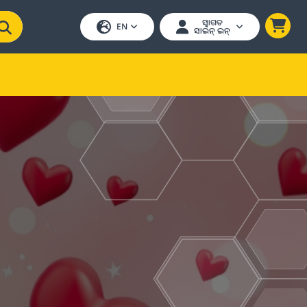
ସ୍ୱାଗତ
EN
ସାଇନ୍ ଇନ୍