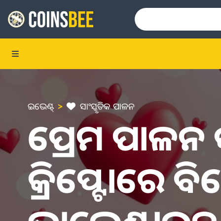
ଇଭେଣ୍ଟ୍
ସାଂସ୍କୃତିକ ପାଳନ
ପ୍ରେମ ପାଳନ କ
କ୍ରିପ୍ଟୋରେ ବ