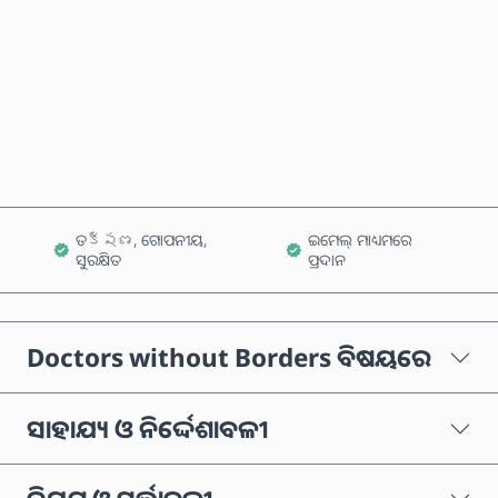
ବର୍ତ୍ତମାନ କିଣନ୍ତୁ
କାର୍ଟରେ ଯୋଗ କରନ୍ତୁ
ତక్షణ, ଗୋପନୀୟ,
ଇମେଲ୍ ମାଧ୍ୟମରେ
ସୁରକ୍ଷିତ
ପ୍ରଦାନ
Doctors without Borders ବିଷୟରେ
ସାହାଯ୍ୟ ଓ ନିର୍ଦ୍ଦେଶାବଳୀ