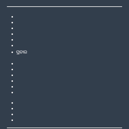
ପ୍ରଚାର