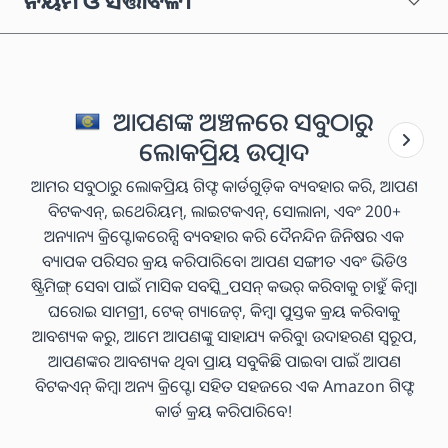
ନିୟମ ଓ ସର୍ତ୍ତାବଳୀ
ଆପଣଙ୍କ ଅଞ୍ଚଳରେ ସବୁଠାରୁ
ଲୋକପ୍ରିୟ ଉତ୍ପାଦ
ଆମର ସବୁଠାରୁ ଲୋକପ୍ରିୟ ଗିଫ୍ଟ କାର୍ଡଗୁଡ଼ିକ ବ୍ୟବହାର କରି, ଆପଣ
ବିଟକଏନ୍, ଇଥେରିୟମ୍, ଲାଇଟକଏନ୍, ସୋଲାନା, ଏବଂ 200+
ଅନ୍ୟାନ୍ୟ କ୍ରିପ୍ଟୋକରେନ୍ସି ବ୍ୟବହାର କରି ଦୈନନ୍ଦିନ ଜିନିଷର ଏକ
ବ୍ୟାପକ ପରିସର କ୍ରୟ କରିପାରିବେ। ଆପଣ ସଙ୍ଗୀତ ଏବଂ ଭିଡିଓ
ଷ୍ଟ୍ରିମିଙ୍ଗ୍ ସେବା ପାଇଁ ମାସିକ ସବସ୍କ୍ରିପସନ୍ କଭର୍ କରିବାକୁ ଚାହୁଁ କିମ୍ବା
ଘରୋଇ ସାମଗ୍ରୀ, ଟେକ୍ ଗ୍ୟାଜେଟ୍, କିମ୍ବା ପୁସ୍ତକ କ୍ରୟ କରିବାକୁ
ଆବଶ୍ୟକ କରୁ, ଆମେ ଆପଣଙ୍କୁ ସାହାଯ୍ୟ କରିବୁ। ଉଦାହରଣ ସ୍ୱରୂପ,
ଆପଣଙ୍କର ଆବଶ୍ୟକ ଥିବା ପ୍ରାୟ ସବୁକିଛି ପାଇବା ପାଇଁ ଆପଣ
ବିଟକଏନ୍ କିମ୍ବା ଅନ୍ୟ କ୍ରିପ୍ଟୋ ସହିତ ସହଜରେ ଏକ Amazon ଗିଫ୍ଟ
କାର୍ଡ କ୍ରୟ କରିପାରିବେ!