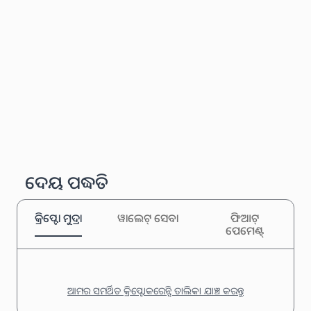
ଦେୟ ପଦ୍ଧତି
କ୍ରିପ୍ଟୋ ମୁଦ୍ରା
ୱାଲେଟ୍ ସେବା
ଫିଆଟ୍
ପେମେଣ୍ଟ୍
ଆମର ସମର୍ଥିତ କ୍ରିପ୍ଟୋକରେନ୍ସି ତାଲିକା ଯାଞ୍ଚ କରନ୍ତୁ