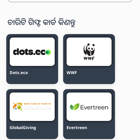
ଚାରିଟି ଗିଫ୍ଟ କାର୍ଡ କିଣନ୍ତୁ
Dots.eco
WWF
GlobalGiving
Evertreen