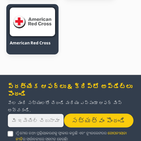
American Red Cross
ప్రత్యేక ఆఫర్లు & క్రిప్టో అప్‌డేట్‌లు
పొందండి
వేల మంది సభ్యులతో చేరండి మరియు ఎప్పుడూ ఆఫర్ మిస్
అవ్వకండి.
సభ్యత్వం పొందండి
ମୁଁ ମୋର ତଥ୍ୟ ପ୍ରକ୍ରିୟାକରଣକୁ ସ୍ୱୀକାର କରୁଛି ଏବଂ ନ୍ୟୁଜଲେଟରର
ଗୋପନୀୟତା
ନୀତି
ର ସର୍ତ୍ତାବଳୀରେ ସହମତ ହେଉଛି।