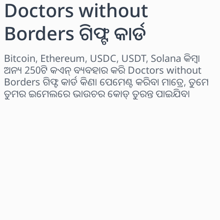
Doctors without
Borders ଗିଫ୍ଟ କାର୍ଡ
Bitcoin, Ethereum, USDC, USDT, Solana କିମ୍ବା
ଅନ୍ୟ 250ଟି କଏନ୍ ବ୍ୟବହାର କରି Doctors without
Borders ଗିଫ୍ଟ କାର୍ଡ କିଣ। ପେମେଣ୍ଟ କରିବା ମାତ୍ରେ, ତୁମେ
ତୁମର ଇମେଲରେ ଭାଉଚର କୋଡ୍ ତୁରନ୍ତ ପାଇଯିବ।
ଅଞ୍ଚଳ ବାଛନ୍ତୁ
ପରିମାଣ ଚୟନ କରନ୍ତୁ
ଅନୁମାନିତ ମୂଲ୍ୟ