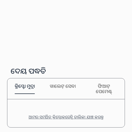
ଦେୟ ପଦ୍ଧତି
କ୍ରିପ୍ଟୋ ମୁଦ୍ରା
ୱାଲେଟ୍ ସେବା
ଫିଆଟ୍
ପେମେଣ୍ଟ୍
ଆମର ସମର୍ଥିତ କ୍ରିପ୍ଟୋକରେନ୍ସି ତାଲିକା ଯାଞ୍ଚ କରନ୍ତୁ