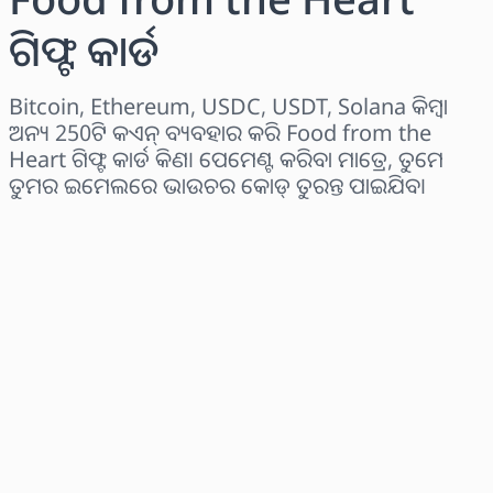
ଗିଫ୍ଟ କାର୍ଡ
Bitcoin, Ethereum, USDC, USDT, Solana କିମ୍ବା
ଅନ୍ୟ 250ଟି କଏନ୍ ବ୍ୟବହାର କରି Food from the
Heart ଗିଫ୍ଟ କାର୍ଡ କିଣ। ପେମେଣ୍ଟ କରିବା ମାତ୍ରେ, ତୁମେ
ତୁମର ଇମେଲରେ ଭାଉଚର କୋଡ୍ ତୁରନ୍ତ ପାଇଯିବ।
ଅଞ୍ଚଳ ବାଛନ୍ତୁ
ପରିମାଣ ଚୟନ କରନ୍ତୁ
ଅନୁମାନିତ ମୂଲ୍ୟ