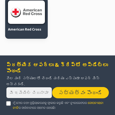
American Red Cross
ప్రత్యేక ఆఫర్లు & క్రిప్టో అప్‌డేట్‌లు
పొందండి
వేల మంది సభ్యులతో చేరండి మరియు ఎప్పుడూ ఆఫర్ మిస్
అవ్వకండి.
సభ్యత్వం పొందండి
ମୁଁ ମୋର ତଥ୍ୟ ପ୍ରକ୍ରିୟାକରଣକୁ ସ୍ୱୀକାର କରୁଛି ଏବଂ ନ୍ୟୁଜଲେଟରର
ଗୋପନୀୟତା
ନୀତି
ର ସର୍ତ୍ତାବଳୀରେ ସହମତ ହେଉଛି।