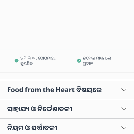
ବର୍ତ୍ତମାନ କିଣନ୍ତୁ
କାର୍ଟରେ ଯୋଗ କରନ୍ତୁ
ତక్షణ, ଗୋପନୀୟ,
ଇମେଲ୍ ମାଧ୍ୟମରେ
ସୁରକ୍ଷିତ
ପ୍ରଦାନ
Food from the Heart ବିଷୟରେ
ସାହାଯ୍ୟ ଓ ନିର୍ଦ୍ଦେଶାବଳୀ
ନିୟମ ଓ ସର୍ତ୍ତାବଳୀ