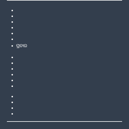
ପ୍ରଚାର