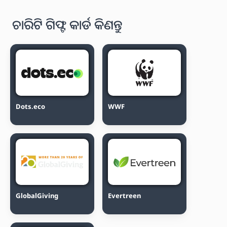
ଚାରିଟି ଗିଫ୍ଟ କାର୍ଡ କିଣନ୍ତୁ
Dots.eco
WWF
GlobalGiving
Evertreen