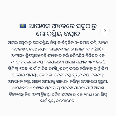
ଆପଣଙ୍କ ଅଞ୍ଚଳରେ ସବୁଠାରୁ
ଲୋକପ୍ରିୟ ଉତ୍ପାଦ
ଆମର ସବୁଠାରୁ ଲୋକପ୍ରିୟ ଗିଫ୍ଟ କାର୍ଡଗୁଡ଼ିକ ବ୍ୟବହାର କରି, ଆପଣ
ବିଟକଏନ୍, ଇଥେରିୟମ୍, ଲାଇଟକଏନ୍, ସୋଲାନା, ଏବଂ 200+
ଅନ୍ୟାନ୍ୟ କ୍ରିପ୍ଟୋକରେନ୍ସି ବ୍ୟବହାର କରି ଦୈନନ୍ଦିନ ଜିନିଷର ଏକ
ବ୍ୟାପକ ପରିସର କ୍ରୟ କରିପାରିବେ। ଆପଣ ସଙ୍ଗୀତ ଏବଂ ଭିଡିଓ
ଷ୍ଟ୍ରିମିଙ୍ଗ୍ ସେବା ପାଇଁ ମାସିକ ସବସ୍କ୍ରିପସନ୍ କଭର୍ କରିବାକୁ ଚାହୁଁ କିମ୍ବା
ଘରୋଇ ସାମଗ୍ରୀ, ଟେକ୍ ଗ୍ୟାଜେଟ୍, କିମ୍ବା ପୁସ୍ତକ କ୍ରୟ କରିବାକୁ
ଆବଶ୍ୟକ କରୁ, ଆମେ ଆପଣଙ୍କୁ ସାହାଯ୍ୟ କରିବୁ। ଉଦାହରଣ ସ୍ୱରୂପ,
ଆପଣଙ୍କର ଆବଶ୍ୟକ ଥିବା ପ୍ରାୟ ସବୁକିଛି ପାଇବା ପାଇଁ ଆପଣ
ବିଟକଏନ୍ କିମ୍ବା ଅନ୍ୟ କ୍ରିପ୍ଟୋ ସହିତ ସହଜରେ ଏକ Amazon ଗିଫ୍ଟ
କାର୍ଡ କ୍ରୟ କରିପାରିବେ!