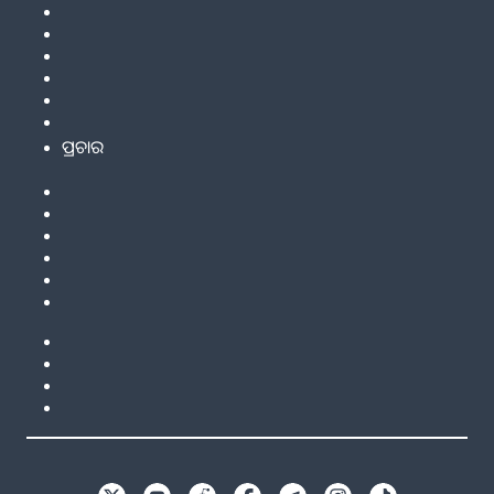
ପ୍ରଚାର