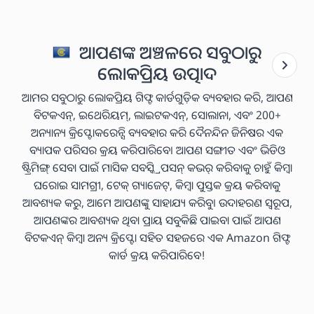
ଆପଣଙ୍କ ଅଞ୍ଚଳରେ ସବୁଠାରୁ
ଲୋକପ୍ରିୟ ଉତ୍ପାଦ
ଆମର ସବୁଠାରୁ ଲୋକପ୍ରିୟ ଗିଫ୍ଟ କାର୍ଡଗୁଡ଼ିକ ବ୍ୟବହାର କରି, ଆପଣ
ବିଟକଏନ୍, ଇଥେରିୟମ୍, ଲାଇଟକଏନ୍, ସୋଲାନା, ଏବଂ 200+
ଅନ୍ୟାନ୍ୟ କ୍ରିପ୍ଟୋକରେନ୍ସି ବ୍ୟବହାର କରି ଦୈନନ୍ଦିନ ଜିନିଷର ଏକ
ବ୍ୟାପକ ପରିସର କ୍ରୟ କରିପାରିବେ। ଆପଣ ସଙ୍ଗୀତ ଏବଂ ଭିଡିଓ
ଷ୍ଟ୍ରିମିଙ୍ଗ୍ ସେବା ପାଇଁ ମାସିକ ସବସ୍କ୍ରିପସନ୍ କଭର୍ କରିବାକୁ ଚାହୁଁ କିମ୍ବା
ଘରୋଇ ସାମଗ୍ରୀ, ଟେକ୍ ଗ୍ୟାଜେଟ୍, କିମ୍ବା ପୁସ୍ତକ କ୍ରୟ କରିବାକୁ
ଆବଶ୍ୟକ କରୁ, ଆମେ ଆପଣଙ୍କୁ ସାହାଯ୍ୟ କରିବୁ। ଉଦାହରଣ ସ୍ୱରୂପ,
ଆପଣଙ୍କର ଆବଶ୍ୟକ ଥିବା ପ୍ରାୟ ସବୁକିଛି ପାଇବା ପାଇଁ ଆପଣ
ବିଟକଏନ୍ କିମ୍ବା ଅନ୍ୟ କ୍ରିପ୍ଟୋ ସହିତ ସହଜରେ ଏକ Amazon ଗିଫ୍ଟ
କାର୍ଡ କ୍ରୟ କରିପାରିବେ!