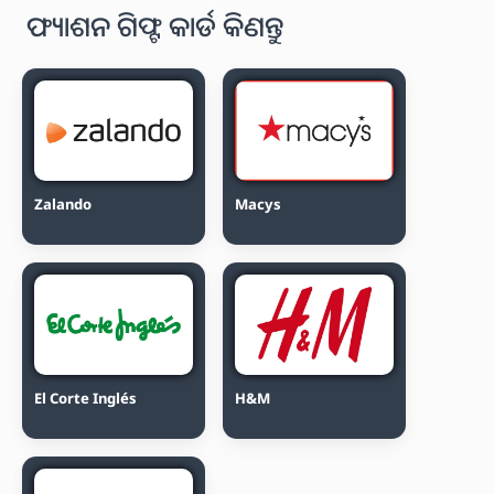
ଫ୍ୟାଶନ ଗିଫ୍ଟ କାର୍ଡ କିଣନ୍ତୁ
Zalando
Macys
El Corte Inglés
H&M