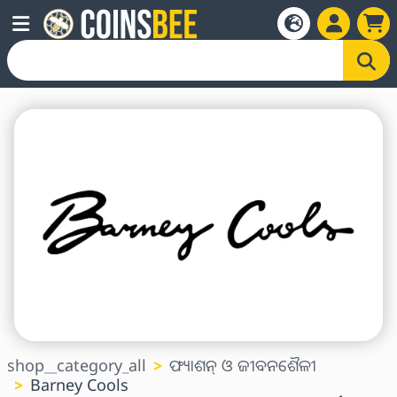
shop__category_all
ଫ୍ୟାଶନ୍ ଓ ଜୀବନଶୈଳୀ
Barney Cools