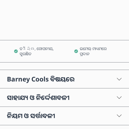
ବର୍ତ୍ତମାନ କିଣନ୍ତୁ
କାର୍ଟରେ ଯୋଗ କରନ୍ତୁ
ତక్షణ, ଗୋପନୀୟ,
ଇମେଲ୍ ମାଧ୍ୟମରେ
ସୁରକ୍ଷିତ
ପ୍ରଦାନ
Barney Cools ବିଷୟରେ
ସାହାଯ୍ୟ ଓ ନିର୍ଦ୍ଦେଶାବଳୀ
ନିୟମ ଓ ସର୍ତ୍ତାବଳୀ