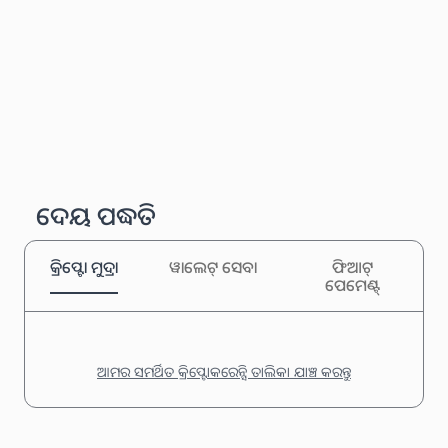
ଦେୟ ପଦ୍ଧତି
କ୍ରିପ୍ଟୋ ମୁଦ୍ରା
ୱାଲେଟ୍ ସେବା
ଫିଆଟ୍
ପେମେଣ୍ଟ୍
ଆମର ସମର୍ଥିତ କ୍ରିପ୍ଟୋକରେନ୍ସି ତାଲିକା ଯାଞ୍ଚ କରନ୍ତୁ