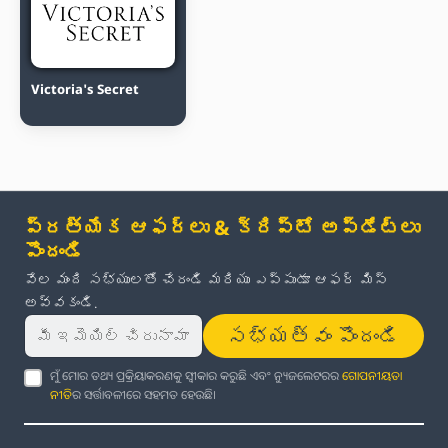
Victoria's Secret
ప్రత్యేక ఆఫర్లు & క్రిప్టో అప్‌డేట్‌లు
పొందండి
వేల మంది సభ్యులతో చేరండి మరియు ఎప్పుడూ ఆఫర్ మిస్
అవ్వకండి.
సభ్యత్వం పొందండి
ମୁଁ ମୋର ତଥ୍ୟ ପ୍ରକ୍ରିୟାକରଣକୁ ସ୍ୱୀକାର କରୁଛି ଏବଂ ନ୍ୟୁଜଲେଟରର
ଗୋପନୀୟତା
ନୀତି
ର ସର୍ତ୍ତାବଳୀରେ ସହମତ ହେଉଛି।