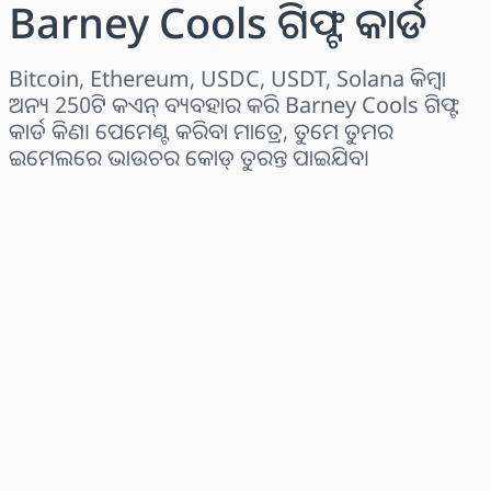
Barney Cools ଗିଫ୍ଟ କାର୍ଡ
Bitcoin, Ethereum, USDC, USDT, Solana କିମ୍ବା
ଅନ୍ୟ 250ଟି କଏନ୍ ବ୍ୟବହାର କରି Barney Cools ଗିଫ୍ଟ
କାର୍ଡ କିଣ। ପେମେଣ୍ଟ କରିବା ମାତ୍ରେ, ତୁମେ ତୁମର
ଇମେଲରେ ଭାଉଚର କୋଡ୍ ତୁରନ୍ତ ପାଇଯିବ।
ଅଞ୍ଚଳ ବାଛନ୍ତୁ
ପରିମାଣ ଚୟନ କରନ୍ତୁ
ଅନୁମାନିତ ମୂଲ୍ୟ