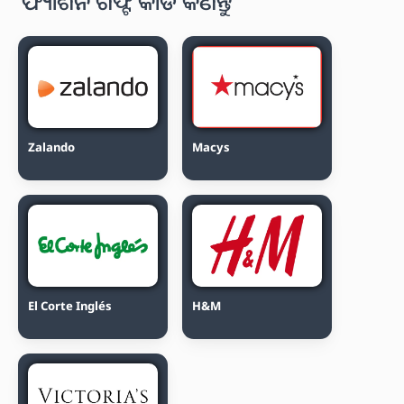
ଫ୍ୟାଶନ ଗିଫ୍ଟ କାର୍ଡ କିଣନ୍ତୁ
Zalando
Macys
El Corte Inglés
H&M