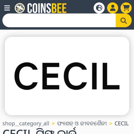
shop__category_all
ଫ୍ୟାଶନ୍ ଓ ଜୀବନଶୈଳୀ
CECIL
CECIL ଗିଫ୍ଟ କାର୍ଡ