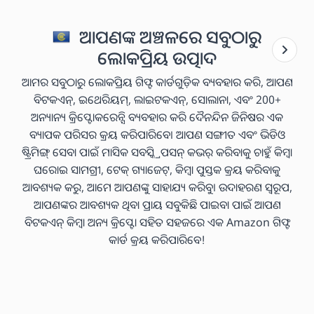
ଆପଣଙ୍କ ଅଞ୍ଚଳରେ ସବୁଠାରୁ
ଲୋକପ୍ରିୟ ଉତ୍ପାଦ
ଆମର ସବୁଠାରୁ ଲୋକପ୍ରିୟ ଗିଫ୍ଟ କାର୍ଡଗୁଡ଼ିକ ବ୍ୟବହାର କରି, ଆପଣ
ବିଟକଏନ୍, ଇଥେରିୟମ୍, ଲାଇଟକଏନ୍, ସୋଲାନା, ଏବଂ 200+
ଅନ୍ୟାନ୍ୟ କ୍ରିପ୍ଟୋକରେନ୍ସି ବ୍ୟବହାର କରି ଦୈନନ୍ଦିନ ଜିନିଷର ଏକ
ବ୍ୟାପକ ପରିସର କ୍ରୟ କରିପାରିବେ। ଆପଣ ସଙ୍ଗୀତ ଏବଂ ଭିଡିଓ
ଷ୍ଟ୍ରିମିଙ୍ଗ୍ ସେବା ପାଇଁ ମାସିକ ସବସ୍କ୍ରିପସନ୍ କଭର୍ କରିବାକୁ ଚାହୁଁ କିମ୍ବା
ଘରୋଇ ସାମଗ୍ରୀ, ଟେକ୍ ଗ୍ୟାଜେଟ୍, କିମ୍ବା ପୁସ୍ତକ କ୍ରୟ କରିବାକୁ
ଆବଶ୍ୟକ କରୁ, ଆମେ ଆପଣଙ୍କୁ ସାହାଯ୍ୟ କରିବୁ। ଉଦାହରଣ ସ୍ୱରୂପ,
ଆପଣଙ୍କର ଆବଶ୍ୟକ ଥିବା ପ୍ରାୟ ସବୁକିଛି ପାଇବା ପାଇଁ ଆପଣ
ବିଟକଏନ୍ କିମ୍ବା ଅନ୍ୟ କ୍ରିପ୍ଟୋ ସହିତ ସହଜରେ ଏକ Amazon ଗିଫ୍ଟ
କାର୍ଡ କ୍ରୟ କରିପାରିବେ!