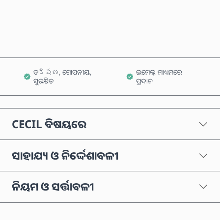
କାର୍ଟରେ ଯୋଗ କରନ୍ତୁ
ତక్షణ, ଗୋପନୀୟ,
ଇମେଲ୍ ମାଧ୍ୟମରେ
ସୁରକ୍ଷିତ
ପ୍ରଦାନ
CECIL ବିଷୟରେ
ସାହାଯ୍ୟ ଓ ନିର୍ଦ୍ଦେଶାବଳୀ
ନିୟମ ଓ ସର୍ତ୍ତାବଳୀ