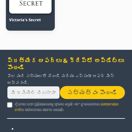
Victoria's Secret
ప్రత్యేక ఆఫర్లు & క్రిప్టో అప్‌డేట్‌లు
పొందండి
వేల మంది సభ్యులతో చేరండి మరియు ఎప్పుడూ ఆఫర్ మిస్
అవ్వకండి.
సభ్యత్వం పొందండి
ମୁଁ ମୋର ତଥ୍ୟ ପ୍ରକ୍ରିୟାକରଣକୁ ସ୍ୱୀକାର କରୁଛି ଏବଂ ନ୍ୟୁଜଲେଟରର
ଗୋପନୀୟତା
ନୀତି
ର ସର୍ତ୍ତାବଳୀରେ ସହମତ ହେଉଛି।