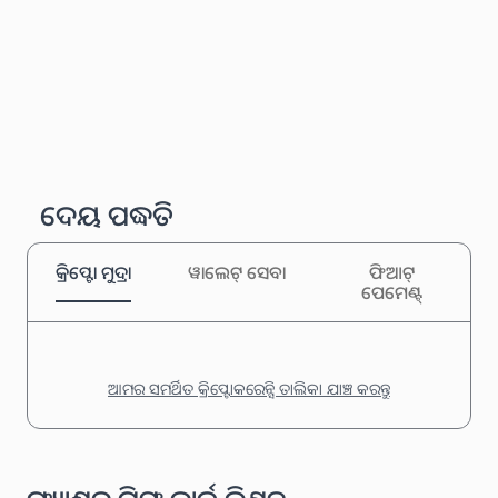
ଦେୟ ପଦ୍ଧତି
କ୍ରିପ୍ଟୋ ମୁଦ୍ରା
ୱାଲେଟ୍ ସେବା
ଫିଆଟ୍
ପେମେଣ୍ଟ୍
ଆମର ସମର୍ଥିତ କ୍ରିପ୍ଟୋକରେନ୍ସି ତାଲିକା ଯାଞ୍ଚ କରନ୍ତୁ