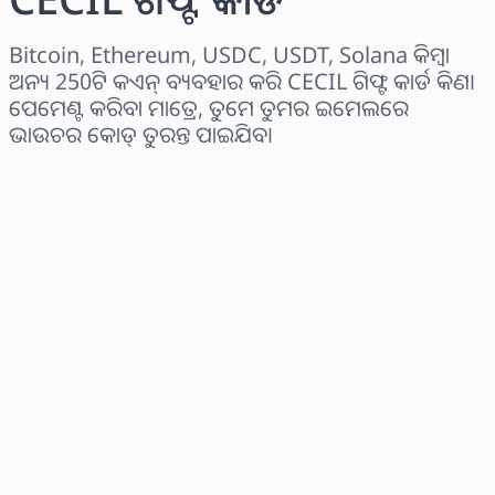
Bitcoin, Ethereum, USDC, USDT, Solana କିମ୍ବା
ଅନ୍ୟ 250ଟି କଏନ୍ ବ୍ୟବହାର କରି CECIL ଗିଫ୍ଟ କାର୍ଡ କିଣ।
ପେମେଣ୍ଟ କରିବା ମାତ୍ରେ, ତୁମେ ତୁମର ଇମେଲରେ
ଭାଉଚର କୋଡ୍ ତୁରନ୍ତ ପାଇଯିବ।
ଅଞ୍ଚଳ ବାଛନ୍ତୁ
ପରିମାଣ ଚୟନ କରନ୍ତୁ
ଅନୁମାନିତ ମୂଲ୍ୟ
ବର୍ତ୍ତମାନ କିଣନ୍ତୁ