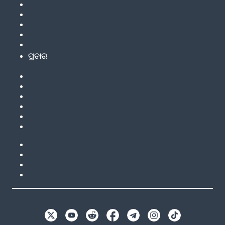
ପ୍ରଚାର