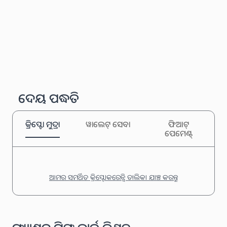
ଦେୟ ପଦ୍ଧତି
କ୍ରିପ୍ଟୋ ମୁଦ୍ରା
ୱାଲେଟ୍ ସେବା
ଫିଆଟ୍
ପେମେଣ୍ଟ୍
ଆମର ସମର୍ଥିତ କ୍ରିପ୍ଟୋକରେନ୍ସି ତାଲିକା ଯାଞ୍ଚ କରନ୍ତୁ