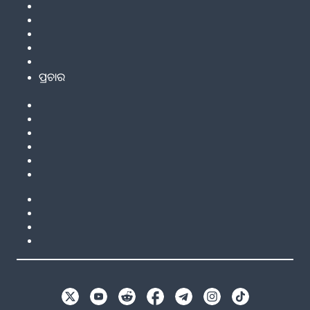
ପ୍ରଚାର