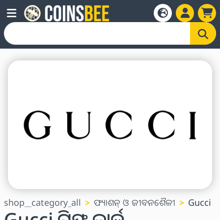
shop__category_all
ଫ୍ୟାଶନ୍ ଓ ଜୀବନଶୈଳୀ
Gucci
Gucci ଗିଫ୍ଟ କାର୍ଡ