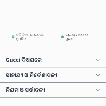
କାର୍ଟରେ ଯୋଗ କରନ୍ତୁ
ତక్షణ, ଗୋପନୀୟ,
ଇମେଲ୍ ମାଧ୍ୟମରେ
ସୁରକ୍ଷିତ
ପ୍ରଦାନ
Gucci ବିଷୟରେ
ସାହାଯ୍ୟ ଓ ନିର୍ଦ୍ଦେଶାବଳୀ
ନିୟମ ଓ ସର୍ତ୍ତାବଳୀ