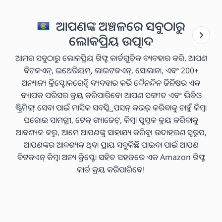
ଆପଣଙ୍କ ଅଞ୍ଚଳରେ ସବୁଠାରୁ
ଲୋକପ୍ରିୟ ଉତ୍ପାଦ
ଆମର ସବୁଠାରୁ ଲୋକପ୍ରିୟ ଗିଫ୍ଟ କାର୍ଡଗୁଡ଼ିକ ବ୍ୟବହାର କରି, ଆପଣ
ବିଟକଏନ୍, ଇଥେରିୟମ୍, ଲାଇଟକଏନ୍, ସୋଲାନା, ଏବଂ 200+
ଅନ୍ୟାନ୍ୟ କ୍ରିପ୍ଟୋକରେନ୍ସି ବ୍ୟବହାର କରି ଦୈନନ୍ଦିନ ଜିନିଷର ଏକ
ବ୍ୟାପକ ପରିସର କ୍ରୟ କରିପାରିବେ। ଆପଣ ସଙ୍ଗୀତ ଏବଂ ଭିଡିଓ
ଷ୍ଟ୍ରିମିଙ୍ଗ୍ ସେବା ପାଇଁ ମାସିକ ସବସ୍କ୍ରିପସନ୍ କଭର୍ କରିବାକୁ ଚାହୁଁ କିମ୍ବା
ଘରୋଇ ସାମଗ୍ରୀ, ଟେକ୍ ଗ୍ୟାଜେଟ୍, କିମ୍ବା ପୁସ୍ତକ କ୍ରୟ କରିବାକୁ
ଆବଶ୍ୟକ କରୁ, ଆମେ ଆପଣଙ୍କୁ ସାହାଯ୍ୟ କରିବୁ। ଉଦାହରଣ ସ୍ୱରୂପ,
ଆପଣଙ୍କର ଆବଶ୍ୟକ ଥିବା ପ୍ରାୟ ସବୁକିଛି ପାଇବା ପାଇଁ ଆପଣ
ବିଟକଏନ୍ କିମ୍ବା ଅନ୍ୟ କ୍ରିପ୍ଟୋ ସହିତ ସହଜରେ ଏକ Amazon ଗିଫ୍ଟ
କାର୍ଡ କ୍ରୟ କରିପାରିବେ!