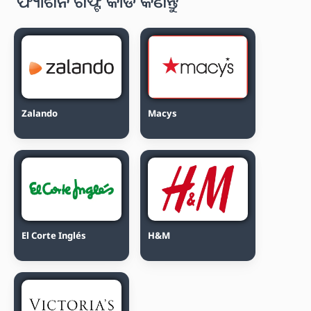
ଫ୍ୟାଶନ ଗିଫ୍ଟ କାର୍ଡ କିଣନ୍ତୁ
Zalando
Macys
El Corte Inglés
H&M