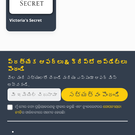
Victoria's Secret
ప్రత్యేక ఆఫర్లు & క్రిప్టో అప్‌డేట్‌లు
పొందండి
వేల మంది సభ్యులతో చేరండి మరియు ఎప్పుడూ ఆఫర్ మిస్
అవ్వకండి.
సభ్యత్వం పొందండి
ମୁଁ ମୋର ତଥ୍ୟ ପ୍ରକ୍ରିୟାକରଣକୁ ସ୍ୱୀକାର କରୁଛି ଏବଂ ନ୍ୟୁଜଲେଟରର
ଗୋପନୀୟତା
ନୀତି
ର ସର୍ତ୍ତାବଳୀରେ ସହମତ ହେଉଛି।