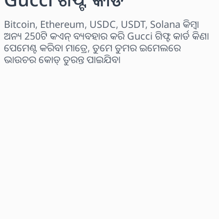
Bitcoin, Ethereum, USDC, USDT, Solana କିମ୍ବା
ଅନ୍ୟ 250ଟି କଏନ୍ ବ୍ୟବହାର କରି Gucci ଗିଫ୍ଟ କାର୍ଡ କିଣ।
ପେମେଣ୍ଟ କରିବା ମାତ୍ରେ, ତୁମେ ତୁମର ଇମେଲରେ
ଭାଉଚର କୋଡ୍ ତୁରନ୍ତ ପାଇଯିବ।
ଅଞ୍ଚଳ ବାଛନ୍ତୁ
ପରିମାଣ ଚୟନ କରନ୍ତୁ
ଅନୁମାନିତ ମୂଲ୍ୟ
ବର୍ତ୍ତମାନ କିଣନ୍ତୁ