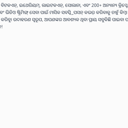
 ବିଟକଏନ୍, ଇଥେରିୟମ୍, ଲାଇଟକଏନ୍, ସୋଲାନା, ଏବଂ 200+ ଅନ୍ୟାନ୍ୟ କ୍ରିପ୍ଟୋ
ଓ ଷ୍ଟ୍ରିମିଙ୍ଗ୍ ସେବା ପାଇଁ ମାସିକ ସବସ୍କ୍ରିପସନ୍ କଭର୍ କରିବାକୁ ଚାହୁଁ କିମ୍ବ
୍ୟ କରିବୁ। ଉଦାହରଣ ସ୍ୱରୂପ, ଆପଣଙ୍କର ଆବଶ୍ୟକ ଥିବା ପ୍ରାୟ ସବୁକିଛି ପାଇବା ପ
େ!