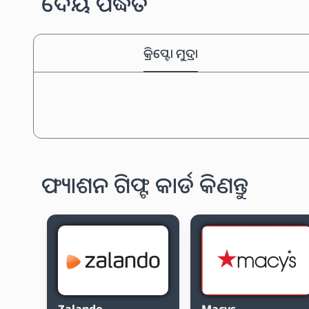
ଦେୟ ପଦ୍ଧତି
କ୍ରିପ୍ଟୋ ମୁଦ୍ରା
ଫ୍ୟାଶନ ଗିଫ୍ଟ କାର୍ଡ କିଣନ୍ତୁ
Zalando
Macys