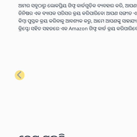
ଆମର ସବୁଠାରୁ ଲୋକପ୍ରିୟ ଗିଫ୍ଟ କାର୍ଡଗୁଡ଼ିକ ବ୍ୟବହାର କରି, ଆପଣ
ଜିନିଷର ଏକ ବ୍ୟାପକ ପରିସର କ୍ରୟ କରିପାରିବେ। ଆପଣ ସଙ୍ଗୀତ ଏବଂ ଭିଡି
କିମ୍ବା ପୁସ୍ତକ କ୍ରୟ କରିବାକୁ ଆବଶ୍ୟକ କରୁ, ଆମେ ଆପଣଙ୍କୁ ସାହାଯ
କ୍ରିପ୍ଟୋ ସହିତ ସହଜରେ ଏକ Amazon ଗିଫ୍ଟ କାର୍ଡ କ୍ରୟ କରିପାରିବ
ପୂର୍ବ