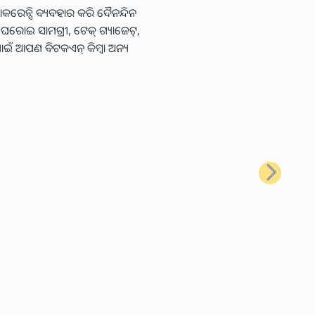
କରେନ୍ସି ବ୍ୟବହାର କରି ଦୈନନ୍ଦିନ
ା ଘରୋଇ ସାମଗ୍ରୀ, ଟେକ୍ ଗ୍ୟାଜେଟ୍,
ାଇଁ ଆପଣ ବିଟକଏନ୍ କିମ୍ବା ଅନ୍ୟ
ପରବର୍ତ୍ତୀ