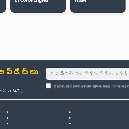
్‌డేట్‌లు
ମୁଁ ମୋର ତଥ୍ୟ ପ୍ରକ୍ରିୟାକରଣକୁ ସ୍ୱୀକାର କରୁଛି ଏବଂ ନ୍ୟୁ
అవ్వకండి.