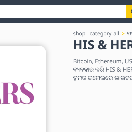
shop__category_all
ଫ
HIS & HERS 
Bitcoin, Ethereum, USD
ବ୍ୟବହାର କରି HIS & HERS 
ତୁମର ଇମେଲରେ ଭାଉଚର କ
ଅଞ୍ଚଳ ବାଛନ୍ତୁ
ପରିମାଣ ଚୟନ କରନ୍ତୁ