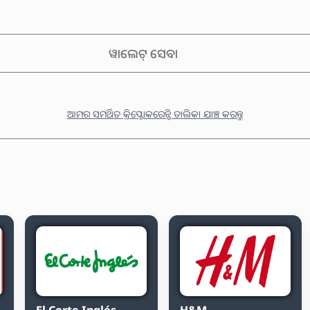
ୱାଲେଟ୍ ସେବା
ଆମର ସମର୍ଥିତ କ୍ରିପ୍ଟୋକରେନ୍ସି ତାଲିକା ଯାଞ୍ଚ କରନ୍ତୁ
El Corte Inglés
H&M