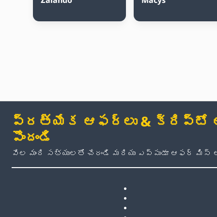
ప్రత్యేక ఆఫర్లు & క్రిప్టో అప
పొందండి
వేల మంది సభ్యులతో చేరండి మరియు ఎప్పుడూ ఆఫర్ మిస్ 