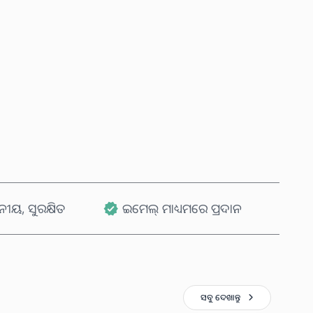
ବର୍ତ୍ତମାନ କିଣନ୍ତୁ
କାର୍ଟରେ ଯୋଗ କରନ୍ତୁ
ୟ, ସୁରକ୍ଷିତ
ଇମେଲ୍ ମାଧ୍ୟମରେ ପ୍ରଦାନ
ସବୁ ଦେଖାନ୍ତୁ