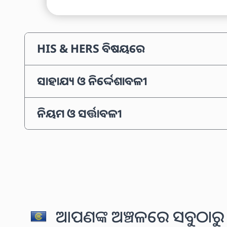
HIS & HERS ବିଷୟରେ
ସାହାଯ୍ୟ ଓ ନିର୍ଦ୍ଦେଶାବଳୀ
ନିୟମ ଓ ସର୍ତ୍ତାବଳୀ
ଆପଣଙ୍କ ଅଞ୍ଚଳରେ ସବୁଠାରୁ 