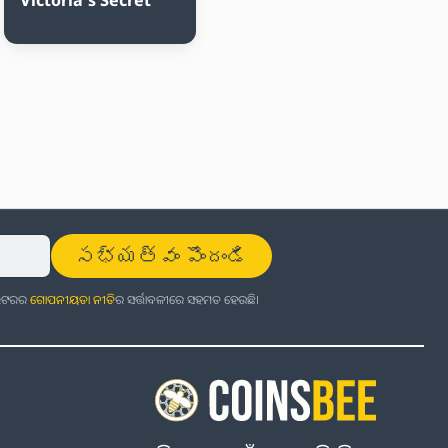
సభ్యత్వం పొందండి
ଜଲେଟରର
ଗୋପନୀୟତା ନୀତି
ର ସର୍ତ୍ତାବଳୀରେ ସହମତ ହେଉଛି।