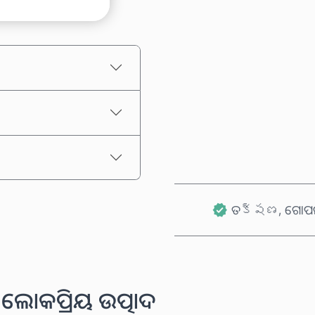
ଅନୁମାନିତ ମୂଲ୍ୟ
ତక్షణ, ଗୋପନୀ
ଲୋକପ୍ରିୟ ଉତ୍ପାଦ