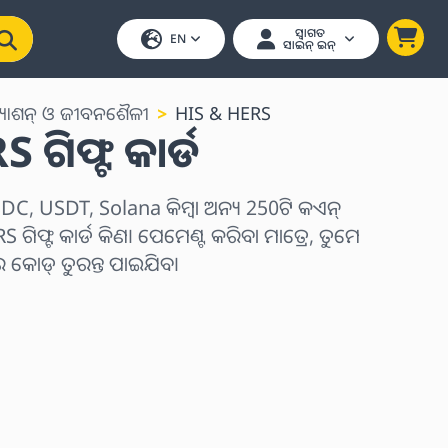
ସ୍ୱାଗତ
EN
ସାଇନ୍ ଇନ୍
୍ୟାଶନ୍ ଓ ଜୀବନଶୈଳୀ
HIS & HERS
ଗିଫ୍ଟ କାର୍ଡ
C, USDT, Solana କିମ୍ବା ଅନ୍ୟ 250ଟି କଏନ୍
ଗିଫ୍ଟ କାର୍ଡ କିଣ। ପେମେଣ୍ଟ କରିବା ମାତ୍ରେ, ତୁମେ
ୋଡ୍ ତୁରନ୍ତ ପାଇଯିବ।