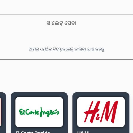
ୱାଲେଟ୍ ସେବା
ଆମର ସମର୍ଥିତ କ୍ରିପ୍ଟୋକରେନ୍ସି ତାଲିକା ଯାଞ୍ଚ କରନ୍ତୁ
El Corte Inglés
H&M