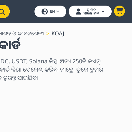
ସ୍ୱାଗତ
EN
ସାଇନ୍ ଇନ୍
୍ୟାଶନ୍ ଓ ଜୀବନଶୈଳୀ
KOAJ
କାର୍ଡ
C, USDT, Solana କିମ୍ବା ଅନ୍ୟ 250ଟି କଏନ୍
କାର୍ଡ କିଣ। ପେମେଣ୍ଟ କରିବା ମାତ୍ରେ, ତୁମେ ତୁମର
ୁରନ୍ତ ପାଇଯିବ।