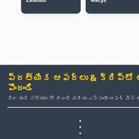
ప్రత్యేక ఆఫర్లు & క్రిప్టో అప
పొందండి
వేల మంది సభ్యులతో చేరండి మరియు ఎప్పుడూ ఆఫర్ మిస్ 