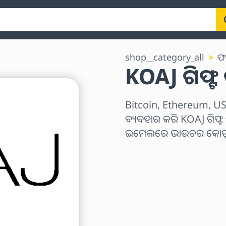
shop__category_all
ଫ
KOAJ ଗିଫ୍ଟ 
Bitcoin, Ethereum, USD
ବ୍ୟବହାର କରି KOAJ ଗିଫ୍ଟ 
ଇମେଲରେ ଭାଉଚର କୋଡ୍ ତ
ଅଞ୍ଚଳ ବାଛନ୍ତୁ
ପରିମାଣ ଚୟନ କରନ୍ତୁ