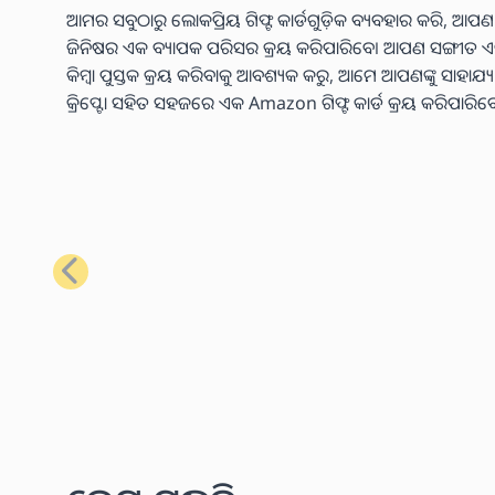
ଆମର ସବୁଠାରୁ ଲୋକପ୍ରିୟ ଗିଫ୍ଟ କାର୍ଡଗୁଡ଼ିକ ବ୍ୟବହାର କରି, ଆପଣ
ଜିନିଷର ଏକ ବ୍ୟାପକ ପରିସର କ୍ରୟ କରିପାରିବେ। ଆପଣ ସଙ୍ଗୀତ ଏବଂ ଭିଡି
କିମ୍ବା ପୁସ୍ତକ କ୍ରୟ କରିବାକୁ ଆବଶ୍ୟକ କରୁ, ଆମେ ଆପଣଙ୍କୁ ସାହାଯ
କ୍ରିପ୍ଟୋ ସହିତ ସହଜରେ ଏକ Amazon ଗିଫ୍ଟ କାର୍ଡ କ୍ରୟ କରିପାରିବ
ପୂର୍ବ