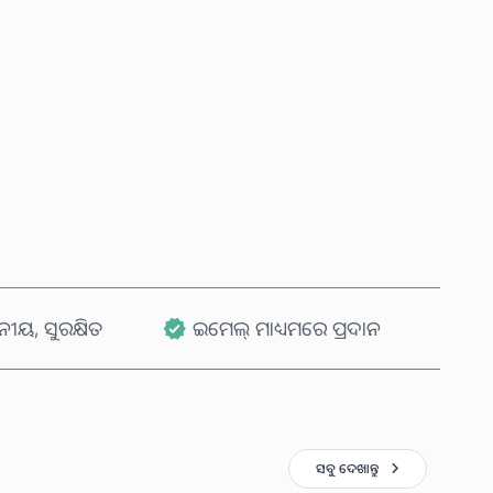
ବର୍ତ୍ତମାନ କିଣନ୍ତୁ
କାର୍ଟରେ ଯୋଗ କରନ୍ତୁ
ୟ, ସୁରକ୍ଷିତ
ଇମେଲ୍ ମାଧ୍ୟମରେ ପ୍ରଦାନ
ସବୁ ଦେଖାନ୍ତୁ