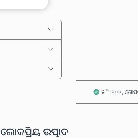
ଅନୁମାନିତ ମୂଲ୍ୟ
ତక్షణ, ଗୋପନୀ
ଲୋକପ୍ରିୟ ଉତ୍ପାଦ