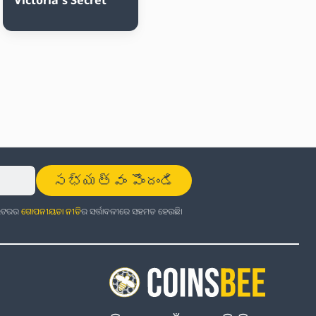
సభ్యత్వం పొందండి
ଜଲେଟରର
ଗୋପନୀୟତା ନୀତି
ର ସର୍ତ୍ତାବଳୀରେ ସହମତ ହେଉଛି।