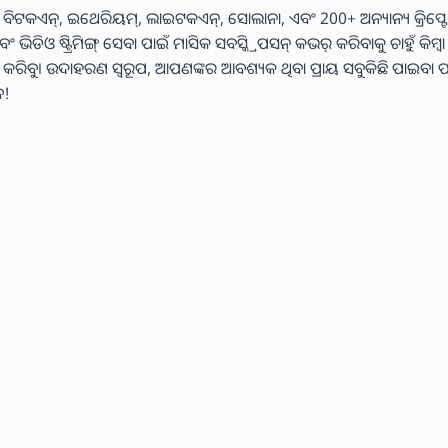
 ବିଟକଏନ୍, ଇଥେରିୟମ୍, ଲାଇଟକଏନ୍, ସୋଲାନା, ଏବଂ 200+ ଅନ୍ୟାନ୍ୟ କ୍ରିପ୍ଟୋ
ଓ ଷ୍ଟ୍ରିମିଙ୍ଗ୍ ସେବା ପାଇଁ ମାସିକ ସବସ୍କ୍ରିପସନ୍ କଭର୍ କରିବାକୁ ଚାହୁଁ କିମ୍ବ
୍ୟ କରିବୁ। ଉଦାହରଣ ସ୍ୱରୂପ, ଆପଣଙ୍କର ଆବଶ୍ୟକ ଥିବା ପ୍ରାୟ ସବୁକିଛି ପାଇବା ପ
େ!