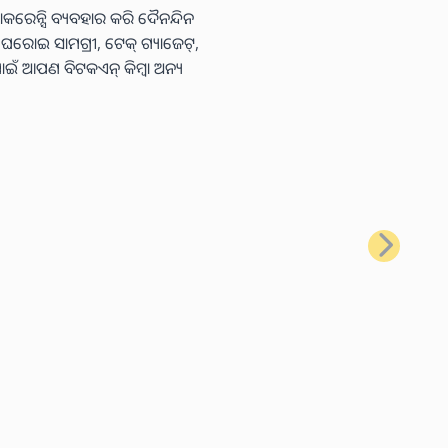
କରେନ୍ସି ବ୍ୟବହାର କରି ଦୈନନ୍ଦିନ
ା ଘରୋଇ ସାମଗ୍ରୀ, ଟେକ୍ ଗ୍ୟାଜେଟ୍,
ାଇଁ ଆପଣ ବିଟକଏନ୍ କିମ୍ବା ଅନ୍ୟ
ପରବର୍ତ୍ତୀ