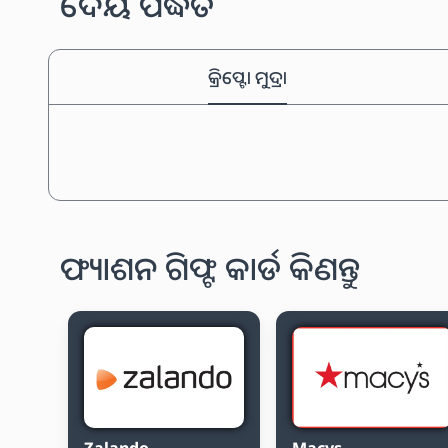
ଦେୟ ପଦ୍ଧତି
କ୍ରିପ୍ଟୋ ମୁଦ୍ରା
ଫ୍ୟାଶନ ଗିଫ୍ଟ କାର୍ଡ କିଣନ୍ତୁ
Zalando
Macys