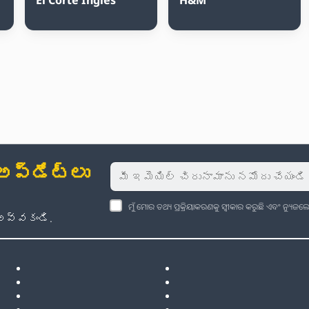
్‌డేట్‌లు
ମୁଁ ମୋର ତଥ୍ୟ ପ୍ରକ୍ରିୟାକରଣକୁ ସ୍ୱୀକାର କରୁଛି ଏବଂ ନ୍ୟୁ
అవ్వకండి.