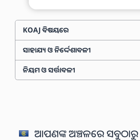
KOAJ ବିଷୟରେ
ସାହାଯ୍ୟ ଓ ନିର୍ଦ୍ଦେଶାବଳୀ
ନିୟମ ଓ ସର୍ତ୍ତାବଳୀ
ଆପଣଙ୍କ ଅଞ୍ଚଳରେ ସବୁଠାରୁ 