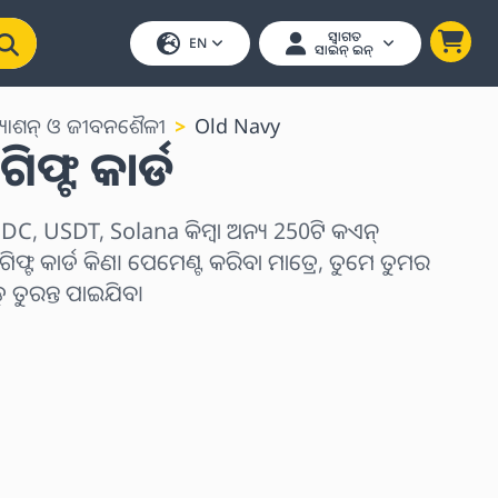
ସ୍ୱାଗତ
EN
ସାଇନ୍ ଇନ୍
୍ୟାଶନ୍ ଓ ଜୀବନଶୈଳୀ
Old Navy
ଫ୍ଟ କାର୍ଡ
C, USDT, Solana କିମ୍ବା ଅନ୍ୟ 250ଟି କଏନ୍
ଫ୍ଟ କାର୍ଡ କିଣ। ପେମେଣ୍ଟ କରିବା ମାତ୍ରେ, ତୁମେ ତୁମର
ୁରନ୍ତ ପାଇଯିବ।