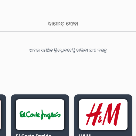
ୱାଲେଟ୍ ସେବା
ଆମର ସମର୍ଥିତ କ୍ରିପ୍ଟୋକରେନ୍ସି ତାଲିକା ଯାଞ୍ଚ କରନ୍ତୁ
El Corte Inglés
H&M