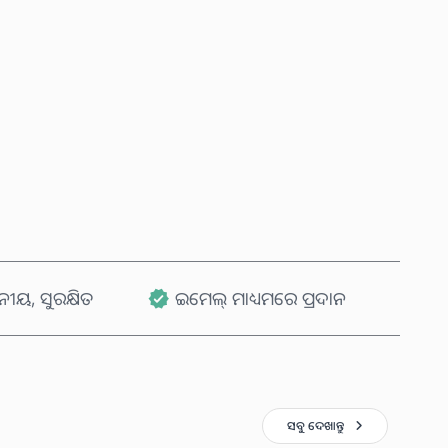
ବର୍ତ୍ତମାନ କିଣନ୍ତୁ
କାର୍ଟରେ ଯୋଗ କରନ୍ତୁ
ୟ, ସୁରକ୍ଷିତ
ଇମେଲ୍ ମାଧ୍ୟମରେ ପ୍ରଦାନ
ସବୁ ଦେଖାନ୍ତୁ