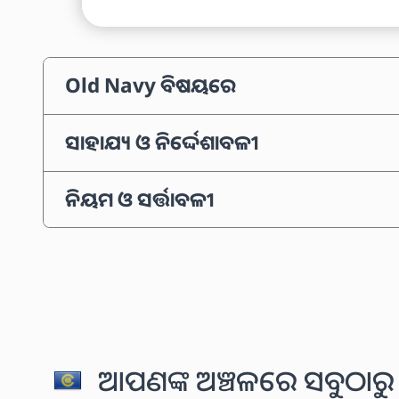
Old Navy ବିଷୟରେ
ସାହାଯ୍ୟ ଓ ନିର୍ଦ୍ଦେଶାବଳୀ
ନିୟମ ଓ ସର୍ତ୍ତାବଳୀ
ଆପଣଙ୍କ ଅଞ୍ଚଳରେ ସବୁଠାରୁ 