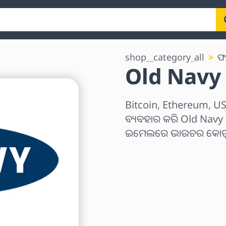
shop__category_all
ଫ
Old Navy ଗି
Bitcoin, Ethereum, USD
ବ୍ୟବହାର କରି Old Navy ଗି
ଇମେଲରେ ଭାଉଚର କୋଡ୍ ତ
ଅଞ୍ଚଳ ବାଛନ୍ତୁ
ପରିମାଣ ଚୟନ କରନ୍ତୁ