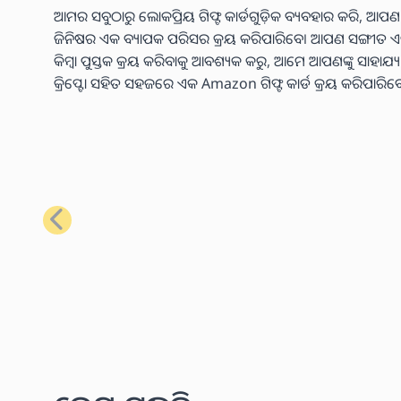
ଆମର ସବୁଠାରୁ ଲୋକପ୍ରିୟ ଗିଫ୍ଟ କାର୍ଡଗୁଡ଼ିକ ବ୍ୟବହାର କରି, ଆପଣ
ଜିନିଷର ଏକ ବ୍ୟାପକ ପରିସର କ୍ରୟ କରିପାରିବେ। ଆପଣ ସଙ୍ଗୀତ ଏବଂ ଭିଡି
କିମ୍ବା ପୁସ୍ତକ କ୍ରୟ କରିବାକୁ ଆବଶ୍ୟକ କରୁ, ଆମେ ଆପଣଙ୍କୁ ସାହାଯ
କ୍ରିପ୍ଟୋ ସହିତ ସହଜରେ ଏକ Amazon ଗିଫ୍ଟ କାର୍ଡ କ୍ରୟ କରିପାରିବ
ପୂର୍ବ