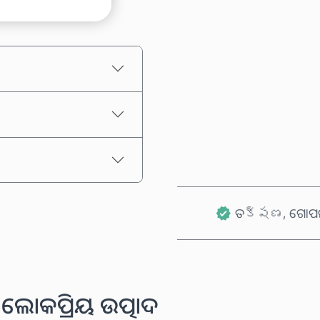
ଅନୁମାନିତ ମୂଲ୍ୟ
ତక్షణ, ଗୋପନୀ
ଲୋକପ୍ରିୟ ଉତ୍ପାଦ