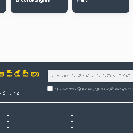
్‌డేట్‌లు
ମୁଁ ମୋର ତଥ୍ୟ ପ୍ରକ୍ରିୟାକରଣକୁ ସ୍ୱୀକାର କରୁଛି ଏବଂ ନ୍ୟୁ
అవ్వకండి.