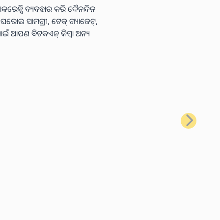
କରେନ୍ସି ବ୍ୟବହାର କରି ଦୈନନ୍ଦିନ
ା ଘରୋଇ ସାମଗ୍ରୀ, ଟେକ୍ ଗ୍ୟାଜେଟ୍,
ାଇଁ ଆପଣ ବିଟକଏନ୍ କିମ୍ବା ଅନ୍ୟ
ପରବର୍ତ୍ତୀ