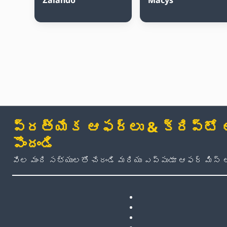
ప్రత్యేక ఆఫర్లు & క్రిప్టో అప
పొందండి
వేల మంది సభ్యులతో చేరండి మరియు ఎప్పుడూ ఆఫర్ మిస్ 