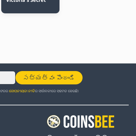
సభ్యత్వం పొందండి
ଜଲେଟରର
ଗୋପନୀୟତା ନୀତି
ର ସର୍ତ୍ତାବଳୀରେ ସହମତ ହେଉଛି।