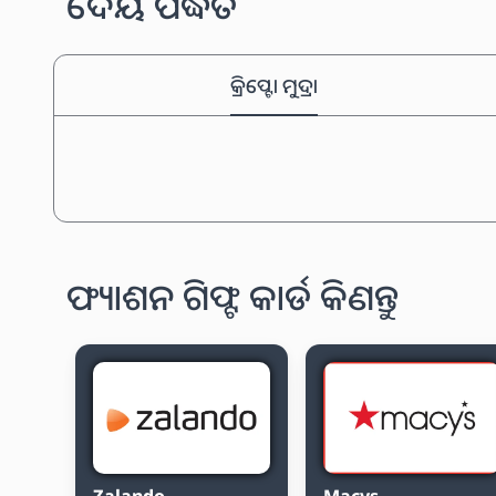
ଦେୟ ପଦ୍ଧତି
କ୍ରିପ୍ଟୋ ମୁଦ୍ରା
ଫ୍ୟାଶନ ଗିଫ୍ଟ କାର୍ଡ କିଣନ୍ତୁ
Zalando
Macys