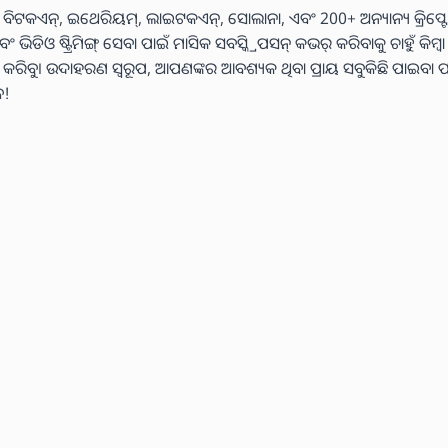
 ବିଟକଏନ୍, ଇଥେରିୟମ୍, ଲାଇଟକଏନ୍, ସୋଲାନା, ଏବଂ 200+ ଅନ୍ୟାନ୍ୟ କ୍ରିପ୍ଟୋ
ଓ ଷ୍ଟ୍ରିମିଙ୍ଗ୍ ସେବା ପାଇଁ ମାସିକ ସବସ୍କ୍ରିପସନ୍ କଭର୍ କରିବାକୁ ଚାହୁଁ କିମ୍ବ
୍ୟ କରିବୁ। ଉଦାହରଣ ସ୍ୱରୂପ, ଆପଣଙ୍କର ଆବଶ୍ୟକ ଥିବା ପ୍ରାୟ ସବୁକିଛି ପାଇବା ପ
େ!