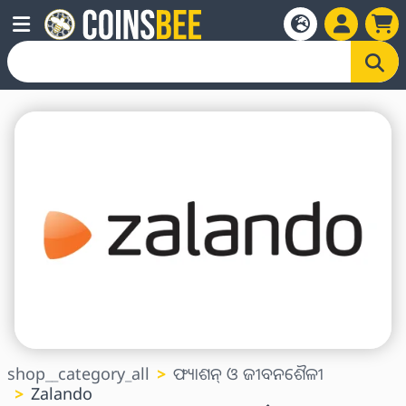
shop__category_all
ଫ୍ୟାଶନ୍ ଓ ଜୀବନଶୈଳୀ
Zalando