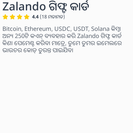
Zalando ଗିଫ୍ଟ କାର୍ଡ
4.4
(
18
ମତାମତ
)
Bitcoin, Ethereum, USDC, USDT, Solana କିମ୍ବା
ଅନ୍ୟ 250ଟି କଏନ୍ ବ୍ୟବହାର କରି Zalando ଗିଫ୍ଟ କାର୍ଡ
କିଣ। ପେମେଣ୍ଟ କରିବା ମାତ୍ରେ, ତୁମେ ତୁମର ଇମେଲରେ
ଭାଉଚର କୋଡ୍ ତୁରନ୍ତ ପାଇଯିବ।
ଅଞ୍ଚଳ ବାଛନ୍ତୁ
ପରିମାଣ ଚୟନ କରନ୍ତୁ
ଅନୁମାନିତ ମୂଲ୍ୟ