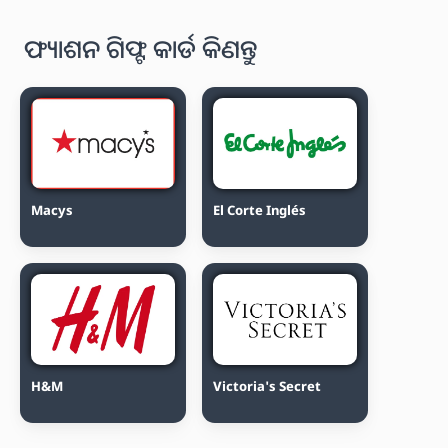
ଫ୍ୟାଶନ ଗିଫ୍ଟ କାର୍ଡ କିଣନ୍ତୁ
Macys
El Corte Inglés
H&M
Victoria's Secret