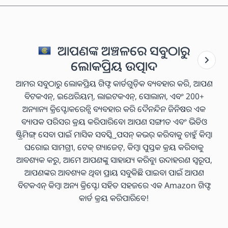
ଆପଣଙ୍କ ଅଞ୍ଚଳରେ ସବୁଠାରୁ
ଲୋକପ୍ରିୟ ଉତ୍ପାଦ
ଆମର ସବୁଠାରୁ ଲୋକପ୍ରିୟ ଗିଫ୍ଟ କାର୍ଡଗୁଡ଼ିକ ବ୍ୟବହାର କରି, ଆପଣ
ବିଟକଏନ୍, ଇଥେରିୟମ୍, ଲାଇଟକଏନ୍, ସୋଲାନା, ଏବଂ 200+
ଅନ୍ୟାନ୍ୟ କ୍ରିପ୍ଟୋକରେନ୍ସି ବ୍ୟବହାର କରି ଦୈନନ୍ଦିନ ଜିନିଷର ଏକ
ବ୍ୟାପକ ପରିସର କ୍ରୟ କରିପାରିବେ। ଆପଣ ସଙ୍ଗୀତ ଏବଂ ଭିଡିଓ
ଷ୍ଟ୍ରିମିଙ୍ଗ୍ ସେବା ପାଇଁ ମାସିକ ସବସ୍କ୍ରିପସନ୍ କଭର୍ କରିବାକୁ ଚାହୁଁ କିମ୍ବା
ଘରୋଇ ସାମଗ୍ରୀ, ଟେକ୍ ଗ୍ୟାଜେଟ୍, କିମ୍ବା ପୁସ୍ତକ କ୍ରୟ କରିବାକୁ
ଆବଶ୍ୟକ କରୁ, ଆମେ ଆପଣଙ୍କୁ ସାହାଯ୍ୟ କରିବୁ। ଉଦାହରଣ ସ୍ୱରୂପ,
ଆପଣଙ୍କର ଆବଶ୍ୟକ ଥିବା ପ୍ରାୟ ସବୁକିଛି ପାଇବା ପାଇଁ ଆପଣ
ବିଟକଏନ୍ କିମ୍ବା ଅନ୍ୟ କ୍ରିପ୍ଟୋ ସହିତ ସହଜରେ ଏକ Amazon ଗିଫ୍ଟ
କାର୍ଡ କ୍ରୟ କରିପାରିବେ!