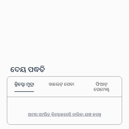
ଦେୟ ପଦ୍ଧତି
କ୍ରିପ୍ଟୋ ମୁଦ୍ରା
ୱାଲେଟ୍ ସେବା
ଫିଆଟ୍
ପେମେଣ୍ଟ୍
ଆମର ସମର୍ଥିତ କ୍ରିପ୍ଟୋକରେନ୍ସି ତାଲିକା ଯାଞ୍ଚ କରନ୍ତୁ