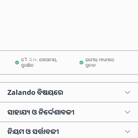
ବର୍ତ୍ତମାନ କିଣନ୍ତୁ
କାର୍ଟରେ ଯୋଗ କରନ୍ତୁ
ତక్షణ, ଗୋପନୀୟ,
ଇମେଲ୍ ମାଧ୍ୟମରେ
ସୁରକ୍ଷିତ
ପ୍ରଦାନ
Zalando ବିଷୟରେ
ସାହାଯ୍ୟ ଓ ନିର୍ଦ୍ଦେଶାବଳୀ
ନିୟମ ଓ ସର୍ତ୍ତାବଳୀ