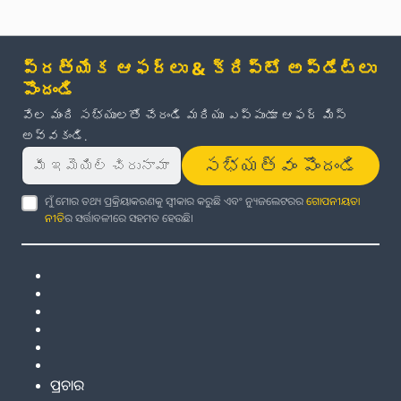
ప్రత్యేక ఆఫర్లు & క్రిప్టో అప్‌డేట్‌లు
పొందండి
వేల మంది సభ్యులతో చేరండి మరియు ఎప్పుడూ ఆఫర్ మిస్
అవ్వకండి.
సభ్యత్వం పొందండి
ମୁଁ ମୋର ତଥ୍ୟ ପ୍ରକ୍ରିୟାକରଣକୁ ସ୍ୱୀକାର କରୁଛି ଏବଂ ନ୍ୟୁଜଲେଟରର
ଗୋପନୀୟତା
ନୀତି
ର ସର୍ତ୍ତାବଳୀରେ ସହମତ ହେଉଛି।
ପ୍ରଚାର