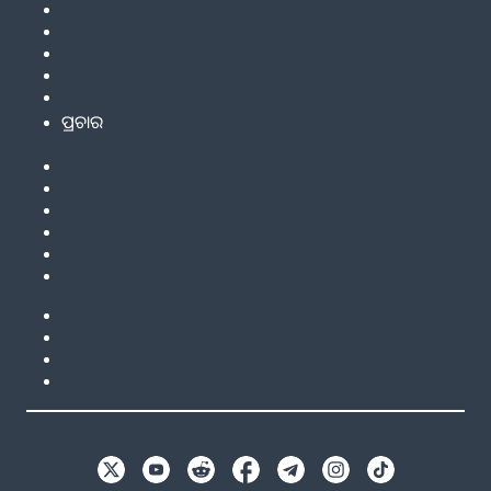
ପ୍ରଚାର