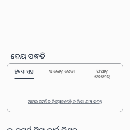
ଦେୟ ପଦ୍ଧତି
କ୍ରିପ୍ଟୋ ମୁଦ୍ରା
ୱାଲେଟ୍ ସେବା
ଫିଆଟ୍
ପେମେଣ୍ଟ୍
ଆମର ସମର୍ଥିତ କ୍ରିପ୍ଟୋକରେନ୍ସି ତାଲିକା ଯାଞ୍ଚ କରନ୍ତୁ