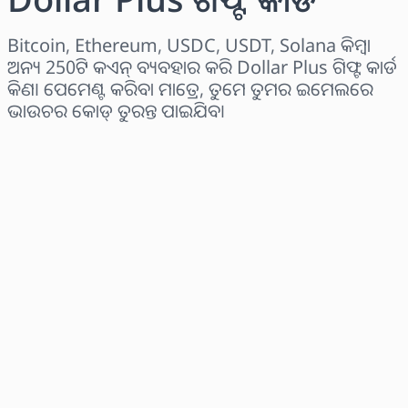
Bitcoin, Ethereum, USDC, USDT, Solana କିମ୍ବା
ଅନ୍ୟ 250ଟି କଏନ୍ ବ୍ୟବହାର କରି Dollar Plus ଗିଫ୍ଟ କାର୍ଡ
କିଣ। ପେମେଣ୍ଟ କରିବା ମାତ୍ରେ, ତୁମେ ତୁମର ଇମେଲରେ
ଭାଉଚର କୋଡ୍ ତୁରନ୍ତ ପାଇଯିବ।
ଅଞ୍ଚଳ ବାଛନ୍ତୁ
ପରିମାଣ ଚୟନ କରନ୍ତୁ
ଅନୁମାନିତ ମୂଲ୍ୟ
ବର୍ତ୍ତମାନ କିଣନ୍ତୁ