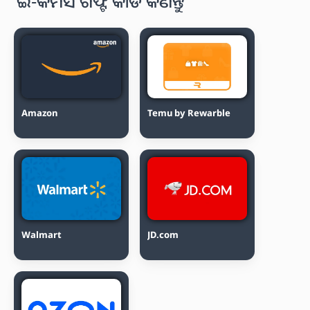
ଇ-କମର୍ସ ଗିଫ୍ଟ କାର୍ଡ କିଣନ୍ତୁ
Amazon
Temu by Rewarble
Walmart
JD.com