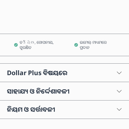
କାର୍ଟରେ ଯୋଗ କରନ୍ତୁ
ତక్షణ, ଗୋପନୀୟ,
ଇମେଲ୍ ମାଧ୍ୟମରେ
ସୁରକ୍ଷିତ
ପ୍ରଦାନ
Dollar Plus ବିଷୟରେ
ସାହାଯ୍ୟ ଓ ନିର୍ଦ୍ଦେଶାବଳୀ
ନିୟମ ଓ ସର୍ତ୍ତାବଳୀ