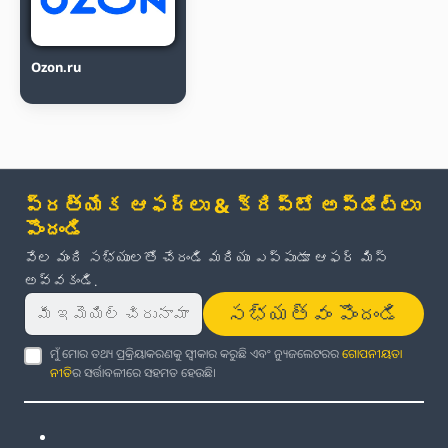
Ozon.ru
ప్రత్యేక ఆఫర్లు & క్రిప్టో అప్‌డేట్‌లు
పొందండి
వేల మంది సభ్యులతో చేరండి మరియు ఎప్పుడూ ఆఫర్ మిస్
అవ్వకండి.
సభ్యత్వం పొందండి
ମୁଁ ମୋର ତଥ୍ୟ ପ୍ରକ୍ରିୟାକରଣକୁ ସ୍ୱୀକାର କରୁଛି ଏବଂ ନ୍ୟୁଜଲେଟରର
ଗୋପନୀୟତା
ନୀତି
ର ସର୍ତ୍ତାବଳୀରେ ସହମତ ହେଉଛି।