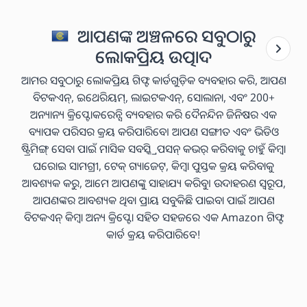
ଆପଣଙ୍କ ଅଞ୍ଚଳରେ ସବୁଠାରୁ
ଲୋକପ୍ରିୟ ଉତ୍ପାଦ
ଆମର ସବୁଠାରୁ ଲୋକପ୍ରିୟ ଗିଫ୍ଟ କାର୍ଡଗୁଡ଼ିକ ବ୍ୟବହାର କରି, ଆପଣ
ବିଟକଏନ୍, ଇଥେରିୟମ୍, ଲାଇଟକଏନ୍, ସୋଲାନା, ଏବଂ 200+
ଅନ୍ୟାନ୍ୟ କ୍ରିପ୍ଟୋକରେନ୍ସି ବ୍ୟବହାର କରି ଦୈନନ୍ଦିନ ଜିନିଷର ଏକ
ବ୍ୟାପକ ପରିସର କ୍ରୟ କରିପାରିବେ। ଆପଣ ସଙ୍ଗୀତ ଏବଂ ଭିଡିଓ
ଷ୍ଟ୍ରିମିଙ୍ଗ୍ ସେବା ପାଇଁ ମାସିକ ସବସ୍କ୍ରିପସନ୍ କଭର୍ କରିବାକୁ ଚାହୁଁ କିମ୍ବା
ଘରୋଇ ସାମଗ୍ରୀ, ଟେକ୍ ଗ୍ୟାଜେଟ୍, କିମ୍ବା ପୁସ୍ତକ କ୍ରୟ କରିବାକୁ
ଆବଶ୍ୟକ କରୁ, ଆମେ ଆପଣଙ୍କୁ ସାହାଯ୍ୟ କରିବୁ। ଉଦାହରଣ ସ୍ୱରୂପ,
ଆପଣଙ୍କର ଆବଶ୍ୟକ ଥିବା ପ୍ରାୟ ସବୁକିଛି ପାଇବା ପାଇଁ ଆପଣ
ବିଟକଏନ୍ କିମ୍ବା ଅନ୍ୟ କ୍ରିପ୍ଟୋ ସହିତ ସହଜରେ ଏକ Amazon ଗିଫ୍ଟ
କାର୍ଡ କ୍ରୟ କରିପାରିବେ!