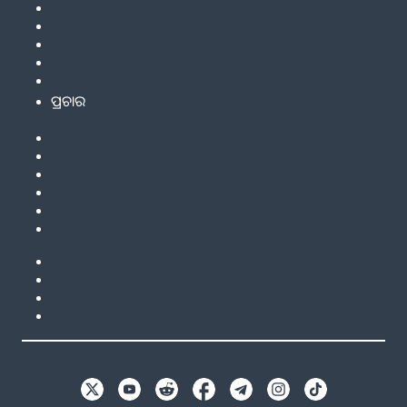
ପ୍ରଚାର