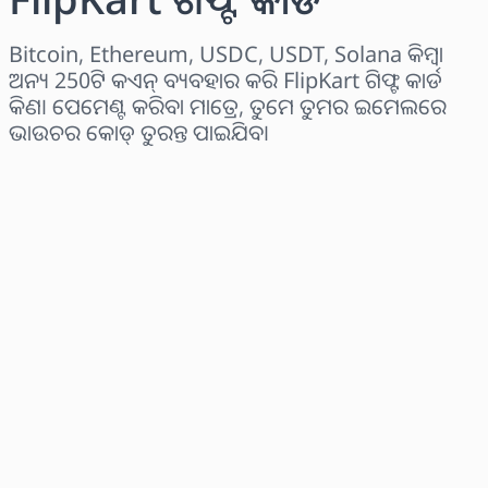
Bitcoin, Ethereum, USDC, USDT, Solana କିମ୍ବା
ଅନ୍ୟ 250ଟି କଏନ୍ ବ୍ୟବହାର କରି FlipKart ଗିଫ୍ଟ କାର୍ଡ
କିଣ। ପେମେଣ୍ଟ କରିବା ମାତ୍ରେ, ତୁମେ ତୁମର ଇମେଲରେ
ଭାଉଚର କୋଡ୍ ତୁରନ୍ତ ପାଇଯିବ।
ଅଞ୍ଚଳ ବାଛନ୍ତୁ
ପରିମାଣ ଚୟନ କରନ୍ତୁ
ଅନୁମାନିତ ମୂଲ୍ୟ
ବର୍ତ୍ତମାନ କିଣନ୍ତୁ