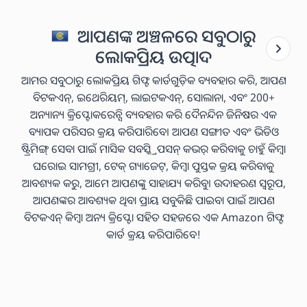
ଆପଣଙ୍କ ଅଞ୍ଚଳରେ ସବୁଠାରୁ
ଲୋକପ୍ରିୟ ଉତ୍ପାଦ
ଆମର ସବୁଠାରୁ ଲୋକପ୍ରିୟ ଗିଫ୍ଟ କାର୍ଡଗୁଡ଼ିକ ବ୍ୟବହାର କରି, ଆପଣ
ବିଟକଏନ୍, ଇଥେରିୟମ୍, ଲାଇଟକଏନ୍, ସୋଲାନା, ଏବଂ 200+
ଅନ୍ୟାନ୍ୟ କ୍ରିପ୍ଟୋକରେନ୍ସି ବ୍ୟବହାର କରି ଦୈନନ୍ଦିନ ଜିନିଷର ଏକ
ବ୍ୟାପକ ପରିସର କ୍ରୟ କରିପାରିବେ। ଆପଣ ସଙ୍ଗୀତ ଏବଂ ଭିଡିଓ
ଷ୍ଟ୍ରିମିଙ୍ଗ୍ ସେବା ପାଇଁ ମାସିକ ସବସ୍କ୍ରିପସନ୍ କଭର୍ କରିବାକୁ ଚାହୁଁ କିମ୍ବା
ଘରୋଇ ସାମଗ୍ରୀ, ଟେକ୍ ଗ୍ୟାଜେଟ୍, କିମ୍ବା ପୁସ୍ତକ କ୍ରୟ କରିବାକୁ
ଆବଶ୍ୟକ କରୁ, ଆମେ ଆପଣଙ୍କୁ ସାହାଯ୍ୟ କରିବୁ। ଉଦାହରଣ ସ୍ୱରୂପ,
ଆପଣଙ୍କର ଆବଶ୍ୟକ ଥିବା ପ୍ରାୟ ସବୁକିଛି ପାଇବା ପାଇଁ ଆପଣ
ବିଟକଏନ୍ କିମ୍ବା ଅନ୍ୟ କ୍ରିପ୍ଟୋ ସହିତ ସହଜରେ ଏକ Amazon ଗିଫ୍ଟ
କାର୍ଡ କ୍ରୟ କରିପାରିବେ!