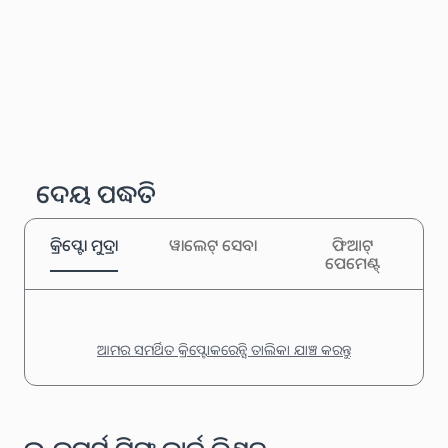
ଦେୟ ପଦ୍ଧତି
କ୍ରିପ୍ଟୋ ମୁଦ୍ରା
ୱାଲେଟ୍ ସେବା
ଫିଆଟ୍
ପେମେଣ୍ଟ୍
ଆମର ସମର୍ଥିତ କ୍ରିପ୍ଟୋକରେନ୍ସି ତାଲିକା ଯାଞ୍ଚ କରନ୍ତୁ