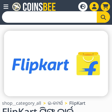
shop__category_all
ଇ-କମର୍ସ
FlipKart
FlipKart ଗିଫ୍ଟ କାର୍ଡ