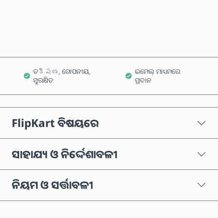
କାର୍ଟରେ ଯୋଗ କରନ୍ତୁ
ତక్షణ, ଗୋପନୀୟ,
ଇମେଲ୍ ମାଧ୍ୟମରେ
ସୁରକ୍ଷିତ
ପ୍ରଦାନ
FlipKart ବିଷୟରେ
ସାହାଯ୍ୟ ଓ ନିର୍ଦ୍ଦେଶାବଳୀ
ନିୟମ ଓ ସର୍ତ୍ତାବଳୀ