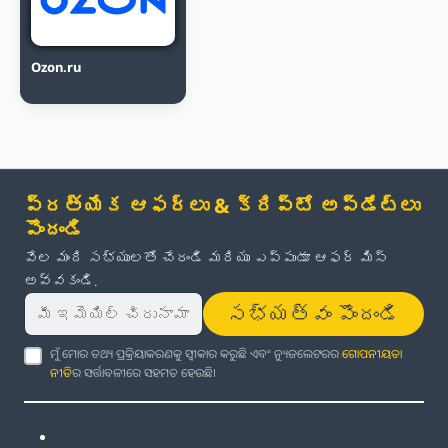
Ozon.ru
ప్రత్యేక ఆఫర్లు & క్రిప్టో అప్‌డేట్‌లు
పొందండి
వేల మంది సభ్యులతో చేరండి మరియు ఎప్పుడూ ఆఫర్ మిస్
అవ్వకండి.
సభ్యత్వం పొందండి
ମୁଁ ମୋର ତଥ୍ୟ ପ୍ରକ୍ରିୟାକରଣକୁ ସ୍ୱୀକାର କରୁଛି ଏବଂ ନ୍ୟୁଜଲେଟରର
ଗୋପନୀୟତା
ନୀତି
ର ସର୍ତ୍ତାବଳୀରେ ସହମତ ହେଉଛି।