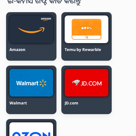
ଇ-କମର୍ସ ଗିଫ୍ଟ କାର୍ଡ କିଣନ୍ତୁ
Amazon
Temu by Rewarble
Walmart
JD.com