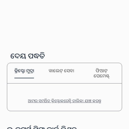
ଦେୟ ପଦ୍ଧତି
କ୍ରିପ୍ଟୋ ମୁଦ୍ରା
ୱାଲେଟ୍ ସେବା
ଫିଆଟ୍
ପେମେଣ୍ଟ୍
ଆମର ସମର୍ଥିତ କ୍ରିପ୍ଟୋକରେନ୍ସି ତାଲିକା ଯାଞ୍ଚ କରନ୍ତୁ