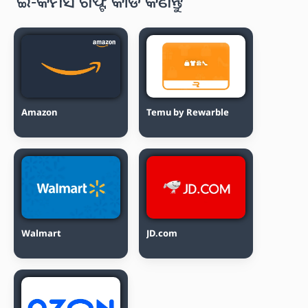
ଇ-କମର୍ସ ଗିଫ୍ଟ କାର୍ଡ କିଣନ୍ତୁ
Amazon
Temu by Rewarble
Walmart
JD.com