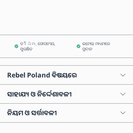
କାର୍ଟରେ ଯୋଗ କରନ୍ତୁ
ତక్షణ, ଗୋପନୀୟ,
ଇମେଲ୍ ମାଧ୍ୟମରେ
ସୁରକ୍ଷିତ
ପ୍ରଦାନ
Rebel Poland ବିଷୟରେ
ସାହାଯ୍ୟ ଓ ନିର୍ଦ୍ଦେଶାବଳୀ
ନିୟମ ଓ ସର୍ତ୍ତାବଳୀ