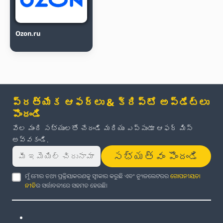
Ozon.ru
ప్రత్యేక ఆఫర్లు & క్రిప్టో అప్‌డేట్‌లు
పొందండి
వేల మంది సభ్యులతో చేరండి మరియు ఎప్పుడూ ఆఫర్ మిస్
అవ్వకండి.
సభ్యత్వం పొందండి
ମୁଁ ମୋର ତଥ୍ୟ ପ୍ରକ୍ରିୟାକରଣକୁ ସ୍ୱୀକାର କରୁଛି ଏବଂ ନ୍ୟୁଜଲେଟରର
ଗୋପନୀୟତା
ନୀତି
ର ସର୍ତ୍ତାବଳୀରେ ସହମତ ହେଉଛି।