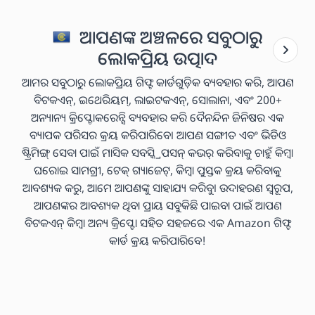
ଆପଣଙ୍କ ଅଞ୍ଚଳରେ ସବୁଠାରୁ
ଲୋକପ୍ରିୟ ଉତ୍ପାଦ
ଆମର ସବୁଠାରୁ ଲୋକପ୍ରିୟ ଗିଫ୍ଟ କାର୍ଡଗୁଡ଼ିକ ବ୍ୟବହାର କରି, ଆପଣ
ବିଟକଏନ୍, ଇଥେରିୟମ୍, ଲାଇଟକଏନ୍, ସୋଲାନା, ଏବଂ 200+
ଅନ୍ୟାନ୍ୟ କ୍ରିପ୍ଟୋକରେନ୍ସି ବ୍ୟବହାର କରି ଦୈନନ୍ଦିନ ଜିନିଷର ଏକ
ବ୍ୟାପକ ପରିସର କ୍ରୟ କରିପାରିବେ। ଆପଣ ସଙ୍ଗୀତ ଏବଂ ଭିଡିଓ
ଷ୍ଟ୍ରିମିଙ୍ଗ୍ ସେବା ପାଇଁ ମାସିକ ସବସ୍କ୍ରିପସନ୍ କଭର୍ କରିବାକୁ ଚାହୁଁ କିମ୍ବା
ଘରୋଇ ସାମଗ୍ରୀ, ଟେକ୍ ଗ୍ୟାଜେଟ୍, କିମ୍ବା ପୁସ୍ତକ କ୍ରୟ କରିବାକୁ
ଆବଶ୍ୟକ କରୁ, ଆମେ ଆପଣଙ୍କୁ ସାହାଯ୍ୟ କରିବୁ। ଉଦାହରଣ ସ୍ୱରୂପ,
ଆପଣଙ୍କର ଆବଶ୍ୟକ ଥିବା ପ୍ରାୟ ସବୁକିଛି ପାଇବା ପାଇଁ ଆପଣ
ବିଟକଏନ୍ କିମ୍ବା ଅନ୍ୟ କ୍ରିପ୍ଟୋ ସହିତ ସହଜରେ ଏକ Amazon ଗିଫ୍ଟ
କାର୍ଡ କ୍ରୟ କରିପାରିବେ!