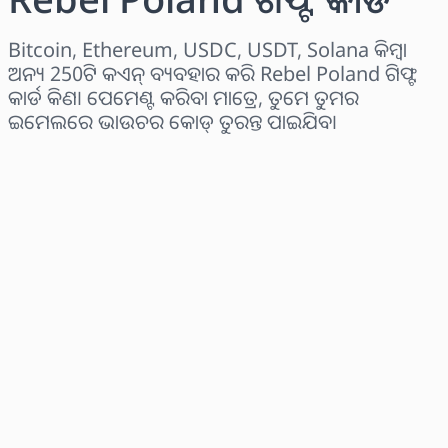
Bitcoin, Ethereum, USDC, USDT, Solana କିମ୍ବା
ଅନ୍ୟ 250ଟି କଏନ୍ ବ୍ୟବହାର କରି Rebel Poland ଗିଫ୍ଟ
କାର୍ଡ କିଣ। ପେମେଣ୍ଟ କରିବା ମାତ୍ରେ, ତୁମେ ତୁମର
ଇମେଲରେ ଭାଉଚର କୋଡ୍ ତୁରନ୍ତ ପାଇଯିବ।
ଅଞ୍ଚଳ ବାଛନ୍ତୁ
ପରିମାଣ ଚୟନ କରନ୍ତୁ
ଅନୁମାନିତ ମୂଲ୍ୟ
ବର୍ତ୍ତମାନ କିଣନ୍ତୁ