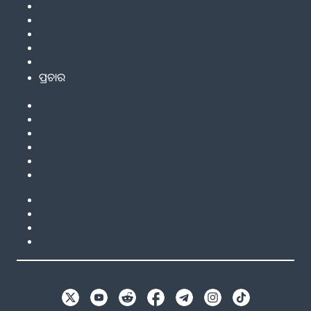
ପ୍ରଚାର