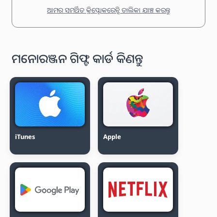
ଆମର ସମର୍ଥିତ କ୍ରିପ୍ଟୋକରେନ୍ସି ତାଲିକା ଯାଞ୍ଚ କରନ୍ତୁ
ମନୋରଞ୍ଜନ ଗିଫ୍ଟ କାର୍ଡ କିଣନ୍ତୁ
iTunes
Apple