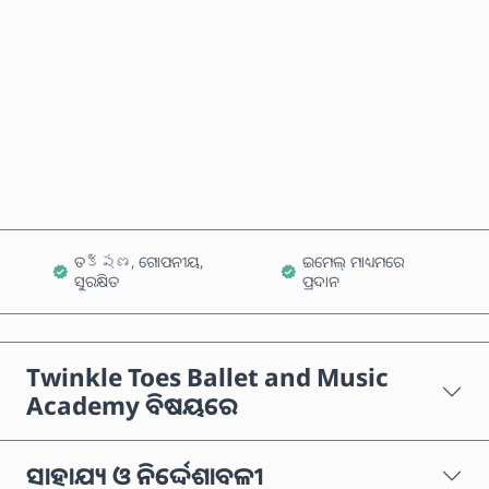
ବର୍ତ୍ତମାନ କିଣନ୍ତୁ
କାର୍ଟରେ ଯୋଗ କରନ୍ତୁ
ତక్షణ, ଗୋପନୀୟ,
ଇମେଲ୍ ମାଧ୍ୟମରେ
ସୁରକ୍ଷିତ
ପ୍ରଦାନ
Twinkle Toes Ballet and Music
Academy ବିଷୟରେ
ସାହାଯ୍ୟ ଓ ନିର୍ଦ୍ଦେଶାବଳୀ