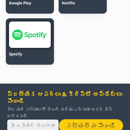
Google Play
Netflix
Spotify
ప్రత్యేక ఆఫర్లు & క్రిప్టో అప్‌డేట్‌లు
పొందండి
వేల మంది సభ్యులతో చేరండి మరియు ఎప్పుడూ ఆఫర్ మిస్
అవ్వకండి.
సభ్యత్వం పొందండి