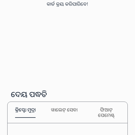
କାର୍ଡ କ୍ରୟ କରିପାରିବେ!
ଦେୟ ପଦ୍ଧତି
କ୍ରିପ୍ଟୋ ମୁଦ୍ରା
ୱାଲେଟ୍ ସେବା
ଫିଆଟ୍
ପେମେଣ୍ଟ୍