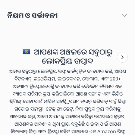
ନିୟମ ଓ ସର୍ତ୍ତାବଳୀ
ଆପଣଙ୍କ ଅଞ୍ଚଳରେ ସବୁଠାରୁ
ଲୋକପ୍ରିୟ ଉତ୍ପାଦ
ଆମର ସବୁଠାରୁ ଲୋକପ୍ରିୟ ଗିଫ୍ଟ କାର୍ଡଗୁଡ଼ିକ ବ୍ୟବହାର କରି, ଆପଣ
ବିଟକଏନ୍, ଇଥେରିୟମ୍, ଲାଇଟକଏନ୍, ସୋଲାନା, ଏବଂ 200+
ଅନ୍ୟାନ୍ୟ କ୍ରିପ୍ଟୋକରେନ୍ସି ବ୍ୟବହାର କରି ଦୈନନ୍ଦିନ ଜିନିଷର ଏକ
ବ୍ୟାପକ ପରିସର କ୍ରୟ କରିପାରିବେ। ଆପଣ ସଙ୍ଗୀତ ଏବଂ ଭିଡିଓ
ଷ୍ଟ୍ରିମିଙ୍ଗ୍ ସେବା ପାଇଁ ମାସିକ ସବସ୍କ୍ରିପସନ୍ କଭର୍ କରିବାକୁ ଚାହୁଁ କିମ୍ବା
ଘରୋଇ ସାମଗ୍ରୀ, ଟେକ୍ ଗ୍ୟାଜେଟ୍, କିମ୍ବା ପୁସ୍ତକ କ୍ରୟ କରିବାକୁ
ଆବଶ୍ୟକ କରୁ, ଆମେ ଆପଣଙ୍କୁ ସାହାଯ୍ୟ କରିବୁ। ଉଦାହରଣ ସ୍ୱରୂପ,
ଆପଣଙ୍କର ଆବଶ୍ୟକ ଥିବା ପ୍ରାୟ ସବୁକିଛି ପାଇବା ପାଇଁ ଆପଣ
ବିଟକଏନ୍ କିମ୍ବା ଅନ୍ୟ କ୍ରିପ୍ଟୋ ସହିତ ସହଜରେ ଏକ Amazon ଗିଫ୍ଟ