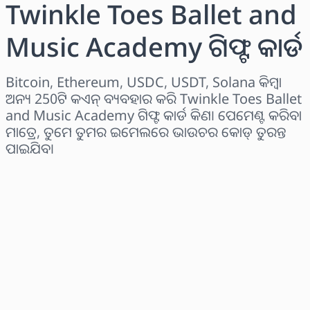
Twinkle Toes Ballet and
Music Academy ଗିଫ୍ଟ କାର୍ଡ
Bitcoin, Ethereum, USDC, USDT, Solana କିମ୍ବା
ଅନ୍ୟ 250ଟି କଏନ୍ ବ୍ୟବହାର କରି Twinkle Toes Ballet
and Music Academy ଗିଫ୍ଟ କାର୍ଡ କିଣ। ପେମେଣ୍ଟ କରିବା
ମାତ୍ରେ, ତୁମେ ତୁମର ଇମେଲରେ ଭାଉଚର କୋଡ୍ ତୁରନ୍ତ
ପାଇଯିବ।
ଅଞ୍ଚଳ ବାଛନ୍ତୁ
ପରିମାଣ ଚୟନ କରନ୍ତୁ
ଅନୁମାନିତ ମୂଲ୍ୟ