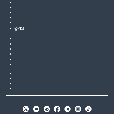
ପ୍ରଚାର