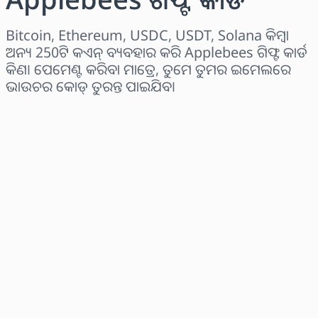
Bitcoin, Ethereum, USDC, USDT, Solana କିମ୍ବା
ଅନ୍ୟ 250ଟି କଏନ୍ ବ୍ୟବହାର କରି Applebees ଗିଫ୍ଟ କାର୍ଡ
କିଣ। ପେମେଣ୍ଟ କରିବା ମାତ୍ରେ, ତୁମେ ତୁମର ଇମେଲରେ
ଭାଉଚର କୋଡ୍ ତୁରନ୍ତ ପାଇଯିବ।
ଅଞ୍ଚଳ ବାଛନ୍ତୁ
ପରିମାଣ ଚୟନ କରନ୍ତୁ
ଅନୁମାନିତ ମୂଲ୍ୟ
ବର୍ତ୍ତମାନ କିଣନ୍ତୁ