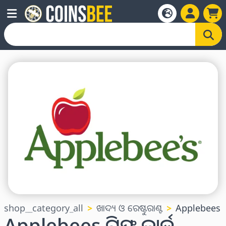
shop__category_all
ଖାଦ୍ୟ ଓ ରେଷ୍ଟୁରାଣ୍ଟ
Applebees
Applebees ଗିଫ୍ଟ କାର୍ଡ