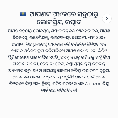
ଆପଣଙ୍କ ଅଞ୍ଚଳରେ ସବୁଠାରୁ
ଲୋକପ୍ରିୟ ଉତ୍ପାଦ
ଆମର ସବୁଠାରୁ ଲୋକପ୍ରିୟ ଗିଫ୍ଟ କାର୍ଡଗୁଡ଼ିକ ବ୍ୟବହାର କରି, ଆପଣ
ବିଟକଏନ୍, ଇଥେରିୟମ୍, ଲାଇଟକଏନ୍, ସୋଲାନା, ଏବଂ 200+
ଅନ୍ୟାନ୍ୟ କ୍ରିପ୍ଟୋକରେନ୍ସି ବ୍ୟବହାର କରି ଦୈନନ୍ଦିନ ଜିନିଷର ଏକ
ବ୍ୟାପକ ପରିସର କ୍ରୟ କରିପାରିବେ। ଆପଣ ସଙ୍ଗୀତ ଏବଂ ଭିଡିଓ
ଷ୍ଟ୍ରିମିଙ୍ଗ୍ ସେବା ପାଇଁ ମାସିକ ସବସ୍କ୍ରିପସନ୍ କଭର୍ କରିବାକୁ ଚାହୁଁ କିମ୍ବା
ଘରୋଇ ସାମଗ୍ରୀ, ଟେକ୍ ଗ୍ୟାଜେଟ୍, କିମ୍ବା ପୁସ୍ତକ କ୍ରୟ କରିବାକୁ
ଆବଶ୍ୟକ କରୁ, ଆମେ ଆପଣଙ୍କୁ ସାହାଯ୍ୟ କରିବୁ। ଉଦାହରଣ ସ୍ୱରୂପ,
ଆପଣଙ୍କର ଆବଶ୍ୟକ ଥିବା ପ୍ରାୟ ସବୁକିଛି ପାଇବା ପାଇଁ ଆପଣ
ବିଟକଏନ୍ କିମ୍ବା ଅନ୍ୟ କ୍ରିପ୍ଟୋ ସହିତ ସହଜରେ ଏକ Amazon ଗିଫ୍ଟ
କାର୍ଡ କ୍ରୟ କରିପାରିବେ!