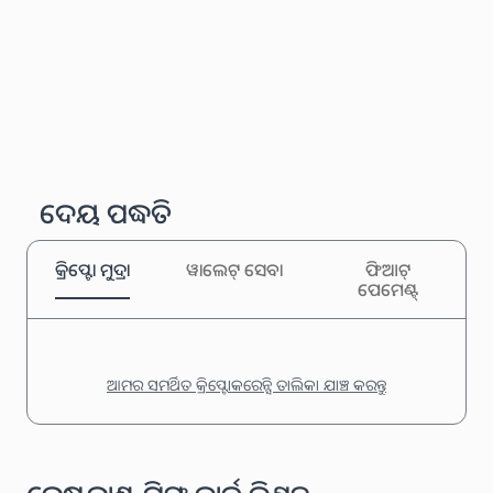
ଦେୟ ପଦ୍ଧତି
କ୍ରିପ୍ଟୋ ମୁଦ୍ରା
ୱାଲେଟ୍ ସେବା
ଫିଆଟ୍
ପେମେଣ୍ଟ୍
ଆମର ସମର୍ଥିତ କ୍ରିପ୍ଟୋକରେନ୍ସି ତାଲିକା ଯାଞ୍ଚ କରନ୍ତୁ