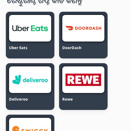
ରେଷ୍ଟୁରାଣ୍ଟ ଗିଫ୍ଟ କାର୍ଡ କିଣନ୍ତୁ
Uber Eats
DoorDash
Deliveroo
Rewe