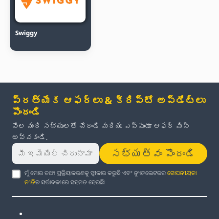
Swiggy
ప్రత్యేక ఆఫర్లు & క్రిప్టో అప్‌డేట్‌లు
పొందండి
వేల మంది సభ్యులతో చేరండి మరియు ఎప్పుడూ ఆఫర్ మిస్
అవ్వకండి.
సభ్యత్వం పొందండి
ମୁଁ ମୋର ତଥ୍ୟ ପ୍ରକ୍ରିୟାକରଣକୁ ସ୍ୱୀକାର କରୁଛି ଏବଂ ନ୍ୟୁଜଲେଟରର
ଗୋପନୀୟତା
ନୀତି
ର ସର୍ତ୍ତାବଳୀରେ ସହମତ ହେଉଛି।