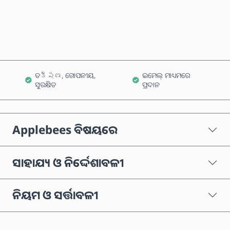
କାର୍ଟରେ ଯୋଗ କରନ୍ତୁ
ତక్షణ, ଗୋପନୀୟ,
ଇମେଲ୍ ମାଧ୍ୟମରେ
ସୁରକ୍ଷିତ
ପ୍ରଦାନ
Applebees ବିଷୟରେ
ସାହାଯ୍ୟ ଓ ନିର୍ଦ୍ଦେଶାବଳୀ
ନିୟମ ଓ ସର୍ତ୍ତାବଳୀ