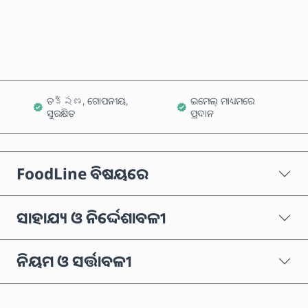
କାର୍ଟରେ ଯୋଗ କରନ୍ତୁ
ତక్షణ, ଗୋପନୀୟ,
ଇମେଲ୍ ମାଧ୍ୟମରେ
ସୁରକ୍ଷିତ
ପ୍ରଦାନ
FoodLine ବିଷୟରେ
ସାହାଯ୍ୟ ଓ ନିର୍ଦ୍ଦେଶାବଳୀ
ନିୟମ ଓ ସର୍ତ୍ତାବଳୀ