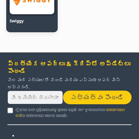
Swiggy
ప్రత్యేక ఆఫర్లు & క్రిప్టో అప్‌డేట్‌లు
పొందండి
వేల మంది సభ్యులతో చేరండి మరియు ఎప్పుడూ ఆఫర్ మిస్
అవ్వకండి.
సభ్యత్వం పొందండి
ମୁଁ ମୋର ତଥ୍ୟ ପ୍ରକ୍ରିୟାକରଣକୁ ସ୍ୱୀକାର କରୁଛି ଏବଂ ନ୍ୟୁଜଲେଟରର
ଗୋପନୀୟତା
ନୀତି
ର ସର୍ତ୍ତାବଳୀରେ ସହମତ ହେଉଛି।