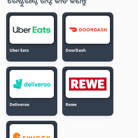
ରେଷ୍ଟୁରାଣ୍ଟ ଗିଫ୍ଟ କାର୍ଡ କିଣନ୍ତୁ
Uber Eats
DoorDash
Deliveroo
Rewe