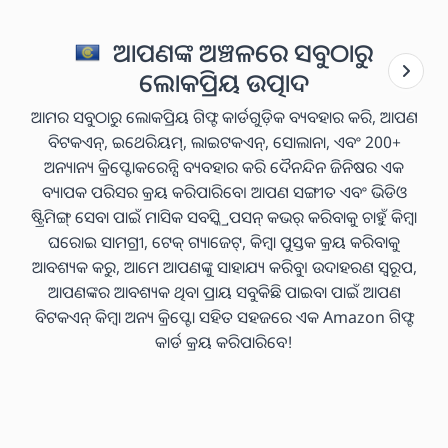
ଆପଣଙ୍କ ଅଞ୍ଚଳରେ ସବୁଠାରୁ
ଲୋକପ୍ରିୟ ଉତ୍ପାଦ
ଆମର ସବୁଠାରୁ ଲୋକପ୍ରିୟ ଗିଫ୍ଟ କାର୍ଡଗୁଡ଼ିକ ବ୍ୟବହାର କରି, ଆପଣ
ବିଟକଏନ୍, ଇଥେରିୟମ୍, ଲାଇଟକଏନ୍, ସୋଲାନା, ଏବଂ 200+
ଅନ୍ୟାନ୍ୟ କ୍ରିପ୍ଟୋକରେନ୍ସି ବ୍ୟବହାର କରି ଦୈନନ୍ଦିନ ଜିନିଷର ଏକ
ବ୍ୟାପକ ପରିସର କ୍ରୟ କରିପାରିବେ। ଆପଣ ସଙ୍ଗୀତ ଏବଂ ଭିଡିଓ
ଷ୍ଟ୍ରିମିଙ୍ଗ୍ ସେବା ପାଇଁ ମାସିକ ସବସ୍କ୍ରିପସନ୍ କଭର୍ କରିବାକୁ ଚାହୁଁ କିମ୍ବା
ଘରୋଇ ସାମଗ୍ରୀ, ଟେକ୍ ଗ୍ୟାଜେଟ୍, କିମ୍ବା ପୁସ୍ତକ କ୍ରୟ କରିବାକୁ
ଆବଶ୍ୟକ କରୁ, ଆମେ ଆପଣଙ୍କୁ ସାହାଯ୍ୟ କରିବୁ। ଉଦାହରଣ ସ୍ୱରୂପ,
ଆପଣଙ୍କର ଆବଶ୍ୟକ ଥିବା ପ୍ରାୟ ସବୁକିଛି ପାଇବା ପାଇଁ ଆପଣ
ବିଟକଏନ୍ କିମ୍ବା ଅନ୍ୟ କ୍ରିପ୍ଟୋ ସହିତ ସହଜରେ ଏକ Amazon ଗିଫ୍ଟ
କାର୍ଡ କ୍ରୟ କରିପାରିବେ!