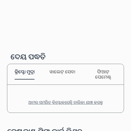
ଦେୟ ପଦ୍ଧତି
କ୍ରିପ୍ଟୋ ମୁଦ୍ରା
ୱାଲେଟ୍ ସେବା
ଫିଆଟ୍
ପେମେଣ୍ଟ୍
ଆମର ସମର୍ଥିତ କ୍ରିପ୍ଟୋକରେନ୍ସି ତାଲିକା ଯାଞ୍ଚ କରନ୍ତୁ