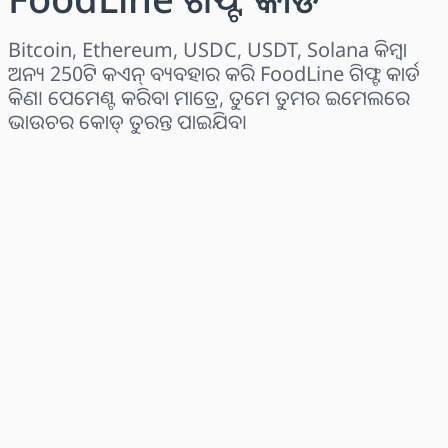
Bitcoin, Ethereum, USDC, USDT, Solana କିମ୍ବା
ଅନ୍ୟ 250ଟି କଏନ୍ ବ୍ୟବହାର କରି FoodLine ଗିଫ୍ଟ କାର୍ଡ
କିଣ। ପେମେଣ୍ଟ କରିବା ମାତ୍ରେ, ତୁମେ ତୁମର ଇମେଲରେ
ଭାଉଚର କୋଡ୍ ତୁରନ୍ତ ପାଇଯିବ।
ଅଞ୍ଚଳ ବାଛନ୍ତୁ
ପରିମାଣ ଚୟନ କରନ୍ତୁ
ଅନୁମାନିତ ମୂଲ୍ୟ
ବର୍ତ୍ତମାନ କିଣନ୍ତୁ