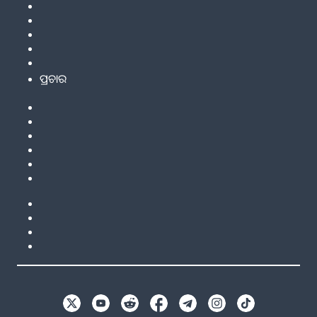
ପ୍ରଚାର