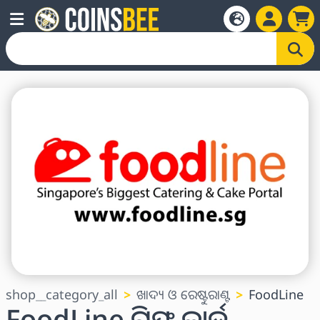
shop__category_all
ଖାଦ୍ୟ ଓ ରେଷ୍ଟୁରାଣ୍ଟ
FoodLine
FoodLine ଗିଫ୍ଟ କାର୍ଡ