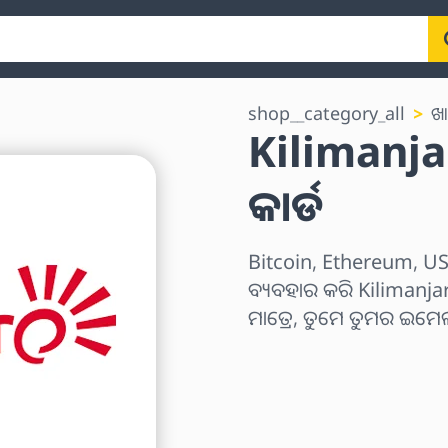
shop__category_all
ଖା
Kilimanja
କାର୍ଡ
Bitcoin, Ethereum, USD
ବ୍ୟବହାର କରି Kilimanjaro
ମାତ୍ରେ, ତୁମେ ତୁମର ଇମ
ଅଞ୍ଚଳ ବାଛନ୍ତୁ
ପରିମାଣ ଚୟନ କରନ୍ତୁ