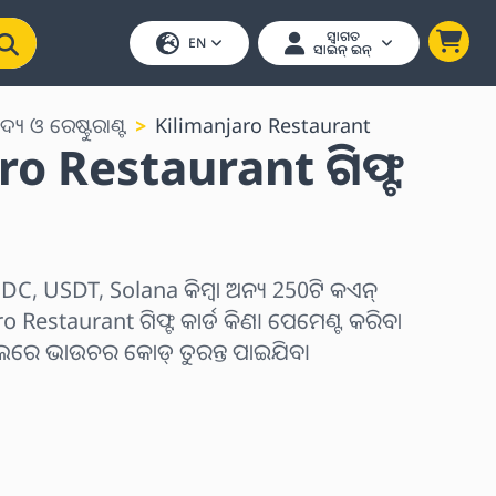
ସ୍ୱାଗତ
EN
ସାଇନ୍ ଇନ୍
ଦ୍ୟ ଓ ରେଷ୍ଟୁରାଣ୍ଟ
Kilimanjaro Restaurant
ro Restaurant ଗିଫ୍ଟ
C, USDT, Solana କିମ୍ବା ଅନ୍ୟ 250ଟି କଏନ୍
 Restaurant ଗିଫ୍ଟ କାର୍ଡ କିଣ। ପେମେଣ୍ଟ କରିବା
େଲରେ ଭାଉଚର କୋଡ୍ ତୁରନ୍ତ ପାଇଯିବ।