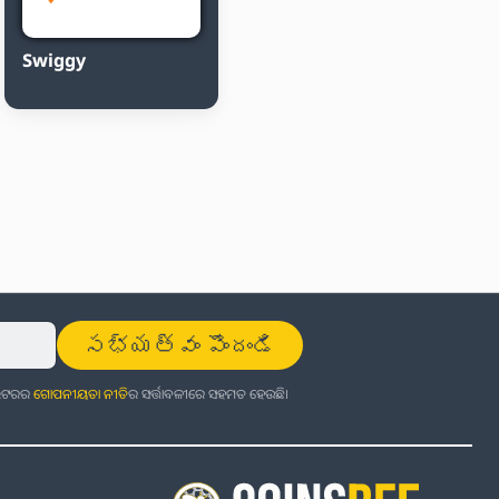
Swiggy
సభ్యత్వం పొందండి
ଜଲେଟରର
ଗୋପନୀୟତା ନୀତି
ର ସର୍ତ୍ତାବଳୀରେ ସହମତ ହେଉଛି।