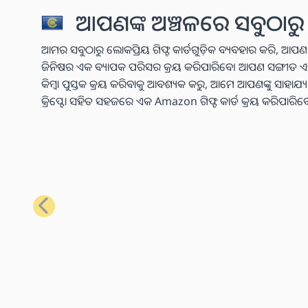
ଆପଣଙ୍କ ଅଞ୍ଚଳରେ ସବୁଠାରୁ 
ଆମର ସବୁଠାରୁ ଲୋକପ୍ରିୟ ଗିଫ୍ଟ କାର୍ଡଗୁଡ଼ିକ ବ୍ୟବହାର କରି, ଆପଣ
ଜିନିଷର ଏକ ବ୍ୟାପକ ପରିସର କ୍ରୟ କରିପାରିବେ। ଆପଣ ସଙ୍ଗୀତ ଏବଂ ଭିଡି
କିମ୍ବା ପୁସ୍ତକ କ୍ରୟ କରିବାକୁ ଆବଶ୍ୟକ କରୁ, ଆମେ ଆପଣଙ୍କୁ ସାହାଯ
କ୍ରିପ୍ଟୋ ସହିତ ସହଜରେ ଏକ Amazon ଗିଫ୍ଟ କାର୍ଡ କ୍ରୟ କରିପାରିବ
ପୂର୍ବ