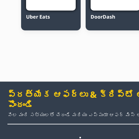
Uber Eats
DoorDash
ప్రత్యేక ఆఫర్లు & క్రిప్టో అప
పొందండి
వేల మంది సభ్యులతో చేరండి మరియు ఎప్పుడూ ఆఫర్ మిస్ 