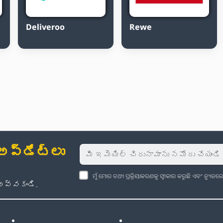
Deliveroo
Rewe
్‌డేట్‌లు
ମୁଁ ମୋର ତଥ୍ୟ ପ୍ରକ୍ରିୟାକରଣକୁ ସ୍ୱୀକାର କରୁଛି ଏବଂ ନ୍ୟୁ
అవ్వకండి.