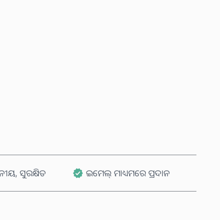
ବର୍ତ୍ତମାନ କିଣନ୍ତୁ
କାର୍ଟରେ ଯୋଗ କରନ୍ତୁ
ୟ, ସୁରକ୍ଷିତ
ଇମେଲ୍ ମାଧ୍ୟମରେ ପ୍ରଦାନ