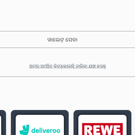
ୱାଲେଟ୍ ସେବା
ଆମର ସମର୍ଥିତ କ୍ରିପ୍ଟୋକରେନ୍ସି ତାଲିକା ଯାଞ୍ଚ କରନ୍ତୁ