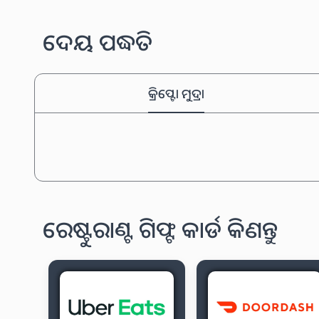
ଦେୟ ପଦ୍ଧତି
କ୍ରିପ୍ଟୋ ମୁଦ୍ରା
ରେଷ୍ଟୁରାଣ୍ଟ ଗିଫ୍ଟ କାର୍ଡ କିଣନ୍ତୁ