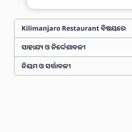
Kilimanjaro Restaurant ବିଷୟରେ
ସାହାଯ୍ୟ ଓ ନିର୍ଦ୍ଦେଶାବଳୀ
ନିୟମ ଓ ସର୍ତ୍ତାବଳୀ