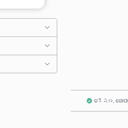
ଅନୁମାନିତ ମୂଲ୍ୟ
ତక్షణ, ଗୋପନୀ