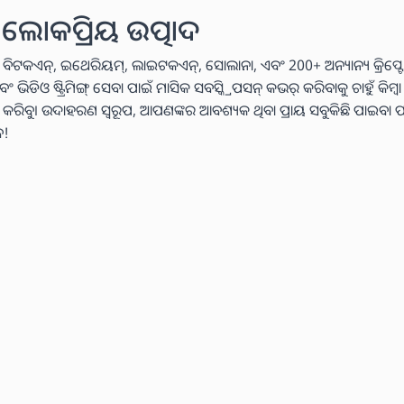
ଲୋକପ୍ରିୟ ଉତ୍ପାଦ
 ବିଟକଏନ୍, ଇଥେରିୟମ୍, ଲାଇଟକଏନ୍, ସୋଲାନା, ଏବଂ 200+ ଅନ୍ୟାନ୍ୟ କ୍ରିପ୍ଟୋ
ଓ ଷ୍ଟ୍ରିମିଙ୍ଗ୍ ସେବା ପାଇଁ ମାସିକ ସବସ୍କ୍ରିପସନ୍ କଭର୍ କରିବାକୁ ଚାହୁଁ କିମ୍ବ
୍ୟ କରିବୁ। ଉଦାହରଣ ସ୍ୱରୂପ, ଆପଣଙ୍କର ଆବଶ୍ୟକ ଥିବା ପ୍ରାୟ ସବୁକିଛି ପାଇବା ପ
େ!