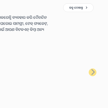
ସବୁ ଦେଖାନ୍ତୁ
କରେନ୍ସି ବ୍ୟବହାର କରି ଦୈନନ୍ଦିନ
ା ଘରୋଇ ସାମଗ୍ରୀ, ଟେକ୍ ଗ୍ୟାଜେଟ୍,
ାଇଁ ଆପଣ ବିଟକଏନ୍ କିମ୍ବା ଅନ୍ୟ
ପରବର୍ତ୍ତୀ