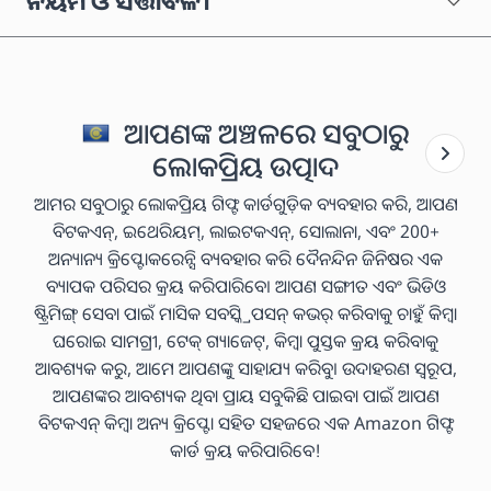
ନିୟମ ଓ ସର୍ତ୍ତାବଳୀ
ଆପଣଙ୍କ ଅଞ୍ଚଳରେ ସବୁଠାରୁ
ଲୋକପ୍ରିୟ ଉତ୍ପାଦ
ଆମର ସବୁଠାରୁ ଲୋକପ୍ରିୟ ଗିଫ୍ଟ କାର୍ଡଗୁଡ଼ିକ ବ୍ୟବହାର କରି, ଆପଣ
ବିଟକଏନ୍, ଇଥେରିୟମ୍, ଲାଇଟକଏନ୍, ସୋଲାନା, ଏବଂ 200+
ଅନ୍ୟାନ୍ୟ କ୍ରିପ୍ଟୋକରେନ୍ସି ବ୍ୟବହାର କରି ଦୈନନ୍ଦିନ ଜିନିଷର ଏକ
ବ୍ୟାପକ ପରିସର କ୍ରୟ କରିପାରିବେ। ଆପଣ ସଙ୍ଗୀତ ଏବଂ ଭିଡିଓ
ଷ୍ଟ୍ରିମିଙ୍ଗ୍ ସେବା ପାଇଁ ମାସିକ ସବସ୍କ୍ରିପସନ୍ କଭର୍ କରିବାକୁ ଚାହୁଁ କିମ୍ବା
ଘରୋଇ ସାମଗ୍ରୀ, ଟେକ୍ ଗ୍ୟାଜେଟ୍, କିମ୍ବା ପୁସ୍ତକ କ୍ରୟ କରିବାକୁ
ଆବଶ୍ୟକ କରୁ, ଆମେ ଆପଣଙ୍କୁ ସାହାଯ୍ୟ କରିବୁ। ଉଦାହରଣ ସ୍ୱରୂପ,
ଆପଣଙ୍କର ଆବଶ୍ୟକ ଥିବା ପ୍ରାୟ ସବୁକିଛି ପାଇବା ପାଇଁ ଆପଣ
ବିଟକଏନ୍ କିମ୍ବା ଅନ୍ୟ କ୍ରିପ୍ଟୋ ସହିତ ସହଜରେ ଏକ Amazon ଗିଫ୍ଟ
କାର୍ଡ କ୍ରୟ କରିପାରିବେ!