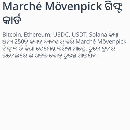
Marché Mövenpick ଗିଫ୍ଟ
କାର୍ଡ
Bitcoin, Ethereum, USDC, USDT, Solana କିମ୍ବା
ଅନ୍ୟ 250ଟି କଏନ୍ ବ୍ୟବହାର କରି Marché Mövenpick
ଗିଫ୍ଟ କାର୍ଡ କିଣ। ପେମେଣ୍ଟ କରିବା ମାତ୍ରେ, ତୁମେ ତୁମର
ଇମେଲରେ ଭାଉଚର କୋଡ୍ ତୁରନ୍ତ ପାଇଯିବ।
ଅଞ୍ଚଳ ବାଛନ୍ତୁ
ପରିମାଣ ଚୟନ କରନ୍ତୁ
ଅନୁମାନିତ ମୂଲ୍ୟ