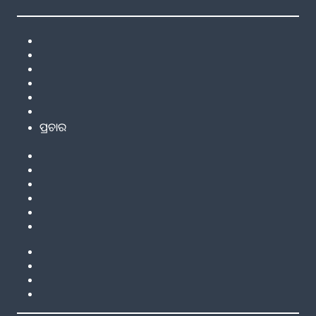
ପ୍ରଚାର