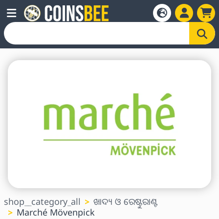
shop__category_all
ଖାଦ୍ୟ ଓ ରେଷ୍ଟୁରାଣ୍ଟ
Marché Mövenpick