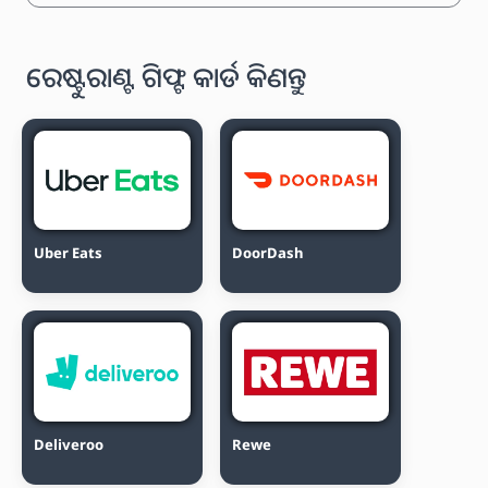
ରେଷ୍ଟୁରାଣ୍ଟ ଗିଫ୍ଟ କାର୍ଡ କିଣନ୍ତୁ
Uber Eats
DoorDash
Deliveroo
Rewe