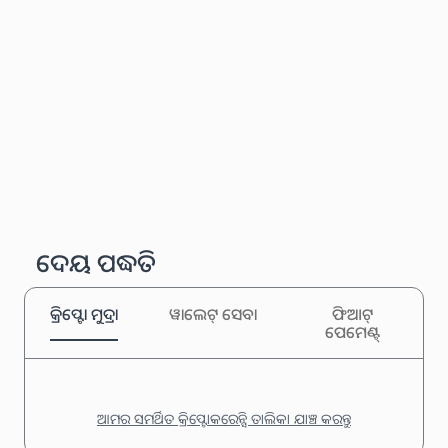
ଦେୟ ପଦ୍ଧତି
କ୍ରିପ୍ଟୋ ମୁଦ୍ରା
ୱାଲେଟ୍ ସେବା
ଫିଆଟ୍
ପେମେଣ୍ଟ୍
ଆମର ସମର୍ଥିତ କ୍ରିପ୍ଟୋକରେନ୍ସି ତାଲିକା ଯାଞ୍ଚ କରନ୍ତୁ