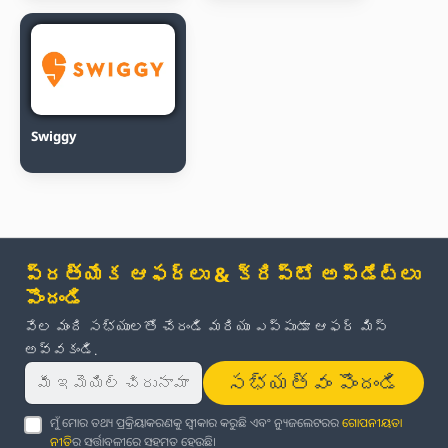
Swiggy
ప్రత్యేక ఆఫర్లు & క్రిప్టో అప్‌డేట్‌లు
పొందండి
వేల మంది సభ్యులతో చేరండి మరియు ఎప్పుడూ ఆఫర్ మిస్
అవ్వకండి.
సభ్యత్వం పొందండి
ମୁଁ ମୋର ତଥ୍ୟ ପ୍ରକ୍ରିୟାକରଣକୁ ସ୍ୱୀକାର କରୁଛି ଏବଂ ନ୍ୟୁଜଲେଟରର
ଗୋପନୀୟତା
ନୀତି
ର ସର୍ତ୍ତାବଳୀରେ ସହମତ ହେଉଛି।