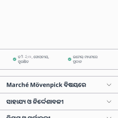
ବର୍ତ୍ତମାନ କିଣନ୍ତୁ
କାର୍ଟରେ ଯୋଗ କରନ୍ତୁ
ତక్షణ, ଗୋପନୀୟ,
ଇମେଲ୍ ମାଧ୍ୟମରେ
ସୁରକ୍ଷିତ
ପ୍ରଦାନ
Marché Mövenpick ବିଷୟରେ
ସାହାଯ୍ୟ ଓ ନିର୍ଦ୍ଦେଶାବଳୀ