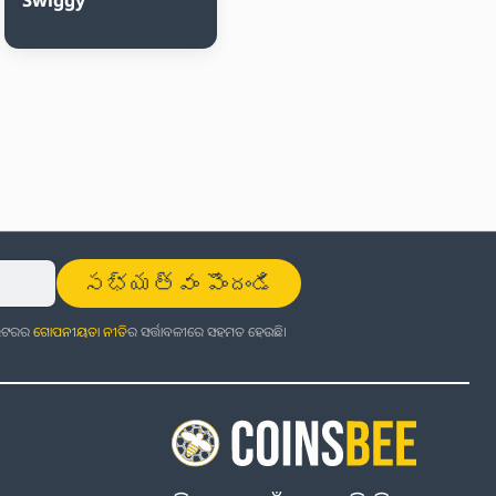
సభ్యత్వం పొందండి
ଜଲେଟରର
ଗୋପନୀୟତା ନୀତି
ର ସର୍ତ୍ତାବଳୀରେ ସହମତ ହେଉଛି।