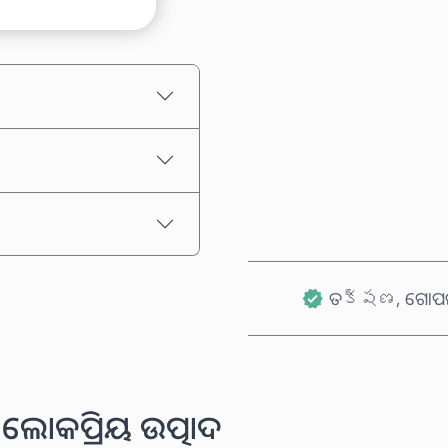
ଅନୁମାନିତ ମୂଲ୍ୟ
ତక్షణ, ଗୋପନୀ
ଲୋକପ୍ରିୟ ଉତ୍ପାଦ