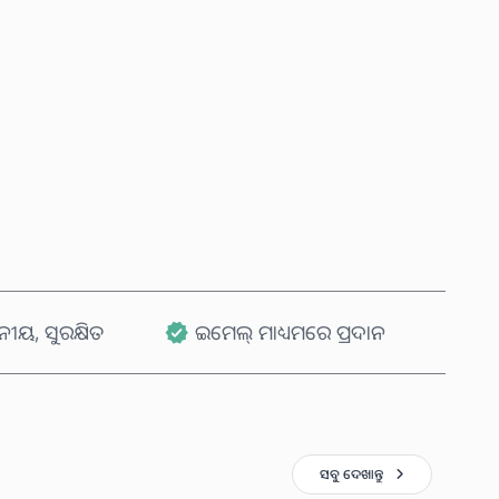
ବର୍ତ୍ତମାନ କିଣନ୍ତୁ
କାର୍ଟରେ ଯୋଗ କରନ୍ତୁ
ୟ, ସୁରକ୍ଷିତ
ଇମେଲ୍ ମାଧ୍ୟମରେ ପ୍ରଦାନ
ସବୁ ଦେଖାନ୍ତୁ