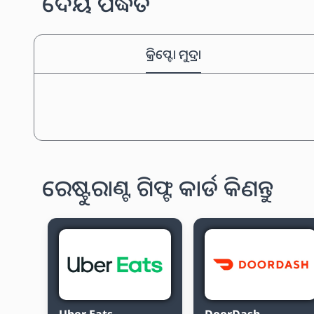
ଦେୟ ପଦ୍ଧତି
କ୍ରିପ୍ଟୋ ମୁଦ୍ରା
ରେଷ୍ଟୁରାଣ୍ଟ ଗିଫ୍ଟ କାର୍ଡ କିଣନ୍ତୁ
Uber Eats
DoorDash