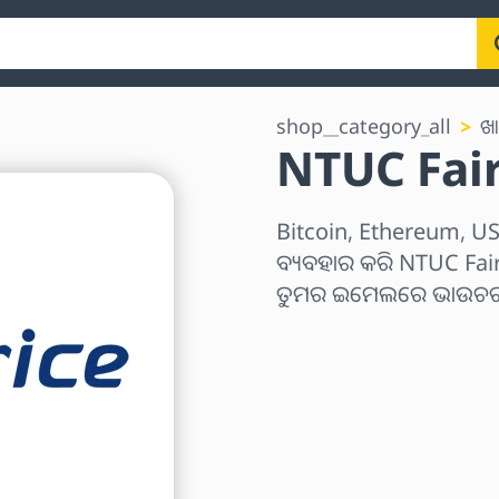
shop__category_all
ଖା
NTUC FairP
Bitcoin, Ethereum, USD
ବ୍ୟବହାର କରି NTUC FairPr
ତୁମର ଇମେଲରେ ଭାଉଚର କ
ଅଞ୍ଚଳ ବାଛନ୍ତୁ
ପରିମାଣ ଚୟନ କରନ୍ତୁ