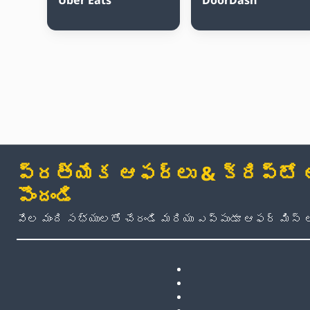
ప్రత్యేక ఆఫర్లు & క్రిప్టో అప
పొందండి
వేల మంది సభ్యులతో చేరండి మరియు ఎప్పుడూ ఆఫర్ మిస్ 