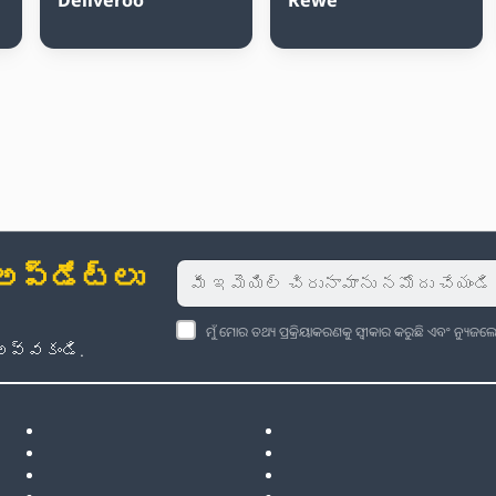
్‌డేట్‌లు
ମୁଁ ମୋର ତଥ୍ୟ ପ୍ରକ୍ରିୟାକରଣକୁ ସ୍ୱୀକାର କରୁଛି ଏବଂ ନ୍ୟୁ
అవ్వకండి.