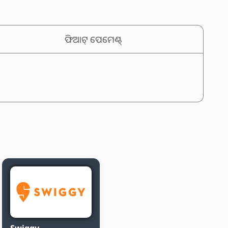
ଫିଆଟ୍ ପେମେଣ୍ଟ୍
Swiggy