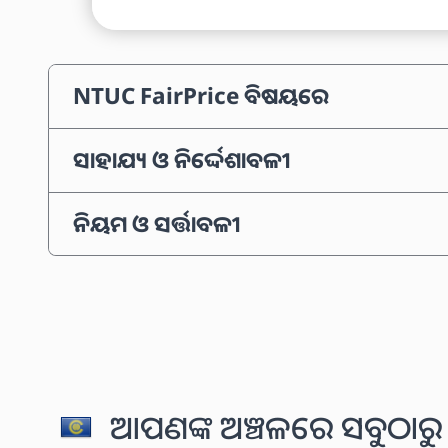
NTUC FairPrice ବିଷୟରେ
ସାହାଯ୍ୟ ଓ ନିର୍ଦ୍ଦେଶାବଳୀ
ନିୟମ ଓ ସର୍ତ୍ତାବଳୀ
ଆପଣଙ୍କ ଅଞ୍ଚଳରେ ସବୁଠାରୁ 