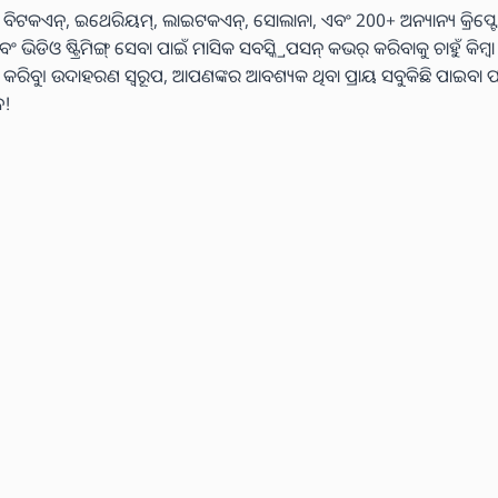
 ବିଟକଏନ୍, ଇଥେରିୟମ୍, ଲାଇଟକଏନ୍, ସୋଲାନା, ଏବଂ 200+ ଅନ୍ୟାନ୍ୟ କ୍ରିପ୍ଟୋ
ଓ ଷ୍ଟ୍ରିମିଙ୍ଗ୍ ସେବା ପାଇଁ ମାସିକ ସବସ୍କ୍ରିପସନ୍ କଭର୍ କରିବାକୁ ଚାହୁଁ କିମ୍ବ
୍ୟ କରିବୁ। ଉଦାହରଣ ସ୍ୱରୂପ, ଆପଣଙ୍କର ଆବଶ୍ୟକ ଥିବା ପ୍ରାୟ ସବୁକିଛି ପାଇବା ପ
େ!