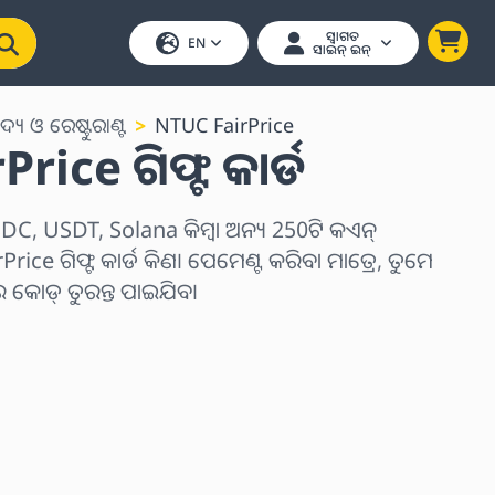
ସ୍ୱାଗତ
EN
ସାଇନ୍ ଇନ୍
ଦ୍ୟ ଓ ରେଷ୍ଟୁରାଣ୍ଟ
NTUC FairPrice
rice ଗିଫ୍ଟ କାର୍ଡ
C, USDT, Solana କିମ୍ବା ଅନ୍ୟ 250ଟି କଏନ୍
ice ଗିଫ୍ଟ କାର୍ଡ କିଣ। ପେମେଣ୍ଟ କରିବା ମାତ୍ରେ, ତୁମେ
ୋଡ୍ ତୁରନ୍ତ ପାଇଯିବ।