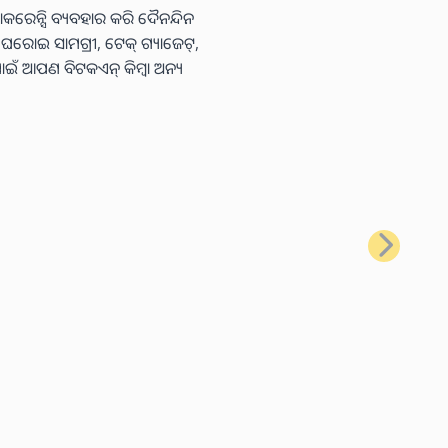
କରେନ୍ସି ବ୍ୟବହାର କରି ଦୈନନ୍ଦିନ
ା ଘରୋଇ ସାମଗ୍ରୀ, ଟେକ୍ ଗ୍ୟାଜେଟ୍,
ାଇଁ ଆପଣ ବିଟକଏନ୍ କିମ୍ବା ଅନ୍ୟ
ପରବର୍ତ୍ତୀ