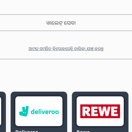
ୱାଲେଟ୍ ସେବା
ଆମର ସମର୍ଥିତ କ୍ରିପ୍ଟୋକରେନ୍ସି ତାଲିକା ଯାଞ୍ଚ କରନ୍ତୁ
Deliveroo
Rewe