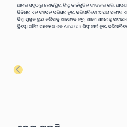
ଆମର ସବୁଠାରୁ ଲୋକପ୍ରିୟ ଗିଫ୍ଟ କାର୍ଡଗୁଡ଼ିକ ବ୍ୟବହାର କରି, ଆପଣ
ଜିନିଷର ଏକ ବ୍ୟାପକ ପରିସର କ୍ରୟ କରିପାରିବେ। ଆପଣ ସଙ୍ଗୀତ ଏବଂ ଭିଡି
କିମ୍ବା ପୁସ୍ତକ କ୍ରୟ କରିବାକୁ ଆବଶ୍ୟକ କରୁ, ଆମେ ଆପଣଙ୍କୁ ସାହାଯ
କ୍ରିପ୍ଟୋ ସହିତ ସହଜରେ ଏକ Amazon ଗିଫ୍ଟ କାର୍ଡ କ୍ରୟ କରିପାରିବ
ପୂର୍ବ