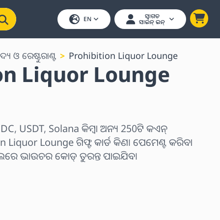
ସ୍ୱାଗତ
EN
ସାଇନ୍ ଇନ୍
ଦ୍ୟ ଓ ରେଷ୍ଟୁରାଣ୍ଟ
Prohibition Liquor Lounge
on Liquor Lounge
C, USDT, Solana କିମ୍ବା ଅନ୍ୟ 250ଟି କଏନ୍
n Liquor Lounge ଗିଫ୍ଟ କାର୍ଡ କିଣ। ପେମେଣ୍ଟ କରିବା
େଲରେ ଭାଉଚର କୋଡ୍ ତୁରନ୍ତ ପାଇଯିବ।