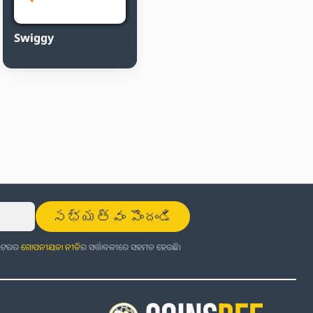
Swiggy
సభ్యత్వం పొందండి
ଜଲେଟରର
ଗୋପନୀୟତା ନୀତି
ର ସର୍ତ୍ତାବଳୀରେ ସହମତ ହେଉଛି।