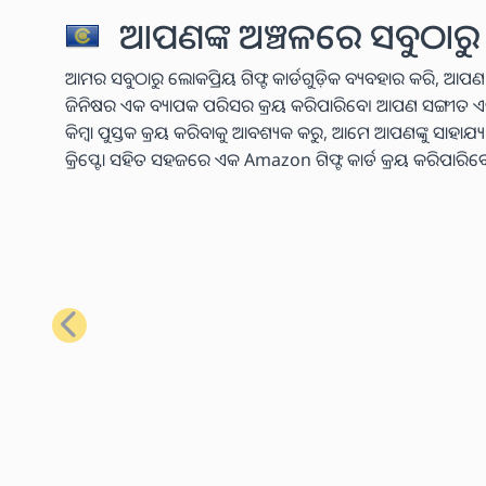
ଆପଣଙ୍କ ଅଞ୍ଚଳରେ ସବୁଠାରୁ 
ଆମର ସବୁଠାରୁ ଲୋକପ୍ରିୟ ଗିଫ୍ଟ କାର୍ଡଗୁଡ଼ିକ ବ୍ୟବହାର କରି, ଆପଣ
ଜିନିଷର ଏକ ବ୍ୟାପକ ପରିସର କ୍ରୟ କରିପାରିବେ। ଆପଣ ସଙ୍ଗୀତ ଏବଂ ଭିଡି
କିମ୍ବା ପୁସ୍ତକ କ୍ରୟ କରିବାକୁ ଆବଶ୍ୟକ କରୁ, ଆମେ ଆପଣଙ୍କୁ ସାହାଯ
କ୍ରିପ୍ଟୋ ସହିତ ସହଜରେ ଏକ Amazon ଗିଫ୍ଟ କାର୍ଡ କ୍ରୟ କରିପାରିବ
ପୂର୍ବ