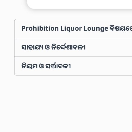
Prohibition Liquor Lounge ବିଷୟର
ସାହାଯ୍ୟ ଓ ନିର୍ଦ୍ଦେଶାବଳୀ
ନିୟମ ଓ ସର୍ତ୍ତାବଳୀ