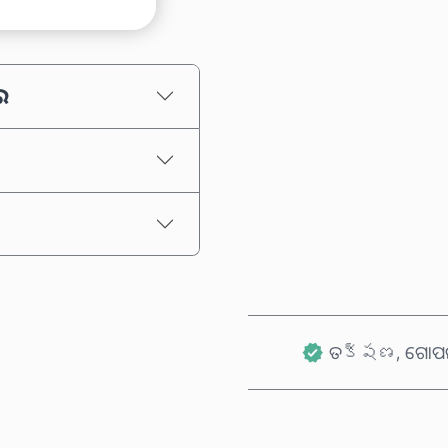
ଅନୁମାନିତ ମୂଲ୍ୟ
େ
ତక్షణ, ଗୋପନୀ