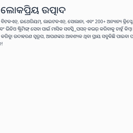
ଲୋକପ୍ରିୟ ଉତ୍ପାଦ
 ବିଟକଏନ୍, ଇଥେରିୟମ୍, ଲାଇଟକଏନ୍, ସୋଲାନା, ଏବଂ 200+ ଅନ୍ୟାନ୍ୟ କ୍ରିପ୍ଟୋ
ଓ ଷ୍ଟ୍ରିମିଙ୍ଗ୍ ସେବା ପାଇଁ ମାସିକ ସବସ୍କ୍ରିପସନ୍ କଭର୍ କରିବାକୁ ଚାହୁଁ କିମ୍ବ
୍ୟ କରିବୁ। ଉଦାହରଣ ସ୍ୱରୂପ, ଆପଣଙ୍କର ଆବଶ୍ୟକ ଥିବା ପ୍ରାୟ ସବୁକିଛି ପାଇବା ପ
େ!