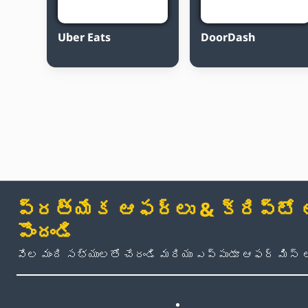
Uber Eats
DoorDash
ప్రత్యేక ఆఫర్లు & క్రిప్టో అప
పొందండి
వేల మంది సభ్యులతో చేరండి మరియు ఎప్పుడూ ఆఫర్ మిస్ 