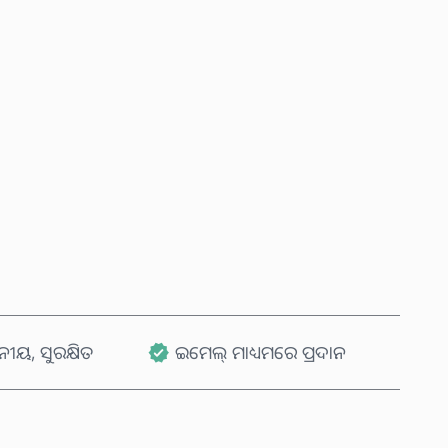
ବର୍ତ୍ତମାନ କିଣନ୍ତୁ
କାର୍ଟରେ ଯୋଗ କରନ୍ତୁ
ୟ, ସୁରକ୍ଷିତ
ଇମେଲ୍ ମାଧ୍ୟମରେ ପ୍ରଦାନ