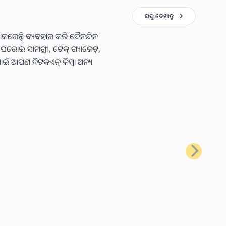
ସବୁ ଦେଖାନ୍ତୁ
କରେନ୍ସି ବ୍ୟବହାର କରି ଦୈନନ୍ଦିନ
ା ଘରୋଇ ସାମଗ୍ରୀ, ଟେକ୍ ଗ୍ୟାଜେଟ୍,
ାଇଁ ଆପଣ ବିଟକଏନ୍ କିମ୍ବା ଅନ୍ୟ
ପରବର୍ତ୍ତୀ