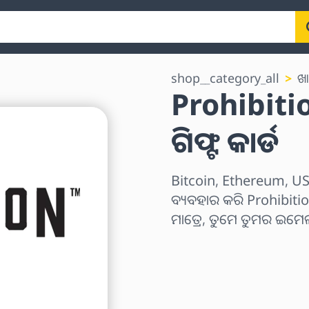
shop__category_all
ଖା
Prohibiti
ଗିଫ୍ଟ କାର୍ଡ
Bitcoin, Ethereum, USD
ବ୍ୟବହାର କରି Prohibitio
ମାତ୍ରେ, ତୁମେ ତୁମର ଇମ
ଅଞ୍ଚଳ ବାଛନ୍ତୁ
ପରିମାଣ ଚୟନ କରନ୍ତୁ