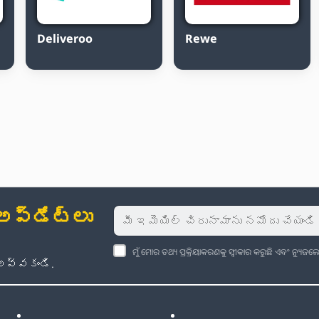
Deliveroo
Rewe
్‌డేట్‌లు
ମୁଁ ମୋର ତଥ୍ୟ ପ୍ରକ୍ରିୟାକରଣକୁ ସ୍ୱୀକାର କରୁଛି ଏବଂ ନ୍ୟୁ
అవ్వకండి.