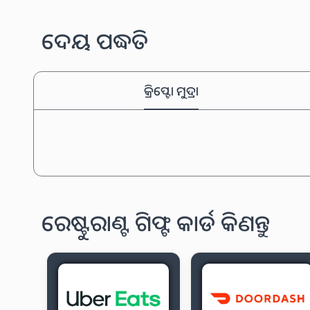
ଦେୟ ପଦ୍ଧତି
କ୍ରିପ୍ଟୋ ମୁଦ୍ରା
ରେଷ୍ଟୁରାଣ୍ଟ ଗିଫ୍ଟ କାର୍ଡ କିଣନ୍ତୁ