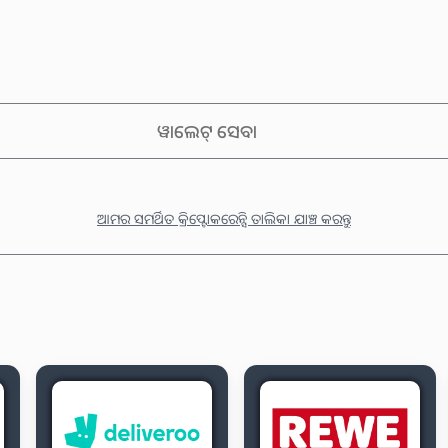
ୱାଲେଟ୍ ସେବା
ଆମର ସମର୍ଥିତ କ୍ରିପ୍ଟୋକରେନ୍ସି ତାଲିକା ଯାଞ୍ଚ କରନ୍ତୁ