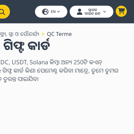
ସ୍ୱାଗତ
EN
ସାଇନ୍ ଇନ୍
ାସ୍ଥ୍ୟ, ସ୍ପା ଓ ସୌନ୍ଦର୍ଯ୍ୟ
QC Terme
ିଫ୍ଟ କାର୍ଡ
C, USDT, Solana କିମ୍ବା ଅନ୍ୟ 250ଟି କଏନ୍
ଫ୍ଟ କାର୍ଡ କିଣ। ପେମେଣ୍ଟ କରିବା ମାତ୍ରେ, ତୁମେ ତୁମର
ୁରନ୍ତ ପାଇଯିବ।