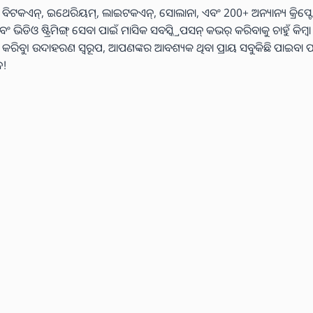
 ବିଟକଏନ୍, ଇଥେରିୟମ୍, ଲାଇଟକଏନ୍, ସୋଲାନା, ଏବଂ 200+ ଅନ୍ୟାନ୍ୟ କ୍ରିପ୍ଟୋ
ଓ ଷ୍ଟ୍ରିମିଙ୍ଗ୍ ସେବା ପାଇଁ ମାସିକ ସବସ୍କ୍ରିପସନ୍ କଭର୍ କରିବାକୁ ଚାହୁଁ କିମ୍ବ
୍ୟ କରିବୁ। ଉଦାହରଣ ସ୍ୱରୂପ, ଆପଣଙ୍କର ଆବଶ୍ୟକ ଥିବା ପ୍ରାୟ ସବୁକିଛି ପାଇବା ପ
େ!