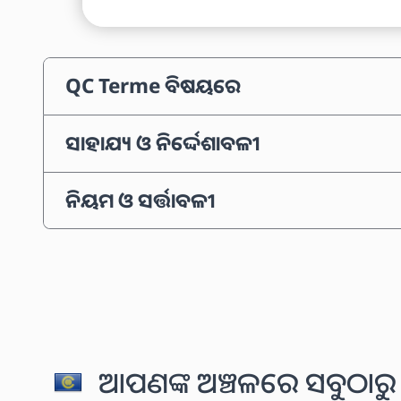
QC Terme ବିଷୟରେ
ସାହାଯ୍ୟ ଓ ନିର୍ଦ୍ଦେଶାବଳୀ
ନିୟମ ଓ ସର୍ତ୍ତାବଳୀ
ଆପଣଙ୍କ ଅଞ୍ଚଳରେ ସବୁଠାରୁ 