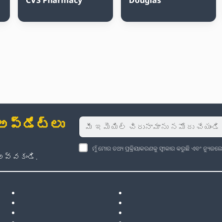
్‌డేట్‌లు
ମୁଁ ମୋର ତଥ୍ୟ ପ୍ରକ୍ରିୟାକରଣକୁ ସ୍ୱୀକାର କରୁଛି ଏବଂ ନ୍ୟୁ
అవ్వకండి.