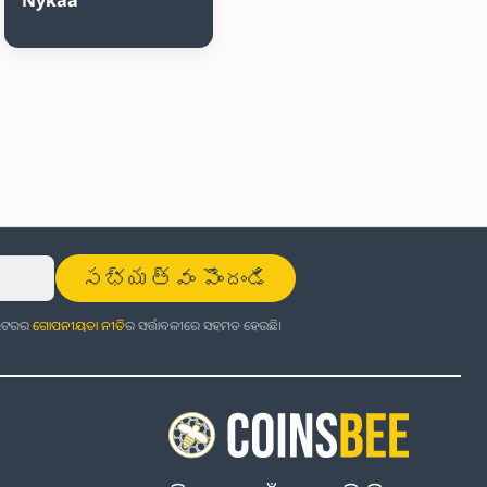
సభ్యత్వం పొందండి
ଜଲେଟରର
ଗୋପନୀୟତା ନୀତି
ର ସର୍ତ୍ତାବଳୀରେ ସହମତ ହେଉଛି।