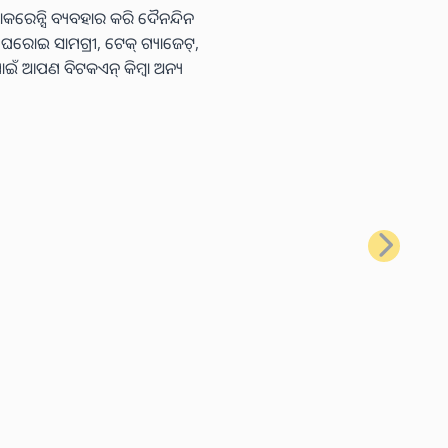
କରେନ୍ସି ବ୍ୟବହାର କରି ଦୈନନ୍ଦିନ
ା ଘରୋଇ ସାମଗ୍ରୀ, ଟେକ୍ ଗ୍ୟାଜେଟ୍,
ାଇଁ ଆପଣ ବିଟକଏନ୍ କିମ୍ବା ଅନ୍ୟ
ପରବର୍ତ୍ତୀ