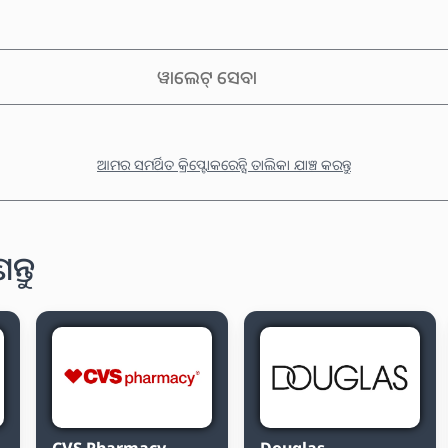
ୱାଲେଟ୍ ସେବା
ଆମର ସମର୍ଥିତ କ୍ରିପ୍ଟୋକରେନ୍ସି ତାଲିକା ଯାଞ୍ଚ କରନ୍ତୁ
ନ୍ତୁ
CVS Pharmacy
Douglas