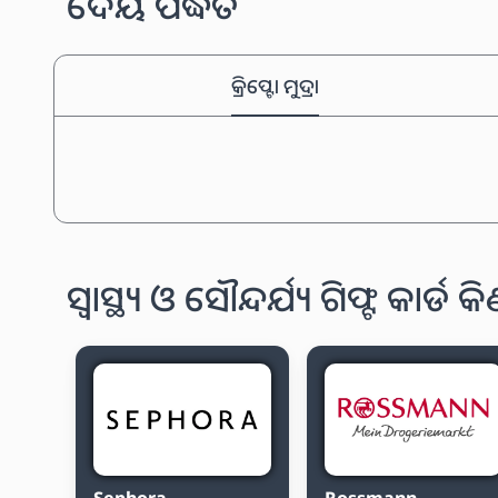
ଦେୟ ପଦ୍ଧତି
କ୍ରିପ୍ଟୋ ମୁଦ୍ରା
ସ୍ୱାସ୍ଥ୍ୟ ଓ ସୌନ୍ଦର୍ଯ୍ୟ ଗିଫ୍ଟ କାର୍ଡ କିଣ
Sephora
Rossmann