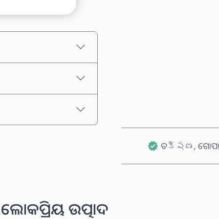
ଅନୁମାନିତ ମୂଲ୍ୟ
ତక్షణ, ଗୋପନୀ
ଲୋକପ୍ରିୟ ଉତ୍ପାଦ