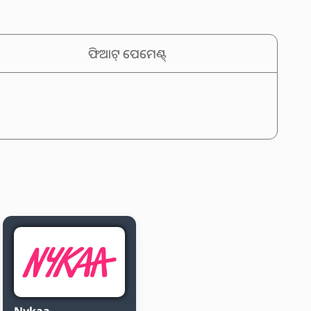
ଫିଆଟ୍ ପେମେଣ୍ଟ୍
Nykaa