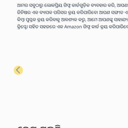
ଆମର ସବୁଠାରୁ ଲୋକପ୍ରିୟ ଗିଫ୍ଟ କାର୍ଡଗୁଡ଼ିକ ବ୍ୟବହାର କରି, ଆପଣ
ଜିନିଷର ଏକ ବ୍ୟାପକ ପରିସର କ୍ରୟ କରିପାରିବେ। ଆପଣ ସଙ୍ଗୀତ ଏବଂ ଭିଡି
କିମ୍ବା ପୁସ୍ତକ କ୍ରୟ କରିବାକୁ ଆବଶ୍ୟକ କରୁ, ଆମେ ଆପଣଙ୍କୁ ସାହାଯ
କ୍ରିପ୍ଟୋ ସହିତ ସହଜରେ ଏକ Amazon ଗିଫ୍ଟ କାର୍ଡ କ୍ରୟ କରିପାରିବ
ପୂର୍ବ