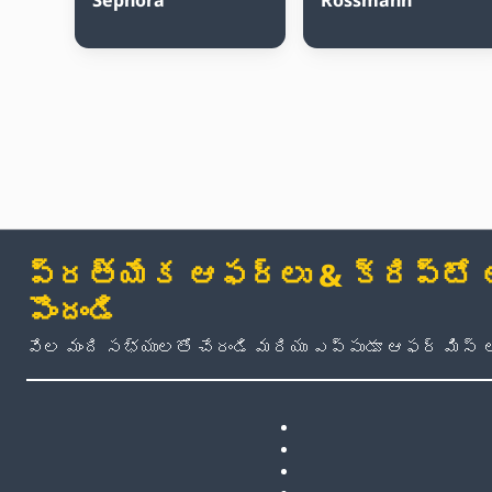
ప్రత్యేక ఆఫర్లు & క్రిప్టో అప
పొందండి
వేల మంది సభ్యులతో చేరండి మరియు ఎప్పుడూ ఆఫర్ మిస్ 