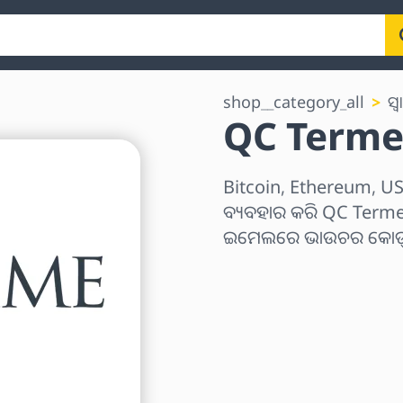
shop__category_all
ସ୍ୱ
QC Terme ଗ
Bitcoin, Ethereum, USD
ବ୍ୟବହାର କରି QC Terme ଗି
ଇମେଲରେ ଭାଉଚର କୋଡ୍ ତ
ଅଞ୍ଚଳ ବାଛନ୍ତୁ
ପରିମାଣ ଚୟନ କରନ୍ତୁ