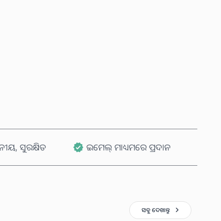
ବର୍ତ୍ତମାନ କିଣନ୍ତୁ
କାର୍ଟରେ ଯୋଗ କରନ୍ତୁ
ୟ, ସୁରକ୍ଷିତ
ଇମେଲ୍ ମାଧ୍ୟମରେ ପ୍ରଦାନ
ସବୁ ଦେଖାନ୍ତୁ