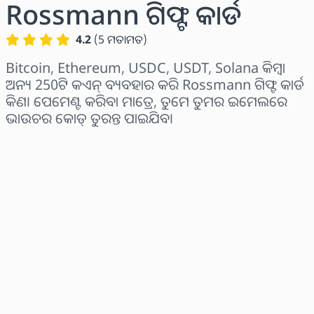
Rossmann ଗିଫ୍ଟ କାର୍ଡ
4.2
(
5
ମତାମତ
)
Bitcoin, Ethereum, USDC, USDT, Solana କିମ୍ବା
ଅନ୍ୟ 250ଟି କଏନ୍ ବ୍ୟବହାର କରି Rossmann ଗିଫ୍ଟ କାର୍ଡ
କିଣ। ପେମେଣ୍ଟ କରିବା ମାତ୍ରେ, ତୁମେ ତୁମର ଇମେଲରେ
ଭାଉଚର କୋଡ୍ ତୁରନ୍ତ ପାଇଯିବ।
ଅଞ୍ଚଳ ବାଛନ୍ତୁ
ପରିମାଣ ଚୟନ କରନ୍ତୁ
ଅନୁମାନିତ ମୂଲ୍ୟ