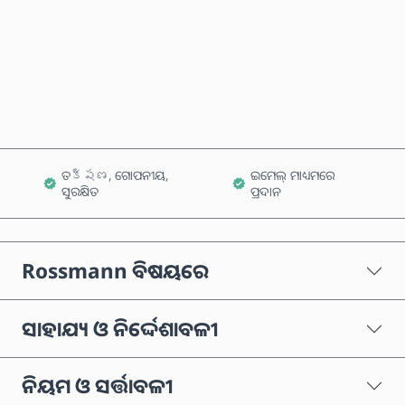
ବର୍ତ୍ତମାନ କିଣନ୍ତୁ
କାର୍ଟରେ ଯୋଗ କରନ୍ତୁ
ତక్షణ, ଗୋପନୀୟ,
ଇମେଲ୍ ମାଧ୍ୟମରେ
ସୁରକ୍ଷିତ
ପ୍ରଦାନ
Rossmann ବିଷୟରେ
ସାହାଯ୍ୟ ଓ ନିର୍ଦ୍ଦେଶାବଳୀ
ନିୟମ ଓ ସର୍ତ୍ତାବଳୀ