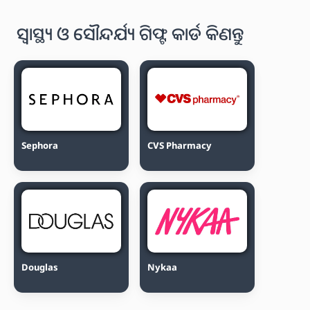
ସ୍ୱାସ୍ଥ୍ୟ ଓ ସୌନ୍ଦର୍ଯ୍ୟ ଗିଫ୍ଟ କାର୍ଡ କିଣନ୍ତୁ
Sephora
CVS Pharmacy
Douglas
Nykaa