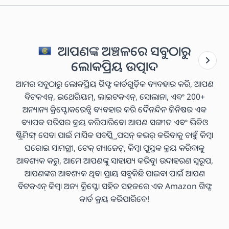
ଆପଣଙ୍କ ଅଞ୍ଚଳରେ ସବୁଠାରୁ
ଲୋକପ୍ରିୟ ଉତ୍ପାଦ
ଆମର ସବୁଠାରୁ ଲୋକପ୍ରିୟ ଗିଫ୍ଟ କାର୍ଡଗୁଡ଼ିକ ବ୍ୟବହାର କରି, ଆପଣ
ବିଟକଏନ୍, ଇଥେରିୟମ୍, ଲାଇଟକଏନ୍, ସୋଲାନା, ଏବଂ 200+
ଅନ୍ୟାନ୍ୟ କ୍ରିପ୍ଟୋକରେନ୍ସି ବ୍ୟବହାର କରି ଦୈନନ୍ଦିନ ଜିନିଷର ଏକ
ବ୍ୟାପକ ପରିସର କ୍ରୟ କରିପାରିବେ। ଆପଣ ସଙ୍ଗୀତ ଏବଂ ଭିଡିଓ
ଷ୍ଟ୍ରିମିଙ୍ଗ୍ ସେବା ପାଇଁ ମାସିକ ସବସ୍କ୍ରିପସନ୍ କଭର୍ କରିବାକୁ ଚାହୁଁ କିମ୍ବା
ଘରୋଇ ସାମଗ୍ରୀ, ଟେକ୍ ଗ୍ୟାଜେଟ୍, କିମ୍ବା ପୁସ୍ତକ କ୍ରୟ କରିବାକୁ
ଆବଶ୍ୟକ କରୁ, ଆମେ ଆପଣଙ୍କୁ ସାହାଯ୍ୟ କରିବୁ। ଉଦାହରଣ ସ୍ୱରୂପ,
ଆପଣଙ୍କର ଆବଶ୍ୟକ ଥିବା ପ୍ରାୟ ସବୁକିଛି ପାଇବା ପାଇଁ ଆପଣ
ବିଟକଏନ୍ କିମ୍ବା ଅନ୍ୟ କ୍ରିପ୍ଟୋ ସହିତ ସହଜରେ ଏକ Amazon ଗିଫ୍ଟ
କାର୍ଡ କ୍ରୟ କରିପାରିବେ!