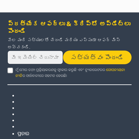
ప్రత్యేక ఆఫర్లు & క్రిప్టో అప్‌డేట్‌లు
పొందండి
వేల మంది సభ్యులతో చేరండి మరియు ఎప్పుడూ ఆఫర్ మిస్
అవ్వకండి.
సభ్యత్వం పొందండి
ମୁଁ ମୋର ତଥ୍ୟ ପ୍ରକ୍ରିୟାକରଣକୁ ସ୍ୱୀକାର କରୁଛି ଏବଂ ନ୍ୟୁଜଲେଟରର
ଗୋପନୀୟତା
ନୀତି
ର ସର୍ତ୍ତାବଳୀରେ ସହମତ ହେଉଛି।
ପ୍ରଚାର