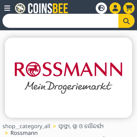
shop__category_all
ସ୍ୱାସ୍ଥ୍ୟ, ସ୍ପା ଓ ସୌନ୍ଦର୍ଯ୍ୟ
Rossmann