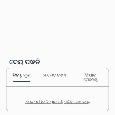
ଦେୟ ପଦ୍ଧତି
କ୍ରିପ୍ଟୋ ମୁଦ୍ରା
ୱାଲେଟ୍ ସେବା
ଫିଆଟ୍
ପେମେଣ୍ଟ୍
ଆମର ସମର୍ଥିତ କ୍ରିପ୍ଟୋକରେନ୍ସି ତାଲିକା ଯାଞ୍ଚ କରନ୍ତୁ