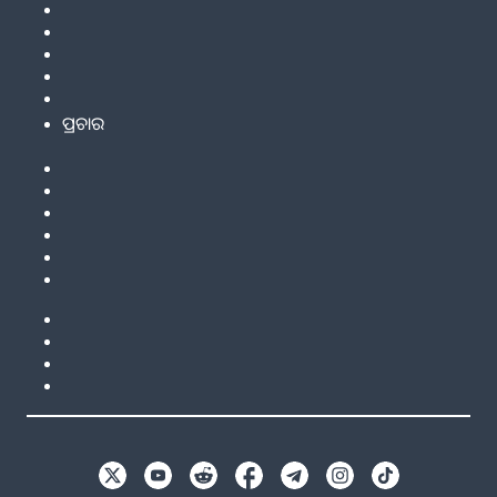
ପ୍ରଚାର