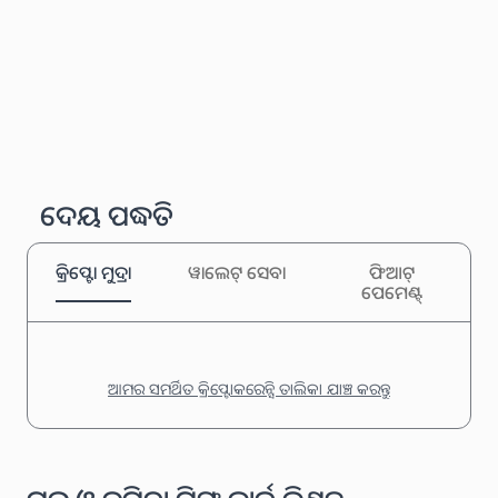
ଦେୟ ପଦ୍ଧତି
କ୍ରିପ୍ଟୋ ମୁଦ୍ରା
ୱାଲେଟ୍ ସେବା
ଫିଆଟ୍
ପେମେଣ୍ଟ୍
ଆମର ସମର୍ଥିତ କ୍ରିପ୍ଟୋକରେନ୍ସି ତାଲିକା ଯାଞ୍ଚ କରନ୍ତୁ