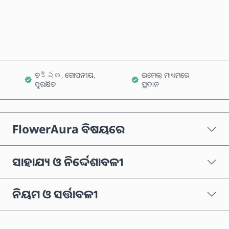
କାର୍ଟରେ ଯୋଗ କରନ୍ତୁ
ତక్షణ, ଗୋପନୀୟ,
ଇମେଲ୍ ମାଧ୍ୟମରେ
ସୁରକ୍ଷିତ
ପ୍ରଦାନ
FlowerAura ବିଷୟରେ
ସାହାଯ୍ୟ ଓ ନିର୍ଦ୍ଦେଶାବଳୀ
ନିୟମ ଓ ସର୍ତ୍ତାବଳୀ