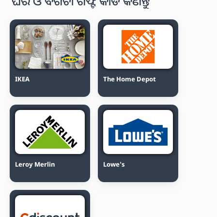
ଘର ଓ ବଗିଚା ଗିଫ୍ଟ କାର୍ଡ କିଣନ୍ତୁ
IKEA
The Home Depot
Leroy Merlin
Lowe's