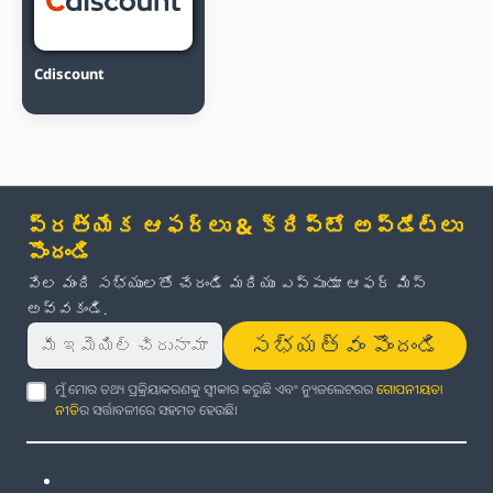
Cdiscount
ప్రత్యేక ఆఫర్లు & క్రిప్టో అప్‌డేట్‌లు
పొందండి
వేల మంది సభ్యులతో చేరండి మరియు ఎప్పుడూ ఆఫర్ మిస్
అవ్వకండి.
సభ్యత్వం పొందండి
ମୁଁ ମୋର ତଥ୍ୟ ପ୍ରକ୍ରିୟାକରଣକୁ ସ୍ୱୀକାର କରୁଛି ଏବଂ ନ୍ୟୁଜଲେଟରର
ଗୋପନୀୟତା
ନୀତି
ର ସର୍ତ୍ତାବଳୀରେ ସହମତ ହେଉଛି।