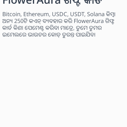
Bitcoin, Ethereum, USDC, USDT, Solana କିମ୍ବା
ଅନ୍ୟ 250ଟି କଏନ୍ ବ୍ୟବହାର କରି FlowerAura ଗିଫ୍ଟ
କାର୍ଡ କିଣ। ପେମେଣ୍ଟ କରିବା ମାତ୍ରେ, ତୁମେ ତୁମର
ଇମେଲରେ ଭାଉଚର କୋଡ୍ ତୁରନ୍ତ ପାଇଯିବ।
ଅଞ୍ଚଳ ବାଛନ୍ତୁ
ପରିମାଣ ଚୟନ କରନ୍ତୁ
ଅନୁମାନିତ ମୂଲ୍ୟ
ବର୍ତ୍ତମାନ କିଣନ୍ତୁ