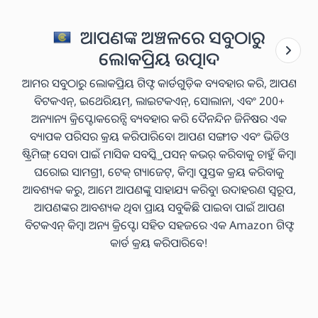
ଆପଣଙ୍କ ଅଞ୍ଚଳରେ ସବୁଠାରୁ
ଲୋକପ୍ରିୟ ଉତ୍ପାଦ
ଆମର ସବୁଠାରୁ ଲୋକପ୍ରିୟ ଗିଫ୍ଟ କାର୍ଡଗୁଡ଼ିକ ବ୍ୟବହାର କରି, ଆପଣ
ବିଟକଏନ୍, ଇଥେରିୟମ୍, ଲାଇଟକଏନ୍, ସୋଲାନା, ଏବଂ 200+
ଅନ୍ୟାନ୍ୟ କ୍ରିପ୍ଟୋକରେନ୍ସି ବ୍ୟବହାର କରି ଦୈନନ୍ଦିନ ଜିନିଷର ଏକ
ବ୍ୟାପକ ପରିସର କ୍ରୟ କରିପାରିବେ। ଆପଣ ସଙ୍ଗୀତ ଏବଂ ଭିଡିଓ
ଷ୍ଟ୍ରିମିଙ୍ଗ୍ ସେବା ପାଇଁ ମାସିକ ସବସ୍କ୍ରିପସନ୍ କଭର୍ କରିବାକୁ ଚାହୁଁ କିମ୍ବା
ଘରୋଇ ସାମଗ୍ରୀ, ଟେକ୍ ଗ୍ୟାଜେଟ୍, କିମ୍ବା ପୁସ୍ତକ କ୍ରୟ କରିବାକୁ
ଆବଶ୍ୟକ କରୁ, ଆମେ ଆପଣଙ୍କୁ ସାହାଯ୍ୟ କରିବୁ। ଉଦାହରଣ ସ୍ୱରୂପ,
ଆପଣଙ୍କର ଆବଶ୍ୟକ ଥିବା ପ୍ରାୟ ସବୁକିଛି ପାଇବା ପାଇଁ ଆପଣ
ବିଟକଏନ୍ କିମ୍ବା ଅନ୍ୟ କ୍ରିପ୍ଟୋ ସହିତ ସହଜରେ ଏକ Amazon ଗିଫ୍ଟ
କାର୍ଡ କ୍ରୟ କରିପାରିବେ!