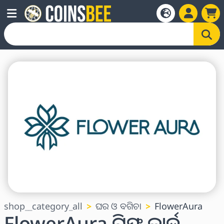
shop__category_all
ଘର ଓ ବଗିଚା
FlowerAura
FlowerAura ଗିଫ୍ଟ କାର୍ଡ