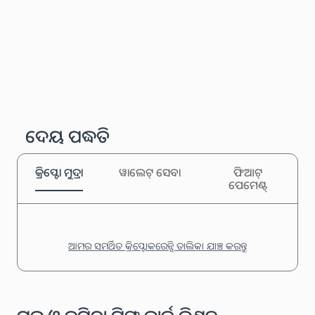
ଦେୟ ପଦ୍ଧତି
କ୍ରିପ୍ଟୋ ମୁଦ୍ରା
ୱାଲେଟ୍ ସେବା
ଫିଆଟ୍
ପେମେଣ୍ଟ୍
ଆମର ସମର୍ଥିତ କ୍ରିପ୍ଟୋକରେନ୍ସି ତାଲିକା ଯାଞ୍ଚ କରନ୍ତୁ