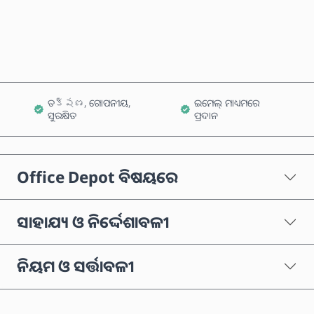
କାର୍ଟରେ ଯୋଗ କରନ୍ତୁ
ତక్షణ, ଗୋପନୀୟ,
ଇମେଲ୍ ମାଧ୍ୟମରେ
ସୁରକ୍ଷିତ
ପ୍ରଦାନ
Office Depot ବିଷୟରେ
ସାହାଯ୍ୟ ଓ ନିର୍ଦ୍ଦେଶାବଳୀ
ନିୟମ ଓ ସର୍ତ୍ତାବଳୀ