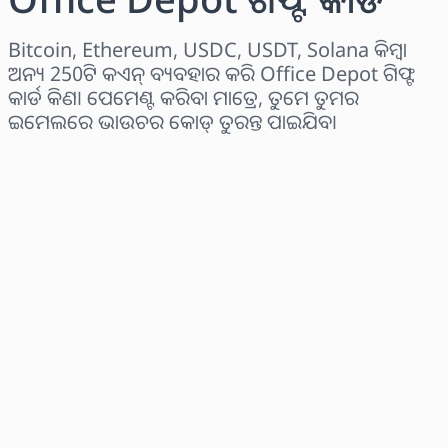
Bitcoin, Ethereum, USDC, USDT, Solana କିମ୍ବା
ଅନ୍ୟ 250ଟି କଏନ୍ ବ୍ୟବହାର କରି Office Depot ଗିଫ୍ଟ
କାର୍ଡ କିଣ। ପେମେଣ୍ଟ କରିବା ମାତ୍ରେ, ତୁମେ ତୁମର
ଇମେଲରେ ଭାଉଚର କୋଡ୍ ତୁରନ୍ତ ପାଇଯିବ।
ଅଞ୍ଚଳ ବାଛନ୍ତୁ
ପରିମାଣ ଚୟନ କରନ୍ତୁ
ଅନୁମାନିତ ମୂଲ୍ୟ
ବର୍ତ୍ତମାନ କିଣନ୍ତୁ