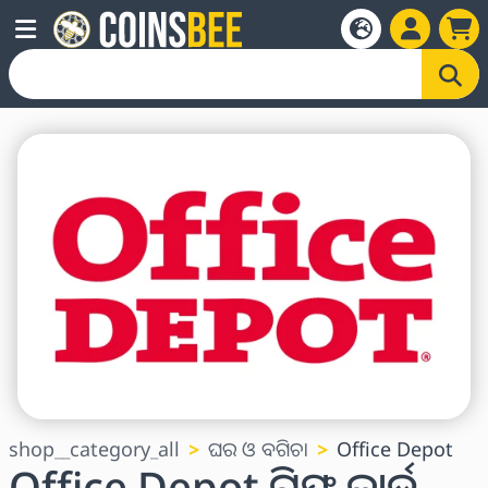
shop__category_all
ଘର ଓ ବଗିଚା
Office Depot
Office Depot ଗିଫ୍ଟ କାର୍ଡ