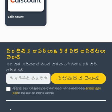
Cdiscount
ప్రత్యేక ఆఫర్లు & క్రిప్టో అప్‌డేట్‌లు
పొందండి
వేల మంది సభ్యులతో చేరండి మరియు ఎప్పుడూ ఆఫర్ మిస్
అవ్వకండి.
సభ్యత్వం పొందండి
ମୁଁ ମୋର ତଥ୍ୟ ପ୍ରକ୍ରିୟାକରଣକୁ ସ୍ୱୀକାର କରୁଛି ଏବଂ ନ୍ୟୁଜଲେଟରର
ଗୋପନୀୟତା
ନୀତି
ର ସର୍ତ୍ତାବଳୀରେ ସହମତ ହେଉଛି।