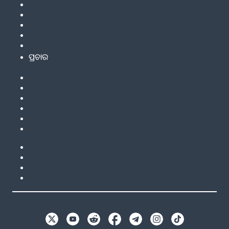
ପ୍ରଚାର