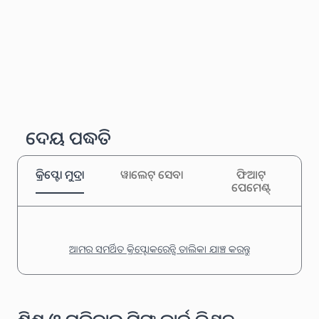
ଦେୟ ପଦ୍ଧତି
କ୍ରିପ୍ଟୋ ମୁଦ୍ରା
ୱାଲେଟ୍ ସେବା
ଫିଆଟ୍
ପେମେଣ୍ଟ୍
ଆମର ସମର୍ଥିତ କ୍ରିପ୍ଟୋକରେନ୍ସି ତାଲିକା ଯାଞ୍ଚ କରନ୍ତୁ