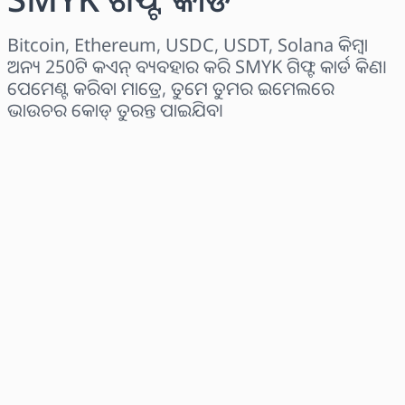
Bitcoin, Ethereum, USDC, USDT, Solana କିମ୍ବା
ଅନ୍ୟ 250ଟି କଏନ୍ ବ୍ୟବହାର କରି SMYK ଗିଫ୍ଟ କାର୍ଡ କିଣ।
ପେମେଣ୍ଟ କରିବା ମାତ୍ରେ, ତୁମେ ତୁମର ଇମେଲରେ
ଭାଉଚର କୋଡ୍ ତୁରନ୍ତ ପାଇଯିବ।
ଅଞ୍ଚଳ ବାଛନ୍ତୁ
ପରିମାଣ ଚୟନ କରନ୍ତୁ
ଅନୁମାନିତ ମୂଲ୍ୟ
ବର୍ତ୍ତମାନ କିଣନ୍ତୁ