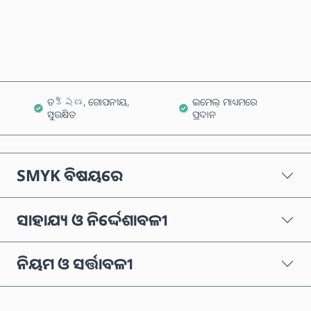
କାର୍ଟରେ ଯୋଗ କରନ୍ତୁ
ତక్షణ, ଗୋପନୀୟ,
ଇମେଲ୍ ମାଧ୍ୟମରେ
ସୁରକ୍ଷିତ
ପ୍ରଦାନ
SMYK ବିଷୟରେ
ସାହାଯ୍ୟ ଓ ନିର୍ଦ୍ଦେଶାବଳୀ
ନିୟମ ଓ ସର୍ତ୍ତାବଳୀ