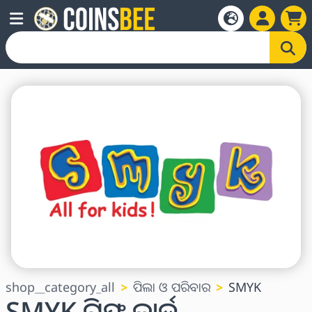
shop__category_all
ପିଲା ଓ ପରିବାର
SMYK
SMYK ଗିଫ୍ଟ କାର୍ଡ