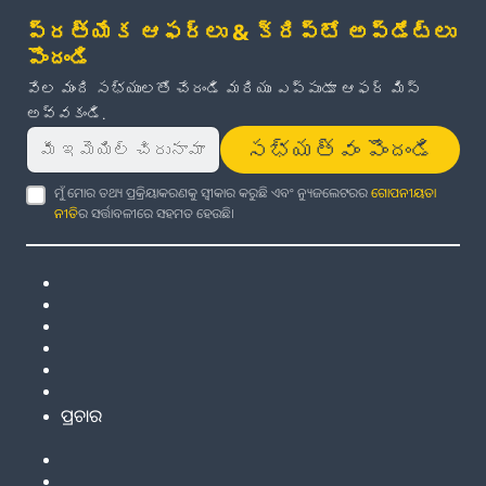
ప్రత్యేక ఆఫర్లు & క్రిప్టో అప్‌డేట్‌లు
పొందండి
వేల మంది సభ్యులతో చేరండి మరియు ఎప్పుడూ ఆఫర్ మిస్
అవ్వకండి.
సభ్యత్వం పొందండి
ମୁଁ ମୋର ତଥ୍ୟ ପ୍ରକ୍ରିୟାକରଣକୁ ସ୍ୱୀକାର କରୁଛି ଏବଂ ନ୍ୟୁଜଲେଟରର
ଗୋପନୀୟତା
ନୀତି
ର ସର୍ତ୍ତାବଳୀରେ ସହମତ ହେଉଛି।
ପ୍ରଚାର