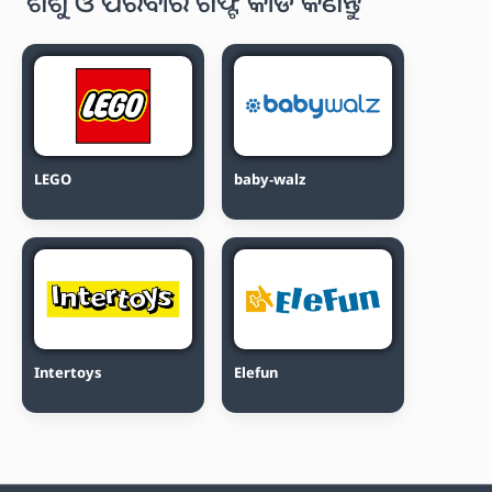
ଶିଶୁ ଓ ପରିବାର ଗିଫ୍ଟ କାର୍ଡ କିଣନ୍ତୁ
LEGO
baby-walz
Intertoys
Elefun