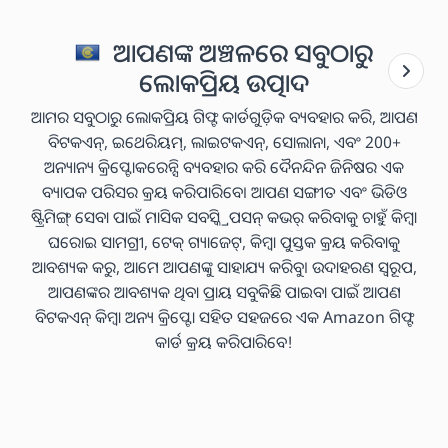
ଆପଣଙ୍କ ଅଞ୍ଚଳରେ ସବୁଠାରୁ
ଲୋକପ୍ରିୟ ଉତ୍ପାଦ
ଆମର ସବୁଠାରୁ ଲୋକପ୍ରିୟ ଗିଫ୍ଟ କାର୍ଡଗୁଡ଼ିକ ବ୍ୟବହାର କରି, ଆପଣ
ବିଟକଏନ୍, ଇଥେରିୟମ୍, ଲାଇଟକଏନ୍, ସୋଲାନା, ଏବଂ 200+
ଅନ୍ୟାନ୍ୟ କ୍ରିପ୍ଟୋକରେନ୍ସି ବ୍ୟବହାର କରି ଦୈନନ୍ଦିନ ଜିନିଷର ଏକ
ବ୍ୟାପକ ପରିସର କ୍ରୟ କରିପାରିବେ। ଆପଣ ସଙ୍ଗୀତ ଏବଂ ଭିଡିଓ
ଷ୍ଟ୍ରିମିଙ୍ଗ୍ ସେବା ପାଇଁ ମାସିକ ସବସ୍କ୍ରିପସନ୍ କଭର୍ କରିବାକୁ ଚାହୁଁ କିମ୍ବା
ଘରୋଇ ସାମଗ୍ରୀ, ଟେକ୍ ଗ୍ୟାଜେଟ୍, କିମ୍ବା ପୁସ୍ତକ କ୍ରୟ କରିବାକୁ
ଆବଶ୍ୟକ କରୁ, ଆମେ ଆପଣଙ୍କୁ ସାହାଯ୍ୟ କରିବୁ। ଉଦାହରଣ ସ୍ୱରୂପ,
ଆପଣଙ୍କର ଆବଶ୍ୟକ ଥିବା ପ୍ରାୟ ସବୁକିଛି ପାଇବା ପାଇଁ ଆପଣ
ବିଟକଏନ୍ କିମ୍ବା ଅନ୍ୟ କ୍ରିପ୍ଟୋ ସହିତ ସହଜରେ ଏକ Amazon ଗିଫ୍ଟ
କାର୍ଡ କ୍ରୟ କରିପାରିବେ!