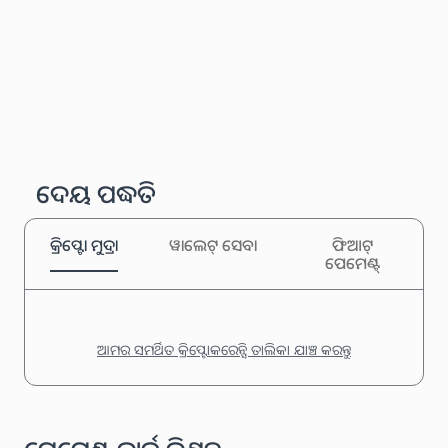
ଦେୟ ପଦ୍ଧତି
କ୍ରିପ୍ଟୋ ମୁଦ୍ରା
ୱାଲେଟ୍ ସେବା
ଫିଆଟ୍
ପେମେଣ୍ଟ୍
ଆମର ସମର୍ଥିତ କ୍ରିପ୍ଟୋକରେନ୍ସି ତାଲିକା ଯାଞ୍ଚ କରନ୍ତୁ