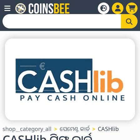
shop__category_all
ପେମେଣ୍ଟ କାର୍ଡ
CASHlib
CASHlib ଗିଫ୍ଟ କାର୍ଡ