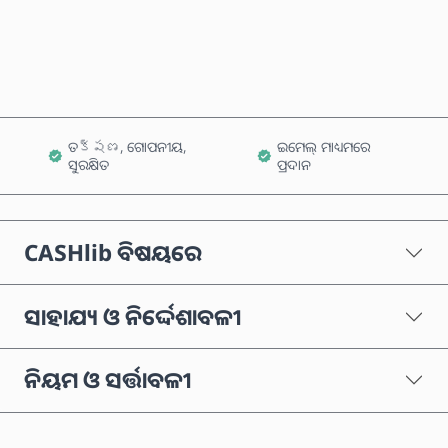
କାର୍ଟରେ ଯୋଗ କରନ୍ତୁ
ତక్షణ, ଗୋପନୀୟ,
ଇମେଲ୍ ମାଧ୍ୟମରେ
ସୁରକ୍ଷିତ
ପ୍ରଦାନ
CASHlib ବିଷୟରେ
ସାହାଯ୍ୟ ଓ ନିର୍ଦ୍ଦେଶାବଳୀ
ନିୟମ ଓ ସର୍ତ୍ତାବଳୀ