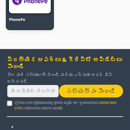
PhonePe
ప్రత్యేక ఆఫర్లు & క్రిప్టో అప్‌డేట్‌లు
పొందండి
వేల మంది సభ్యులతో చేరండి మరియు ఎప్పుడూ ఆఫర్ మిస్
అవ్వకండి.
సభ్యత్వం పొందండి
ମୁଁ ମୋର ତଥ୍ୟ ପ୍ରକ୍ରିୟାକରଣକୁ ସ୍ୱୀକାର କରୁଛି ଏବଂ ନ୍ୟୁଜଲେଟରର
ଗୋପନୀୟତା
ନୀତି
ର ସର୍ତ୍ତାବଳୀରେ ସହମତ ହେଉଛି।