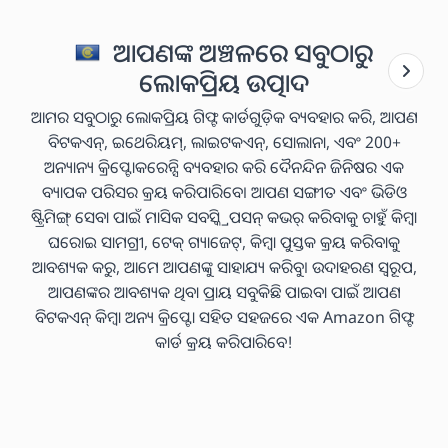
ଆପଣଙ୍କ ଅଞ୍ଚଳରେ ସବୁଠାରୁ
ଲୋକପ୍ରିୟ ଉତ୍ପାଦ
ଆମର ସବୁଠାରୁ ଲୋକପ୍ରିୟ ଗିଫ୍ଟ କାର୍ଡଗୁଡ଼ିକ ବ୍ୟବହାର କରି, ଆପଣ
ବିଟକଏନ୍, ଇଥେରିୟମ୍, ଲାଇଟକଏନ୍, ସୋଲାନା, ଏବଂ 200+
ଅନ୍ୟାନ୍ୟ କ୍ରିପ୍ଟୋକରେନ୍ସି ବ୍ୟବହାର କରି ଦୈନନ୍ଦିନ ଜିନିଷର ଏକ
ବ୍ୟାପକ ପରିସର କ୍ରୟ କରିପାରିବେ। ଆପଣ ସଙ୍ଗୀତ ଏବଂ ଭିଡିଓ
ଷ୍ଟ୍ରିମିଙ୍ଗ୍ ସେବା ପାଇଁ ମାସିକ ସବସ୍କ୍ରିପସନ୍ କଭର୍ କରିବାକୁ ଚାହୁଁ କିମ୍ବା
ଘରୋଇ ସାମଗ୍ରୀ, ଟେକ୍ ଗ୍ୟାଜେଟ୍, କିମ୍ବା ପୁସ୍ତକ କ୍ରୟ କରିବାକୁ
ଆବଶ୍ୟକ କରୁ, ଆମେ ଆପଣଙ୍କୁ ସାହାଯ୍ୟ କରିବୁ। ଉଦାହରଣ ସ୍ୱରୂପ,
ଆପଣଙ୍କର ଆବଶ୍ୟକ ଥିବା ପ୍ରାୟ ସବୁକିଛି ପାଇବା ପାଇଁ ଆପଣ
ବିଟକଏନ୍ କିମ୍ବା ଅନ୍ୟ କ୍ରିପ୍ଟୋ ସହିତ ସହଜରେ ଏକ Amazon ଗିଫ୍ଟ
କାର୍ଡ କ୍ରୟ କରିପାରିବେ!