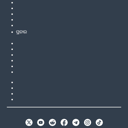
ପ୍ରଚାର