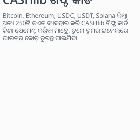
Bitcoin, Ethereum, USDC, USDT, Solana କିମ୍ବା
ଅନ୍ୟ 250ଟି କଏନ୍ ବ୍ୟବହାର କରି CASHlib ଗିଫ୍ଟ କାର୍ଡ
କିଣ। ପେମେଣ୍ଟ କରିବା ମାତ୍ରେ, ତୁମେ ତୁମର ଇମେଲରେ
ଭାଉଚର କୋଡ୍ ତୁରନ୍ତ ପାଇଯିବ।
ଅଞ୍ଚଳ ବାଛନ୍ତୁ
ପରିମାଣ ଚୟନ କରନ୍ତୁ
ଅନୁମାନିତ ମୂଲ୍ୟ
ବର୍ତ୍ତମାନ କିଣନ୍ତୁ