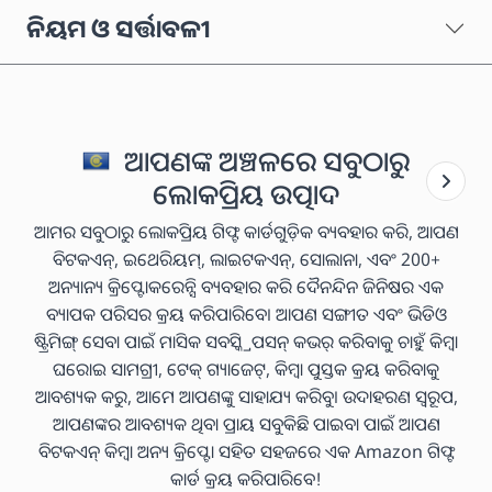
ନିୟମ ଓ ସର୍ତ୍ତାବଳୀ
ଆପଣଙ୍କ ଅଞ୍ଚଳରେ ସବୁଠାରୁ
ଲୋକପ୍ରିୟ ଉତ୍ପାଦ
ଆମର ସବୁଠାରୁ ଲୋକପ୍ରିୟ ଗିଫ୍ଟ କାର୍ଡଗୁଡ଼ିକ ବ୍ୟବହାର କରି, ଆପଣ
ବିଟକଏନ୍, ଇଥେରିୟମ୍, ଲାଇଟକଏନ୍, ସୋଲାନା, ଏବଂ 200+
ଅନ୍ୟାନ୍ୟ କ୍ରିପ୍ଟୋକରେନ୍ସି ବ୍ୟବହାର କରି ଦୈନନ୍ଦିନ ଜିନିଷର ଏକ
ବ୍ୟାପକ ପରିସର କ୍ରୟ କରିପାରିବେ। ଆପଣ ସଙ୍ଗୀତ ଏବଂ ଭିଡିଓ
ଷ୍ଟ୍ରିମିଙ୍ଗ୍ ସେବା ପାଇଁ ମାସିକ ସବସ୍କ୍ରିପସନ୍ କଭର୍ କରିବାକୁ ଚାହୁଁ କିମ୍ବା
ଘରୋଇ ସାମଗ୍ରୀ, ଟେକ୍ ଗ୍ୟାଜେଟ୍, କିମ୍ବା ପୁସ୍ତକ କ୍ରୟ କରିବାକୁ
ଆବଶ୍ୟକ କରୁ, ଆମେ ଆପଣଙ୍କୁ ସାହାଯ୍ୟ କରିବୁ। ଉଦାହରଣ ସ୍ୱରୂପ,
ଆପଣଙ୍କର ଆବଶ୍ୟକ ଥିବା ପ୍ରାୟ ସବୁକିଛି ପାଇବା ପାଇଁ ଆପଣ
ବିଟକଏନ୍ କିମ୍ବା ଅନ୍ୟ କ୍ରିପ୍ଟୋ ସହିତ ସହଜରେ ଏକ Amazon ଗିଫ୍ଟ
କାର୍ଡ କ୍ରୟ କରିପାରିବେ!