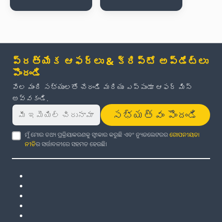
ప్రత్యేక ఆఫర్లు & క్రిప్టో అప్‌డేట్‌లు
పొందండి
వేల మంది సభ్యులతో చేరండి మరియు ఎప్పుడూ ఆఫర్ మిస్
అవ్వకండి.
సభ్యత్వం పొందండి
ମୁଁ ମୋର ତଥ୍ୟ ପ୍ରକ୍ରିୟାକରଣକୁ ସ୍ୱୀକାର କରୁଛି ଏବଂ ନ୍ୟୁଜଲେଟରର
ଗୋପନୀୟତା
ନୀତି
ର ସର୍ତ୍ତାବଳୀରେ ସହମତ ହେଉଛି।