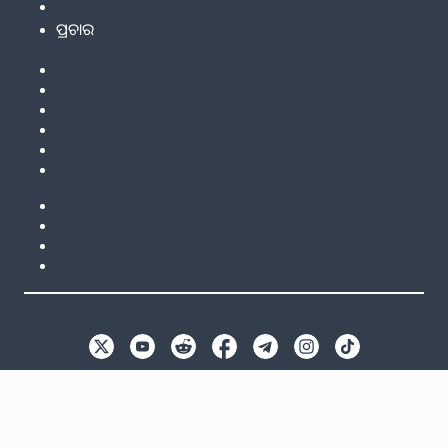
ପ୍ରଚାର
EN
GB