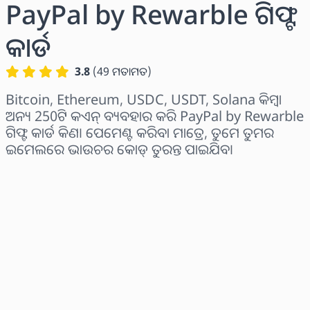
PayPal by Rewarble ଗିଫ୍ଟ
କାର୍ଡ
3.8
(
49
ମତାମତ
)
Bitcoin, Ethereum, USDC, USDT, Solana କିମ୍ବା
ଅନ୍ୟ 250ଟି କଏନ୍ ବ୍ୟବହାର କରି PayPal by Rewarble
ଗିଫ୍ଟ କାର୍ଡ କିଣ। ପେମେଣ୍ଟ କରିବା ମାତ୍ରେ, ତୁମେ ତୁମର
ଇମେଲରେ ଭାଉଚର କୋଡ୍ ତୁରନ୍ତ ପାଇଯିବ।
ଅଞ୍ଚଳ ବାଛନ୍ତୁ
ପରିମାଣ ଚୟନ କରନ୍ତୁ
ଅନୁମାନିତ ମୂଲ୍ୟ