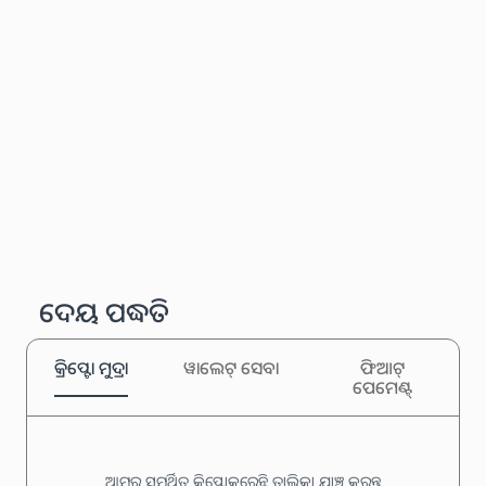
ଦେୟ ପଦ୍ଧତି
କ୍ରିପ୍ଟୋ ମୁଦ୍ରା
ୱାଲେଟ୍ ସେବା
ଫିଆଟ୍
ପେମେଣ୍ଟ୍
ଆମର ସମର୍ଥିତ କ୍ରିପ୍ଟୋକରେନ୍ସି ତାଲିକା ଯାଞ୍ଚ କରନ୍ତୁ