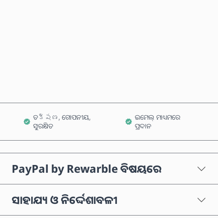
ବର୍ତ୍ତମାନ କିଣନ୍ତୁ
କାର୍ଟରେ ଯୋଗ କରନ୍ତୁ
ତక్షణ, ଗୋପନୀୟ,
ଇମେଲ୍ ମାଧ୍ୟମରେ
ସୁରକ୍ଷିତ
ପ୍ରଦାନ
PayPal by Rewarble ବିଷୟରେ
ସାହାଯ୍ୟ ଓ ନିର୍ଦ୍ଦେଶାବଳୀ