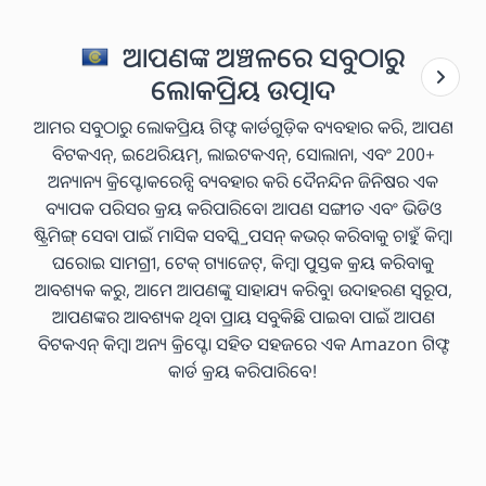
ଆପଣଙ୍କ ଅଞ୍ଚଳରେ ସବୁଠାରୁ
ଲୋକପ୍ରିୟ ଉତ୍ପାଦ
ଆମର ସବୁଠାରୁ ଲୋକପ୍ରିୟ ଗିଫ୍ଟ କାର୍ଡଗୁଡ଼ିକ ବ୍ୟବହାର କରି, ଆପଣ
ବିଟକଏନ୍, ଇଥେରିୟମ୍, ଲାଇଟକଏନ୍, ସୋଲାନା, ଏବଂ 200+
ଅନ୍ୟାନ୍ୟ କ୍ରିପ୍ଟୋକରେନ୍ସି ବ୍ୟବହାର କରି ଦୈନନ୍ଦିନ ଜିନିଷର ଏକ
ବ୍ୟାପକ ପରିସର କ୍ରୟ କରିପାରିବେ। ଆପଣ ସଙ୍ଗୀତ ଏବଂ ଭିଡିଓ
ଷ୍ଟ୍ରିମିଙ୍ଗ୍ ସେବା ପାଇଁ ମାସିକ ସବସ୍କ୍ରିପସନ୍ କଭର୍ କରିବାକୁ ଚାହୁଁ କିମ୍ବା
ଘରୋଇ ସାମଗ୍ରୀ, ଟେକ୍ ଗ୍ୟାଜେଟ୍, କିମ୍ବା ପୁସ୍ତକ କ୍ରୟ କରିବାକୁ
ଆବଶ୍ୟକ କରୁ, ଆମେ ଆପଣଙ୍କୁ ସାହାଯ୍ୟ କରିବୁ। ଉଦାହରଣ ସ୍ୱରୂପ,
ଆପଣଙ୍କର ଆବଶ୍ୟକ ଥିବା ପ୍ରାୟ ସବୁକିଛି ପାଇବା ପାଇଁ ଆପଣ
ବିଟକଏନ୍ କିମ୍ବା ଅନ୍ୟ କ୍ରିପ୍ଟୋ ସହିତ ସହଜରେ ଏକ Amazon ଗିଫ୍ଟ
କାର୍ଡ କ୍ରୟ କରିପାରିବେ!