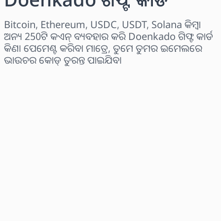
Bitcoin, Ethereum, USDC, USDT, Solana କିମ୍ବା
ଅନ୍ୟ 250ଟି କଏନ୍ ବ୍ୟବହାର କରି Doenkado ଗିଫ୍ଟ କାର୍ଡ
କିଣ। ପେମେଣ୍ଟ କରିବା ମାତ୍ରେ, ତୁମେ ତୁମର ଇମେଲରେ
ଭାଉଚର କୋଡ୍ ତୁରନ୍ତ ପାଇଯିବ।
ଅଞ୍ଚଳ ବାଛନ୍ତୁ
ପରିମାଣ ଚୟନ କରନ୍ତୁ
ଅନୁମାନିତ ମୂଲ୍ୟ
ବର୍ତ୍ତମାନ କିଣନ୍ତୁ