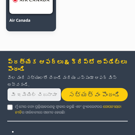
Air Canada
ప్రత్యేక ఆఫర్లు & క్రిప్టో అప్‌డేట్‌లు
పొందండి
వేల మంది సభ్యులతో చేరండి మరియు ఎప్పుడూ ఆఫర్ మిస్
అవ్వకండి.
సభ్యత్వం పొందండి
ମୁଁ ମୋର ତଥ୍ୟ ପ୍ରକ୍ରିୟାକରଣକୁ ସ୍ୱୀକାର କରୁଛି ଏବଂ ନ୍ୟୁଜଲେଟରର
ଗୋପନୀୟତା
ନୀତି
ର ସର୍ତ୍ତାବଳୀରେ ସହମତ ହେଉଛି।