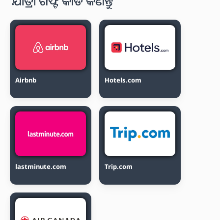
ଯାତ୍ରା ଗିଫ୍ଟ କାର୍ଡ କିଣନ୍ତୁ
Airbnb
Hotels.com
lastminute.com
Trip.com