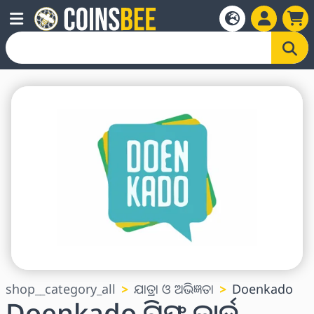
shop__category_all
ଯାତ୍ରା ଓ ଅଭିଜ୍ଞତା
Doenkado
Doenkado ଗିଫ୍ଟ କାର୍ଡ