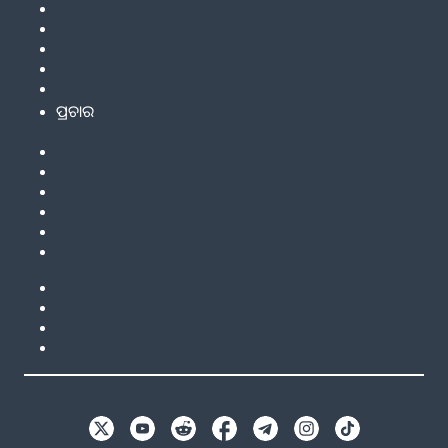
ପ୍ରଚାର