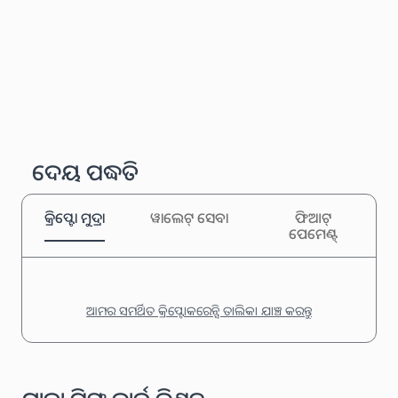
ଦେୟ ପଦ୍ଧତି
କ୍ରିପ୍ଟୋ ମୁଦ୍ରା
ୱାଲେଟ୍ ସେବା
ଫିଆଟ୍
ପେମେଣ୍ଟ୍
ଆମର ସମର୍ଥିତ କ୍ରିପ୍ଟୋକରେନ୍ସି ତାଲିକା ଯାଞ୍ଚ କରନ୍ତୁ