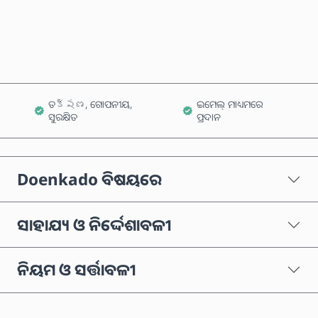
କାର୍ଟରେ ଯୋଗ କରନ୍ତୁ
ତక్షణ, ଗୋପନୀୟ,
ଇମେଲ୍ ମାଧ୍ୟମରେ
ସୁରକ୍ଷିତ
ପ୍ରଦାନ
Doenkado ବିଷୟରେ
ସାହାଯ୍ୟ ଓ ନିର୍ଦ୍ଦେଶାବଳୀ
ନିୟମ ଓ ସର୍ତ୍ତାବଳୀ