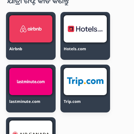
ଯାତ୍ରା ଗିଫ୍ଟ କାର୍ଡ କିଣନ୍ତୁ
Airbnb
Hotels.com
lastminute.com
Trip.com