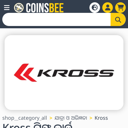
shop__category_all
ଯାତ୍ରା ଓ ଅଭିଜ୍ଞତା
Kross
Kross ଗିଫ୍ଟ କାର୍ଡ