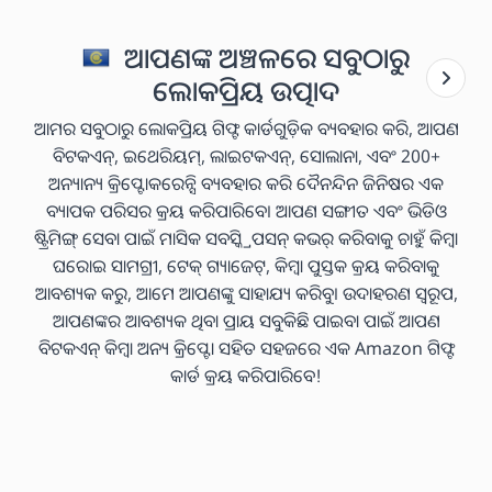
ଆପଣଙ୍କ ଅଞ୍ଚଳରେ ସବୁଠାରୁ
ଲୋକପ୍ରିୟ ଉତ୍ପାଦ
ଆମର ସବୁଠାରୁ ଲୋକପ୍ରିୟ ଗିଫ୍ଟ କାର୍ଡଗୁଡ଼ିକ ବ୍ୟବହାର କରି, ଆପଣ
ବିଟକଏନ୍, ଇଥେରିୟମ୍, ଲାଇଟକଏନ୍, ସୋଲାନା, ଏବଂ 200+
ଅନ୍ୟାନ୍ୟ କ୍ରିପ୍ଟୋକରେନ୍ସି ବ୍ୟବହାର କରି ଦୈନନ୍ଦିନ ଜିନିଷର ଏକ
ବ୍ୟାପକ ପରିସର କ୍ରୟ କରିପାରିବେ। ଆପଣ ସଙ୍ଗୀତ ଏବଂ ଭିଡିଓ
ଷ୍ଟ୍ରିମିଙ୍ଗ୍ ସେବା ପାଇଁ ମାସିକ ସବସ୍କ୍ରିପସନ୍ କଭର୍ କରିବାକୁ ଚାହୁଁ କିମ୍ବା
ଘରୋଇ ସାମଗ୍ରୀ, ଟେକ୍ ଗ୍ୟାଜେଟ୍, କିମ୍ବା ପୁସ୍ତକ କ୍ରୟ କରିବାକୁ
ଆବଶ୍ୟକ କରୁ, ଆମେ ଆପଣଙ୍କୁ ସାହାଯ୍ୟ କରିବୁ। ଉଦାହରଣ ସ୍ୱରୂପ,
ଆପଣଙ୍କର ଆବଶ୍ୟକ ଥିବା ପ୍ରାୟ ସବୁକିଛି ପାଇବା ପାଇଁ ଆପଣ
ବିଟକଏନ୍ କିମ୍ବା ଅନ୍ୟ କ୍ରିପ୍ଟୋ ସହିତ ସହଜରେ ଏକ Amazon ଗିଫ୍ଟ
କାର୍ଡ କ୍ରୟ କରିପାରିବେ!