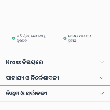
କାର୍ଟରେ ଯୋଗ କରନ୍ତୁ
ତక్షణ, ଗୋପନୀୟ,
ଇମେଲ୍ ମାଧ୍ୟମରେ
ସୁରକ୍ଷିତ
ପ୍ରଦାନ
Kross ବିଷୟରେ
ସାହାଯ୍ୟ ଓ ନିର୍ଦ୍ଦେଶାବଳୀ
ନିୟମ ଓ ସର୍ତ୍ତାବଳୀ