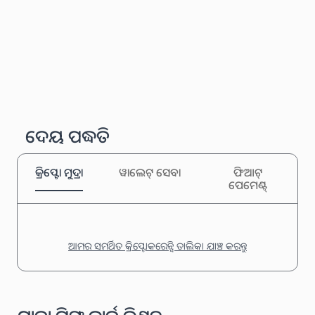
ଦେୟ ପଦ୍ଧତି
କ୍ରିପ୍ଟୋ ମୁଦ୍ରା
ୱାଲେଟ୍ ସେବା
ଫିଆଟ୍
ପେମେଣ୍ଟ୍
ଆମର ସମର୍ଥିତ କ୍ରିପ୍ଟୋକରେନ୍ସି ତାଲିକା ଯାଞ୍ଚ କରନ୍ତୁ