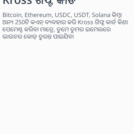
Bitcoin, Ethereum, USDC, USDT, Solana କିମ୍ବା
ଅନ୍ୟ 250ଟି କଏନ୍ ବ୍ୟବହାର କରି Kross ଗିଫ୍ଟ କାର୍ଡ କିଣ।
ପେମେଣ୍ଟ କରିବା ମାତ୍ରେ, ତୁମେ ତୁମର ଇମେଲରେ
ଭାଉଚର କୋଡ୍ ତୁରନ୍ତ ପାଇଯିବ।
ଅଞ୍ଚଳ ବାଛନ୍ତୁ
ପରିମାଣ ଚୟନ କରନ୍ତୁ
ଅନୁମାନିତ ମୂଲ୍ୟ
ବର୍ତ୍ତମାନ କିଣନ୍ତୁ