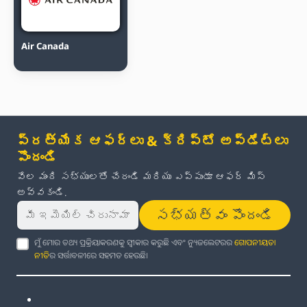
Air Canada
ప్రత్యేక ఆఫర్లు & క్రిప్టో అప్‌డేట్‌లు
పొందండి
వేల మంది సభ్యులతో చేరండి మరియు ఎప్పుడూ ఆఫర్ మిస్
అవ్వకండి.
సభ్యత్వం పొందండి
ମୁଁ ମୋର ତଥ୍ୟ ପ୍ରକ୍ରିୟାକରଣକୁ ସ୍ୱୀକାର କରୁଛି ଏବଂ ନ୍ୟୁଜଲେଟରର
ଗୋପନୀୟତା
ନୀତି
ର ସର୍ତ୍ତାବଳୀରେ ସହମତ ହେଉଛି।