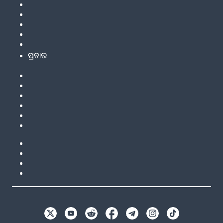
ପ୍ରଚାର